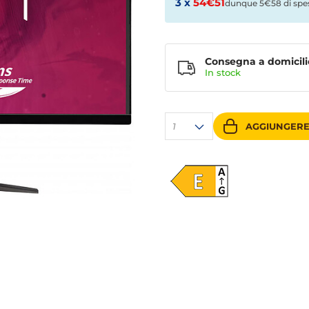
3 x
54€51
dunque 5€58 di spe
Consegna a domicili
In
stock
1
AGGIUNGERE