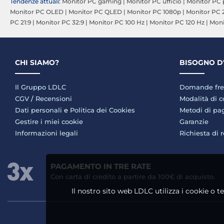
Tendenze attuali:
Monitor PC gaming
|
Monitor PC ufficio
|
Monitor PC 
Monitor PC OLED
|
Monitor PC QLED
|
Monitor PC 1080p
|
Monitor PC
PC 21:9
|
Monitor PC 32:9
|
Monitor PC 100 Hz
|
Monitor PC 120 Hz
|
Moni
CHI SIAMO?
BISOGNO D
Il Gruppo LDLC
Domande fre
CGV
/
Recensioni
Modalità di 
Dati personali
e
Politica dei Cookies
Metodi di p
Gestire i miei cookie
Garanzie
Informazioni legali
Richiesta di 
PAGAMENTO IN TRE RATE
Con carta di credito a partire da 100€ di acquisto.
Il nostro sito web LDLC utilizza i cookie o t