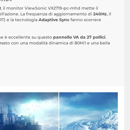
R
, il monitor ViewSonic VX2719-pc-mhd mette il
ell'azione. La frequenza di aggiornamento di
240Hz
, il
T) e la tecnologia
Adaptive Sync
fanno scorrere
ne è eccellente su questo
pannello VA da 27 pollici
.
ntrasto con una modalità dinamica di 80M:1 e una bella