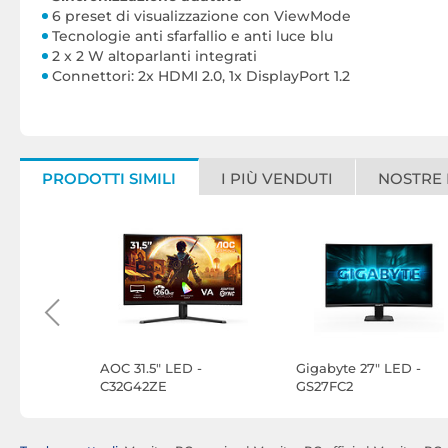
6 preset di visualizzazione con ViewMode
Tecnologie anti sfarfallio e anti luce blu
2 x 2 W altoparlanti integrati
Connettori: 2x HDMI 2.0, 1x DisplayPort 1.2
PRODOTTI SIMILI
I PIÙ VENDUTI
NOSTRE
ED - G-
AOC 31.5" LED -
Gigabyte 27" LED -
HSU-B2
C32G42ZE
GS27FC2