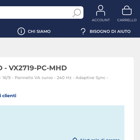
ACCOUNT
CARRELLO
CHI SIAMO
BISOGNO DI AIUTO
D - VX2719-PC-MHD
- 16/9 - Pannello VA curvo - 240 Hz - Adaptive Sync -
 clienti