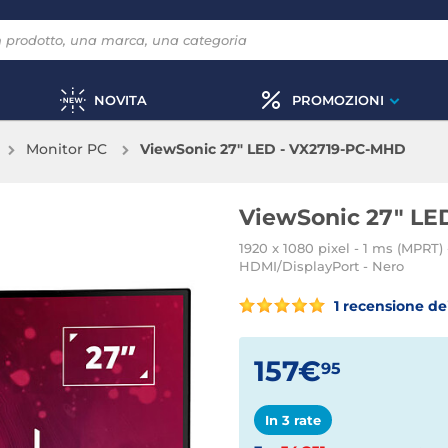
NOVITA
PROMOZIONI
Monitor PC
ViewSonic 27" LED - VX2719-PC-MHD
ViewSonic 27" LE
1920 x 1080 pixel - 1 ms (MPRT) 
HDMI/DisplayPort - Nero
1 recensione dei
157€
95
In 3 rate