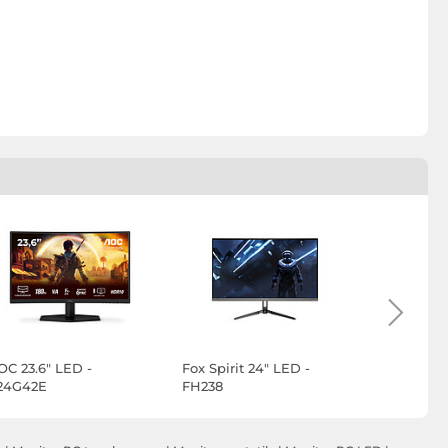
OC 23.6" LED -
Fox Spirit 24" LED -
MSI 23.6"
24G42E
FH238
245C X24