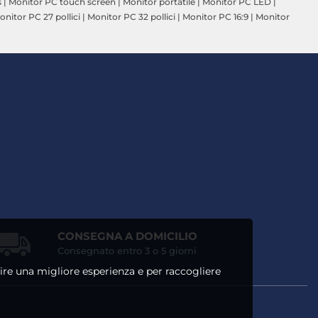
s
|
Monitor PC touch screen
|
Monitor portatile
|
Monitor PC LED
|
onitor PC 27 pollici
|
Monitor PC 32 pollici
|
Monitor PC 16:9
|
Monitor
CONSEGNA A DOMICILIO
Consegnato entro 3 o 5 giorni
ntire una migliore esperienza e per raccogliere