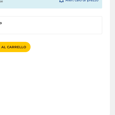
Alert calo di prezzo
se
o
 AL CARRELLO