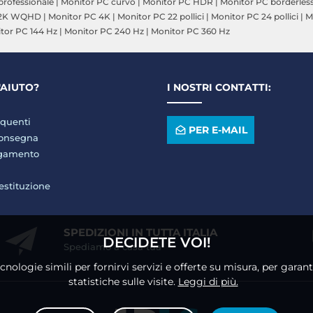
professionale
|
Monitor PC curvo
|
Monitor PC HDR
|
Monitor PC borderles
 2K WQHD
|
Monitor PC 4K
|
Monitor PC 22 pollici
|
Monitor PC 24 pollici
|
M
tor PC 144 Hz
|
Monitor PC 240 Hz
|
Monitor PC 360 Hz
'AIUTO?
I NOSTRI CONTATTI:
quenti
PER E-MAIL
consegna
agamento
restituzione
SPEDIZIONI IN TUTTA ITALIA
DECIDETE VOI!
Spediamo a casa tua
ecnologie simili per fornirvi servizi e offerte su misura, per gara
statistiche sulle visite.
Leggi di più.