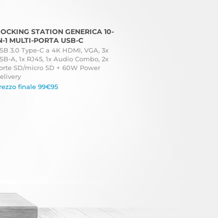
OCKING STATION GENERICA 10-
N-1 MULTI-PORTA USB-C
SB 3.0 Type-C a 4K HDMI, VGA, 3x
SB-A, 1x RJ45, 1x Audio Combo, 2x
orte SD/micro SD + 60W Power
elivery
rezzo finale 99€95