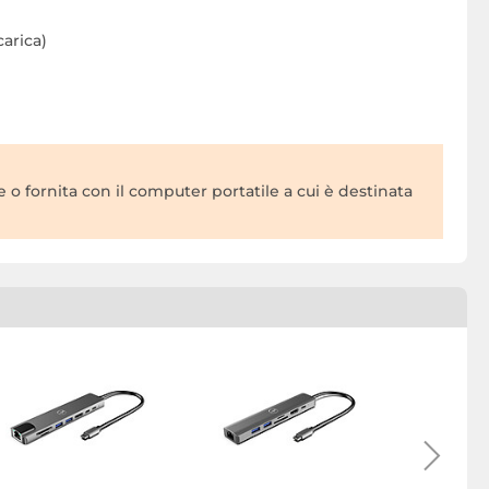
carica)
o fornita con il computer portatile a cui è destinata