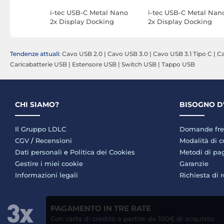
atore USB-
i-tec USB-C Metal Nano
i-tec USB-C Metal Nan
ck 3.5
2x Display Docking
2x Display Docking
io
Station Power Delivery
Station Power Delivery
100W + Adattatore di
100W
alimentazione 100W
Tendenze attuali:
Cavo USB 2.0
|
Cavo USB 3.0
|
Cavo USB 3.1 Tipo C
|
Ca
Caricabatterie USB
|
Estensore USB
|
Switch USB
|
Tappo USB
CHI SIAMO?
BISOGNO D
Il Gruppo LDLC
Domande fre
CGV
/
Recensioni
Modalità di 
Dati personali
e
Politica dei Cookies
Metodi di p
Gestire i miei cookie
Garanzie
Informazioni legali
Richiesta di 
PAGAMENTO IN TRE RATE
Con carta di credito a partire da 100€ di acquisto.