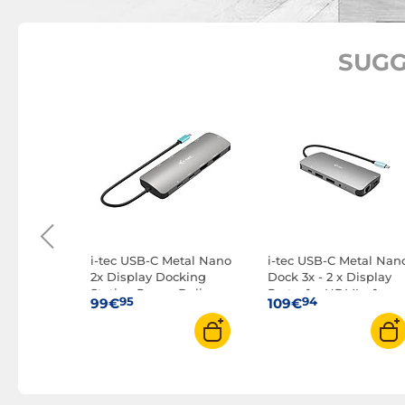
SUGG
t
 rete USB-C
ry 140W
m
i-tec USB-C Metal Nano
i-tec USB-C Metal Nan
2x Display Docking
Dock 3x - 2 x Display
Station Power Delivery
Port + 1 x HDMI + 1 x
95
94
99€
109€
100W
Power Delivery 100W