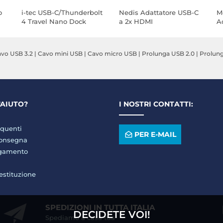
o
i-tec USB-C/Thunderbolt
Nedis Adattatore USB-C
M
4 Travel Nano Dock
a 2x HDMI
A
Station 4K HDMI LAN +
c
Power Delivery 100W
1
vo USB 3.2
|
Cavo mini USB
|
Cavo micro USB
|
Prolunga USB 2.0
|
Prolung
'AIUTO?
I NOSTRI CONTATTI:
quenti
PER E-MAIL
consegna
agamento
restituzione
SPEDIZIONI IN TUTTA ITALIA
DECIDETE VOI!
Spediamo a casa tua