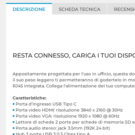
DESCRIZIONE
SCHEDA TECNICA
RECENSI
RESTA CONNESSO, CARICA I TUOI DISPO
Appositamente progettata per l'uso in ufficio, questa d
il suo peso leggero ti permetteranno di godertelo in mov
RJ45 integrata. Collega l'alimentazione del tuo computer
Caratteristiche:
Porta d'ingresso USB Tipo C
Porta video HDMI: risoluzione 3840 x 2160 @ 30Hz
Porta video VGA: risoluzione 1920 x 1080 @ 60Hz
Lettore di schede 2 porte per schede di memoria SD 
Porta audio stereo: jack 3.5mm (192K 24 bit)
Hub 3 porte USB 3.0 5 Gbps tipo A