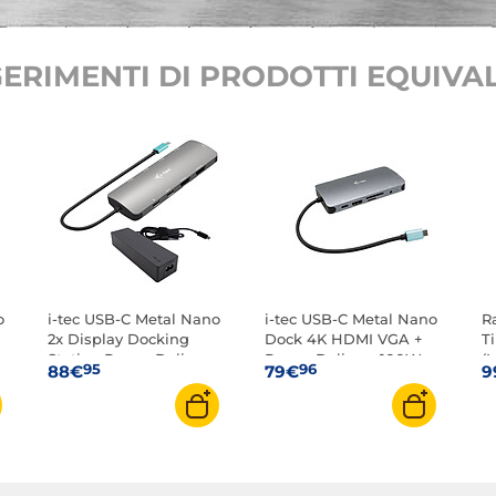
ERIMENTI DI PRODOTTI EQUIVAL
o
i-tec USB-C Metal Nano
i-tec USB-C Metal Nano
R
2x Display Docking
Dock 4K HDMI VGA +
T
Station Power Delivery
Power Delivery 100W
(
95
96
88€
79€
9
100W + Adattatore di
1
alimentazione 100W