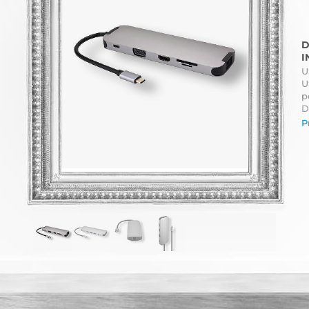
D
I
U
U
p
D
P