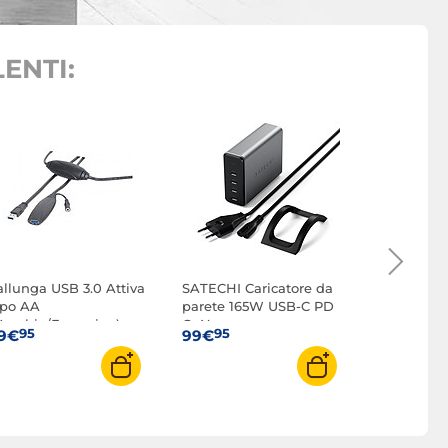
ENTI:
HDfury Un
Doctor
95
99€
allunga USB 3.0 Attiva
SATECHI Caricatore da
ipo AA
parete 165W USB-C PD
Maschio/Femmina) -
GaN
95
95
9€
99€
0m