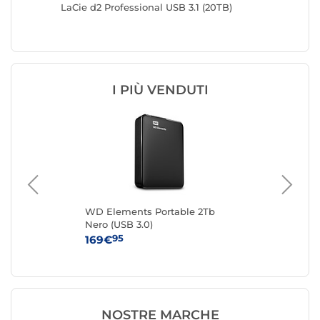
LaCie d2 Professional USB 3.1 (20TB)
LaCie d2
I PIÙ VENDUTI
WD Elements Portable 2Tb
WD
Nero (USB 3.0)
(US
95
169€
15
NOSTRE MARCHE