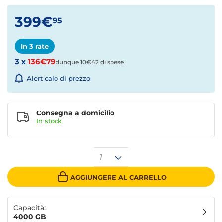
399€
95
In 3 rate
3 x
136€79
dunque 10€42 di spese
Alert calo di prezzo
Consegna a domicilio
In stock
1
AGGIUNGERE AL CARRELLO
Capacità:
4000 GB