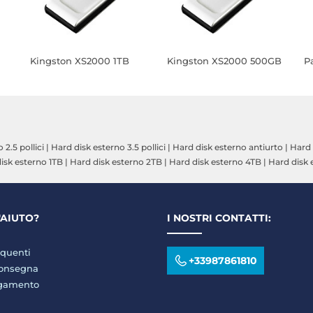
Kingston XS2000 1TB
Kingston XS2000 500GB
P
 2.5 pollici
|
Hard disk esterno 3.5 pollici
|
Hard disk esterno antiurto
|
Hard 
isk esterno 1TB
|
Hard disk esterno 2TB
|
Hard disk esterno 4TB
|
Hard disk 
'AIUTO?
I NOSTRI CONTATTI:
quenti
+33987861810
consegna
agamento