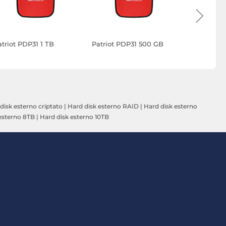
atriot PDP31 1 TB
Patriot PDP31 500 GB
Corsair E
disk esterno criptato
|
Hard disk esterno RAID
|
Hard disk esterno
esterno 8TB
|
Hard disk esterno 10TB