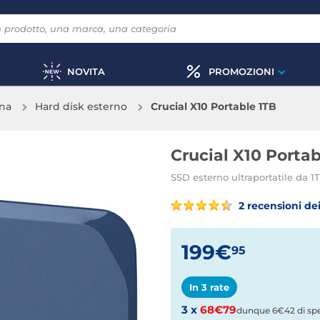
NOVITA
PROMOZIONI
rna
Hard disk esterno
Crucial X10 Portable 1TB
Crucial X10 Portab
SSD esterno ultraportatile da 1
2 recensioni dei
199€
95
In 3 rate
3 x
68€79
dunque 6€42 di sp