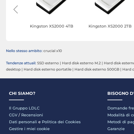
000R 1Tb
Kingston XS2000 4TB
Kingston XS2000 2TB
Nello stesso ambito:
crucial x10
Tendenze attuali:
SSD esterno
|
Hard disk esterno M.2
|
Hard disk esterno
desktop
|
Hard disk esterno portatile
|
Hard disk esterno 500GB
|
Hard d
CHI SIAMO?
BISOGNO D
Il Gruppo LDLC
Domande fre
CGV
/
Recensioni
Modalità di 
Dati personali
e
Politica dei Cookies
Metodi di p
Gestire i miei cookie
Garanzie