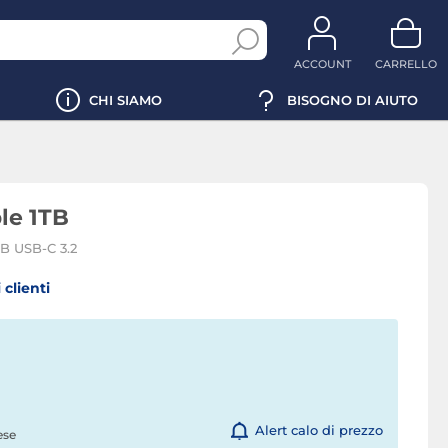
ACCOUNT
CARRELLO
CHI SIAMO
BISOGNO DI AIUTO
le 1TB
TB USB-C 3.2
 clienti
Alert calo di prezzo
ese