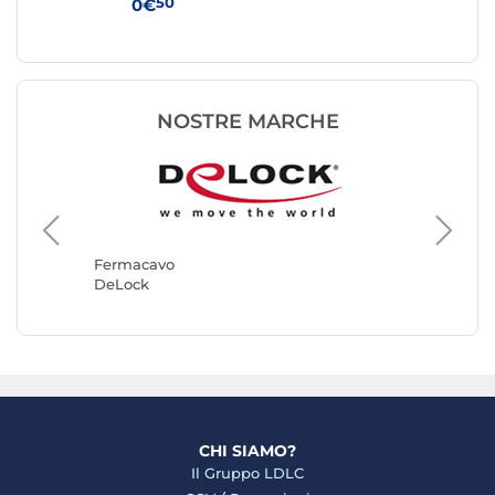
50
0€
7€
NOSTRE MARCHE
Fermac
Goobay
Fermacavo
DeLock
CHI SIAMO?
Il Gruppo LDLC