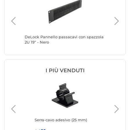
 Nero
DeLock Pannello passacavi con spazzola
DeLock 
2U 19" - Nero
1U 19" -
I PIÙ VENDUTI
Serra-cavo adesivo (25 mm)
DeL
- 