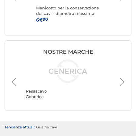
Manicotto per la conservazione
Man
dei cavi - diametro massimo
con
60 mm - lunghezza 10 m
di
90
6€
9
(colore nero)
lun
NOSTRE MARCHE
Passaca
Goobay
Passacavo
Generica
Tendenze attuali:
Guaine cavi