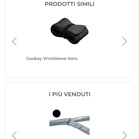
PRODOTTI SIMILI
i cavi -
Goobay WireSleeve Nero
Goobay 
ghezza
I PIÙ VENDUTI