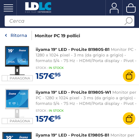
Ritorna
Monitor PC 19 pollici
iiyama 19" LED - ProLite B1980S-B1
Monitor PC -
1280 x 1024 pixel - 3 ms (da grigio a grigio) -
formato 5/4 - 75 Hz - HDMI/Porta display - Pivot -
Altoparlanti - Nero
STOCK
:
IN
STOCK
157€
95
PARAGONA
iiyama 19" LED - ProLite B1980S-W1
Monitor per
PC - 1280 x 1024 pixel - 3 ms (da grigio a grigio) -
formato 5/4 - 75 Hz - HDMI/Porta display - Pivot -
Altoparlanti - Bianco
STOCK
:
IN STOCK
157€
95
PARAGONA
iiyama 19" LED - ProLite E1980S-B1
Monitor per