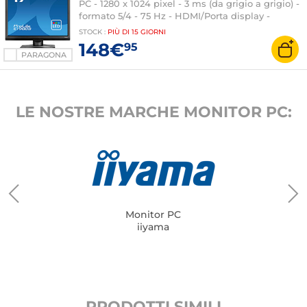
PC - 1280 x 1024 pixel - 3 ms (da grigio a grigio) -
formato 5/4 - 75 Hz - HDMI/Porta display -
Altoparlanti - Nero
STOCK
:
PIÙ DI
15 GIORNI
148€
95
PARAGONA
LE NOSTRE MARCHE MONITOR PC:
Monitor PC
iiyama
PRODOTTI SIMILI