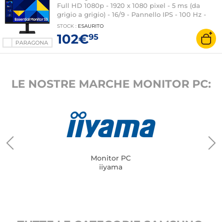
Full HD 1080p - 1920 x 1080 pixel - 5 ms (da
grigio a grigio) - 16/9 - Pannello IPS - 100 Hz -
HDMI/VGA - Nero
STOCK
:
ESAURITO
102€
95
PARAGONA
LE NOSTRE MARCHE MONITOR PC:
Monitor PC
iiyama