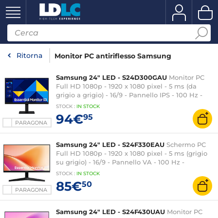
Ritorna
Monitor PC antiriflesso Samsung
Samsung 24" LED - S24D300GAU
Monitor PC
Full HD 1080p - 1920 x 1080 pixel - 5 ms (da
grigio a grigio) - 16/9 - Pannello IPS - 100 Hz -
HDMI/VGA - Nero
STOCK
:
IN
STOCK
94€
95
PARAGONA
Samsung 24" LED - S24F330EAU
Schermo PC
Full HD 1080p - 1920 x 1080 pixel - 5 ms (grigio
su grigio) - 16/9 - Pannello VA - 100 Hz -
HDMI/VGA - Nero
STOCK
:
IN STOCK
85€
50
PARAGONA
Samsung 24" LED - S24F430UAU
Monitor PC