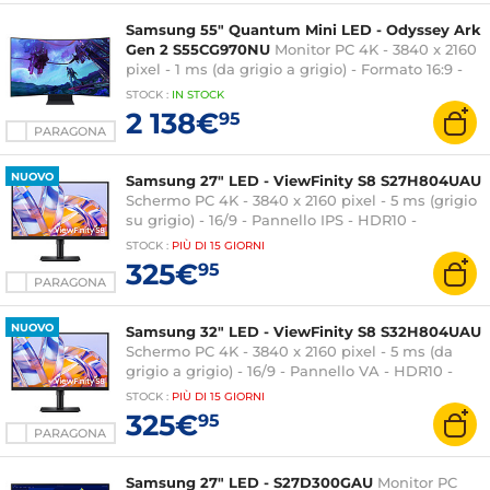
Samsung 55" Quantum Mini LED - Odyssey Ark
Gen 2 S55CG970NU
Monitor PC 4K - 3840 x 2160
pixel - 1 ms (da grigio a grigio) - Formato 16:9 -
Pannello curvo VA - 165 Hz - Quantum HDR 32x -
STOCK
:
IN
STOCK
FreeSync Premium Pro - DisplayPort/HDMI -
2 138€
95
LAN/Wi-Fi - Altezza regolabile - Nero
PARAGONA
NUOVO
Samsung 27" LED - ViewFinity S8 S27H804UAU
Schermo PC 4K - 3840 x 2160 pixel - 5 ms (grigio
su grigio) - 16/9 - Pannello IPS - HDR10 -
HDMI/DisplayPort/USB-C - Ethernet - Pivot -
STOCK
:
PIÙ DI
15 GIORNI
Nero
325€
95
PARAGONA
NUOVO
Samsung 32" LED - ViewFinity S8 S32H804UAU
Schermo PC 4K - 3840 x 2160 pixel - 5 ms (da
grigio a grigio) - 16/9 - Pannello VA - HDR10 -
HDMI/DisplayPort/USB-C - Ethernet - Pivot -
STOCK
:
PIÙ DI
15 GIORNI
Nero
325€
95
PARAGONA
Samsung 27" LED - S27D300GAU
Monitor PC