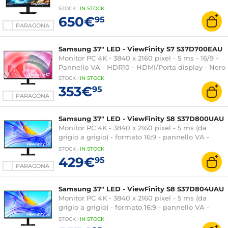
DisplayHDR 600 - FreeSync Premium Pro -
STOCK
:
IN STOCK
DisplayPort/HDMI - Regolazione dell'altezza -
650€
95
Nero
PARAGONA
Samsung 37" LED - ViewFinity S7 S37D700EAU
Monitor PC 4K - 3840 x 2160 pixel - 5 ms - 16/9 -
Pannello VA - HDR10 - HDMI/Porta display - Nero
STOCK
:
IN
STOCK
353€
95
PARAGONA
Samsung 37" LED - ViewFinity S8 S37D800UAU
Monitor PC 4K - 3840 x 2160 pixel - 5 ms (da
grigio a grigio) - formato 16:9 - pannello VA -
HDR10 - HDMI/DisplayPort/USB-C - Hub USB -
STOCK
:
IN
STOCK
Ethernet - Pivot - Nero
429€
95
PARAGONA
Samsung 37" LED - ViewFinity S8 S37D804UAU
Monitor PC 4K - 3840 x 2160 pixel - 5 ms (da
grigio a grigio) - formato 16:9 - pannello VA -
HDR10 - HDMI/DisplayPort/USB-C - Hub USB -
STOCK
:
IN
STOCK
KVM - Pivot - Nero