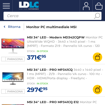
Ritorna
Monitor PC multimediale MSI
MSI 34" LED - Modern MD342CQPW
Monitor PC
UltraWide WQHD - 3440 x 1440 pixel - 1 ms
(MPRT) - Formato 21:9 - Pannello VA curvo - 120
Hz - HDMI/DisplayPort/USB-C - Altoparlanti -
STOCK
:
IN STOCK
Bianco
371€
95
PARAGONA
MSI 34" LED - PRO MP341CQ
3440 x 1440 pixel -
1 ms (MPRT) - 21/9 - Pannello VA curvo - 100 Hz -
HDR - HDMI/Porta display - FreeSync -
Altoparlanti - Nero
STOCK
:
IN STOCK
297€
95
PARAGONA
MSI 34" LED - PRO MP341CQ E12
Monitor PC