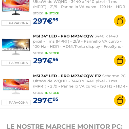
UltraWide WQHD - 3440 x 1440 pixel - 1 ms
(MPRT) - 21/9 - Pannello VA curvo - 120 Hz - HDR -
Adaptive-Sync - HDMI/DisplayPort - Altoparlanti
STOCK
:
IN STOCK
- Nero
297€
95
PARAGONA
MSI 34" LED - PRO MP341CQW
3440 x 1440
pixel - 1 ms (MPRT) - 21/9 - Pannello VA curvo -
100 Hz - HDR - HDMI/Porta display - FreeSync -
Altoparlanti - Bianco
STOCK
:
IN STOCK
297€
95
PARAGONA
MSI 34" LED - PRO MP341CQW E12
Schermo PC
UltraWide WQHD - 3440 x 1440 pixel - 1 ms
(MPRT) - 21/9 - Pannello VA curvo - 120 Hz - HDR -
Adaptive-Sync - HDMI/DisplayPort - Altoparlanti
STOCK
:
IN
STOCK
- Bianco
297€
95
PARAGONA
LE NOSTRE MARCHE MONITOR PC: