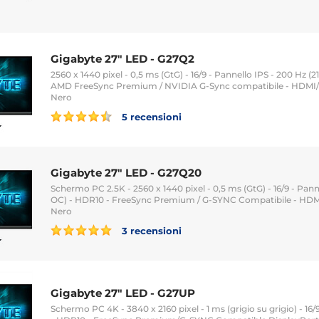
Gigabyte 27" LED - G27Q2
2560 x 1440 pixel - 0,5 ms (GtG) - 16/9 - Pannello IPS - 200 Hz (
AMD FreeSync Premium / NVIDIA G-Sync compatibile - HDMI/P
Nero
5 recensioni
Gigabyte 27" LED - G27Q20
Schermo PC 2.5K - 2560 x 1440 pixel - 0,5 ms (GtG) - 16/9 - Pann
OC) - HDR10 - FreeSync Premium / G-SYNC Compatibile - HDMI/
Nero
3 recensioni
Gigabyte 27" LED - G27UP
Schermo PC 4K - 3840 x 2160 pixel - 1 ms (grigio su grigio) - 16/