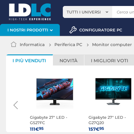
TUTTI I UNIVERSI
CONFIGURATORE PC
I NOSTRI PRODOTTI
Informatica
Periferica PC
Monitor computer
I PIÙ VENDUTI
NOVITÀ
I MIGLIORI VOTI
LED -
Gigabyte 27" LED -
Gigabyte 27" LED -
GS27FC
G27Q20
95
95
111€
157€