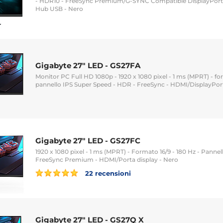
- HDR10 - FreeSync Premium/G-SYNC Compatible DisplayPort
Hub USB - Nero
Gigabyte 27" LED - GS27FA
Monitor PC Full HD 1080p - 1920 x 1080 pixel - 1 ms (MPRT) - for
pannello IPS Super Speed - HDR - FreeSync - HDMI/DisplayPor
Gigabyte 27" LED - GS27FC
1920 x 1080 pixel - 1 ms (MPRT) - Formato 16/9 - 180 Hz - Panne
FreeSync Premium - HDMI/Porta display - Nero
22 recensioni
Gigabyte 27" LED - GS27Q X