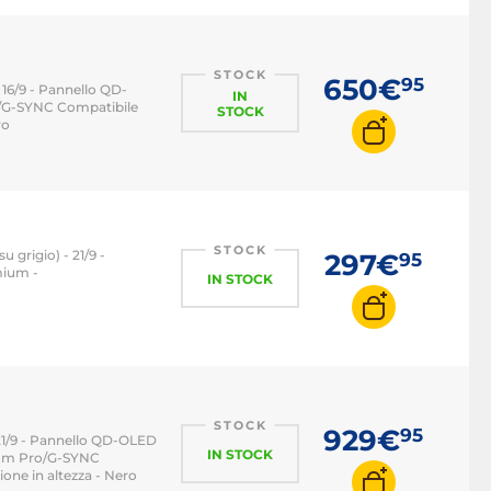
STOCK
650€
95
 16/9 - Pannello QD-
IN
o/G-SYNC Compatibile
STOCK
ro
STOCK
 grigio) - 21/9 -
297€
95
mium -
IN STOCK
STOCK
929€
95
21/9 - Pannello QD-OLED
IN STOCK
ium Pro/G-SYNC
one in altezza - Nero