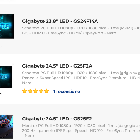
Gigabyte 23,8" LED - GS24F14A
Schermo PC Full HD 1080p - 1920 x 1080 pixel - 1 ms (MPRT) - 16
IPS - HDR10 - FreeSync - HDMI/DisplayPort - Nero
Gigabyte 24.5" LED - G25F2A
Schermo PC Full HD 1080p - 1920 x 1080 pixel - 1 ms (grigio su gr
Pannello Super Speed IPS - HDR10 - FreeSync Premium - HDMI/
Nero
1 recensione
Gigabyte 24.5" LED - GS25F2
Monitor PC Full HD 1080p - 1920 x 1080 pixel - 1 ms (da grigio a g
200 Hz - pannello IPS Super Speed - HDR10 - FreeSync Premiu
- Nero