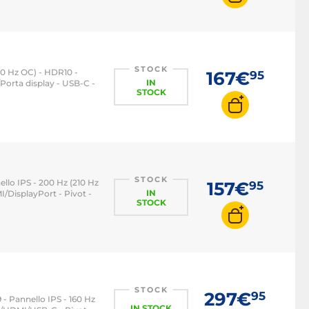
STOCK
210 Hz OC) - HDR10 -
167€
95
IN
orta display - USB-C -
STOCK
STOCK
ello IPS - 200 Hz (210 Hz
157€
95
IN
DisplayPort - Pivot -
STOCK
STOCK
297€
95
9 - Pannello IPS - 160 Hz
IN STOCK