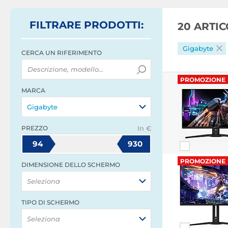
FILTRARE
PRODOTTI
:
20 ARTI
Gigabyte
CERCA UN RIFERIMENTO
PROMOZIONE
MARCA
Gigabyte
PREZZO
In €
94
930
PROMOZIONE
DIMENSIONE DELLO SCHERMO
Seleziona
TIPO DI SCHERMO
Seleziona