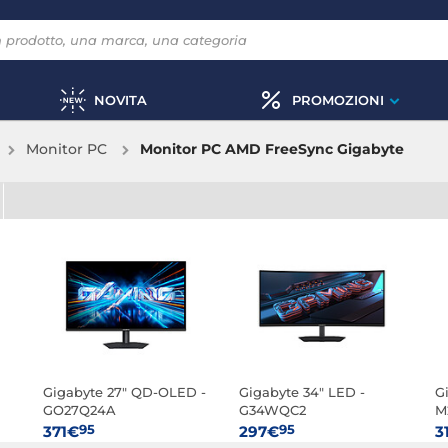
NOVITA
PROMOZIONI
Monitor PC
Monitor PC AMD FreeSync Gigabyte
Gigabyte 27" QD-OLED -
Gigabyte 34" LED -
G
GO27Q24A
G34WQC2
M
95
95
371€
297€
3