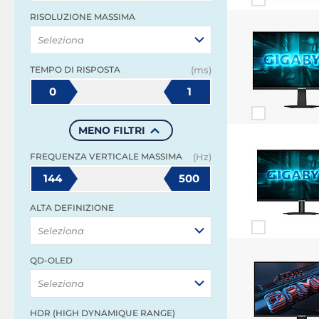
RISOLUZIONE MASSIMA
Seleziona
TEMPO DI RISPOSTA
(ms)
0
1
MENO FILTRI
FREQUENZA VERTICALE MASSIMA
(Hz)
144
500
ALTA DEFINIZIONE
Seleziona
QD-OLED
Seleziona
HDR (HIGH DYNAMIQUE RANGE)