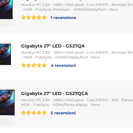
Monitor PC 2.5K - 2560 x 1440 pixel - 1 ms (MPRT) - formato 16:9
- HDR - FreeSync Premium - HDMI/DisplayPort - Nero
1 recensione
Gigabyte 27" LED - GS27QA
Monitor PC 2.5K - 2560 x 1440 pixel - 1 ms (MPRT) - formato 16:9
- HDR - FreeSync - HDMI/DisplayPort - Nero
4 recensioni
Gigabyte 27" LED - GS27QCA
Monitor PC 2.5K - 2560 x 1440 pixel - 1 ms (MPRT) - 16/9 - Panne
HDR - FreeSync - HDMI/Porta display - Nero
5 recensioni