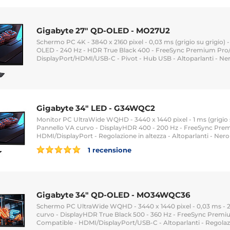
Gigabyte 27" QD-OLED - MO27U2
Schermo PC 4K - 3840 x 2160 pixel - 0,03 ms (grigio su grigio) -
OLED - 240 Hz - HDR True Black 400 - FreeSync Premium Pr
DisplayPort/HDMI/USB-C - Pivot - Hub USB - Altoparlanti - Ne
Gigabyte 34" LED - G34WQC2
Monitor PC UltraWide WQHD - 3440 x 1440 pixel - 1 ms (grigio su
Pannello VA curvo - DisplayHDR 400 - 200 Hz - FreeSync Pre
HDMI/DisplayPort - Regolazione in altezza - Altoparlanti - Nero
1 recensione
Gigabyte 34" QD-OLED - MO34WQC36
Schermo PC UltraWide WQHD - 3440 x 1440 pixel - 0,03 ms - 
curvo - DisplayHDR True Black 500 - 360 Hz - FreeSync Prem
Compatible - HDMI/DisplayPort/USB-C - Altoparlanti - Regolazi