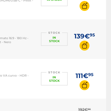
/HDMI/USB-C - Pivot -
STOCK
139€
95
IN
mato 16:9 - 180 Hz -
STOCK
t - Nero
STOCK
111€
95
llo VA curvo - HDR -
IN
STOCK
192€
56