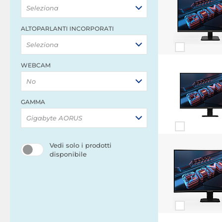
Seleziona
ALTOPARLANTI INCORPORATI
Seleziona
WEBCAM
No
GAMMA
Gigabyte AORUS
Vedi solo i prodotti
disponibile