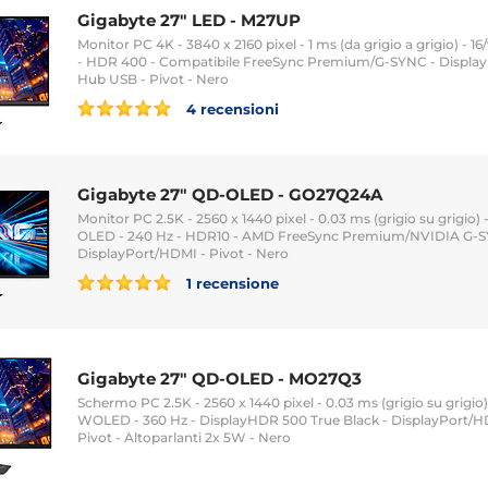
Gigabyte 27" LED - M27UP
Monitor PC 4K - 3840 x 2160 pixel - 1 ms (da grigio a grigio) - 16
- HDR 400 - Compatibile FreeSync Premium/G-SYNC - Displa
Hub USB - Pivot - Nero
4 recensioni
Gigabyte 27" QD-OLED - GO27Q24A
Monitor PC 2.5K - 2560 x 1440 pixel - 0.03 ms (grigio su grigio) 
OLED - 240 Hz - HDR10 - AMD FreeSync Premium/NVIDIA G-S
DisplayPort/HDMI - Pivot - Nero
1 recensione
Gigabyte 27" QD-OLED - MO27Q3
Schermo PC 2.5K - 2560 x 1440 pixel - 0.03 ms (grigio su grigio) 
WOLED - 360 Hz - DisplayHDR 500 True Black - DisplayPort/
Pivot - Altoparlanti 2x 5W - Nero