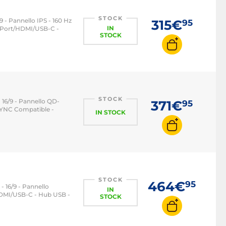
STOCK
/9 - Pannello IPS - 160 Hz
315€
95
IN
yPort/HDMI/USB-C -
STOCK
STOCK
- 16/9 - Pannello QD-
371€
95
YNC Compatible -
IN STOCK
STOCK
464€
95
- 16/9 - Pannello
IN
HDMI/USB-C - Hub USB -
STOCK