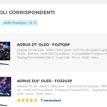
COLI CORRISPONDENTI
AMD FreeSync : Sì
AORUS 27" OLED - FO27Q5P
Display PC da 2,5K - 2560 x 1440 pixel - 0.03 ms (da grigio a gri
OLED - 500 Hz - HDR 500 True Black - Compatibile FreeSync 
DisplayPort/HDMI/USB-C - Hub USB - Pivot - RGB - Nero
AORUS 31,5" OLED - FO32U2P
Display PC 4K - 3840 x 2160 pixel - 0,03 ms (scala di grigi) - 16
Hz - HDR 400 True Black - FreeSync Premium Pro - DisplayPo
USB - Pivot - RGB - Nero
7 recensioni