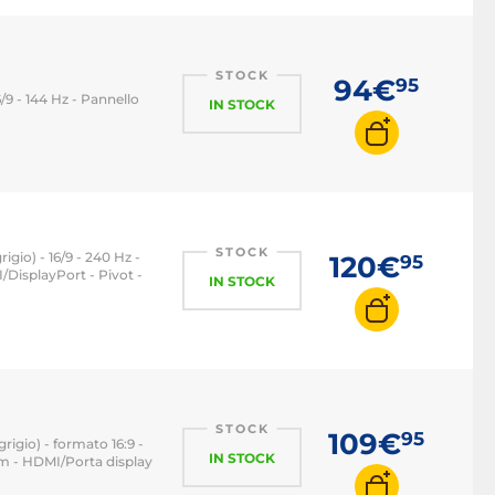
Monitor PC 144 Hz
Monitor PC 240 Hz
STOCK
94€
95
Monitor PC 360 Hz
/9 - 144 Hz - Pannello
IN STOCK
STOCK
igio) - 16/9 - 240 Hz -
120€
95
DisplayPort - Pivot -
IN STOCK
STOCK
109€
95
rigio) - formato 16:9 -
IN STOCK
m - HDMI/Porta display