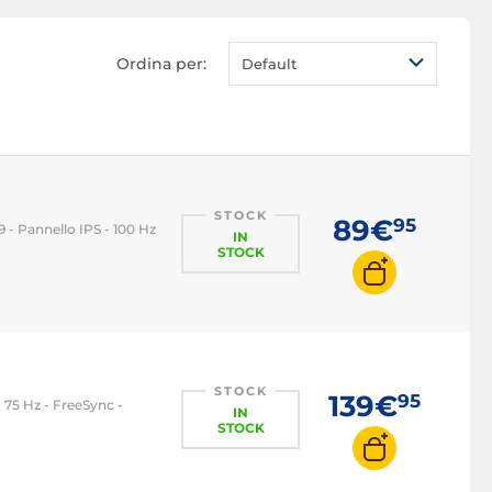
Monitor PC LED
Monitor PC OLED
Ordina per:
Default
Monitor PC QLED
Monitor PC 1080p
Monitor PC 2K WQHD
Monitor PC 4K
Monitor PC 22 pollici
STOCK
89€
95
9 - Pannello IPS - 100 Hz
IN
Monitor PC 24 pollici
STOCK
Monitor PC 27 pollici
Monitor PC 32 pollici
Monitor PC 16:9
Monitor PC 21:9
STOCK
139€
95
 - 75 Hz - FreeSync -
IN
Monitor PC 32:9
STOCK
Monitor PC 100 Hz
Monitor PC 120 Hz