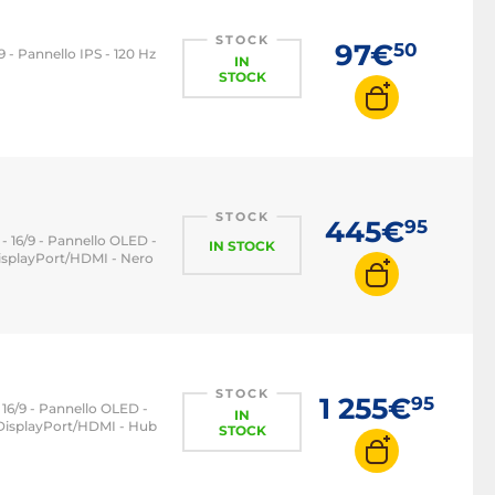
STOCK
97€
50
9 - Pannello IPS - 120 Hz
IN
STOCK
STOCK
445€
95
 - 16/9 - Pannello OLED -
IN STOCK
isplayPort/HDMI - Nero
STOCK
1 255€
95
- 16/9 - Pannello OLED -
IN
/DisplayPort/HDMI - Hub
STOCK