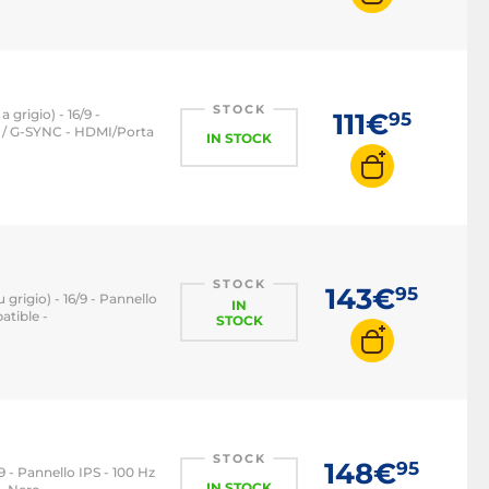
STOCK
 grigio) - 16/9 -
111€
95
m / G-SYNC - HDMI/Porta
IN STOCK
STOCK
143€
95
grigio) - 16/9 - Pannello
IN
tible -
STOCK
STOCK
148€
95
9 - Pannello IPS - 100 Hz
IN STOCK