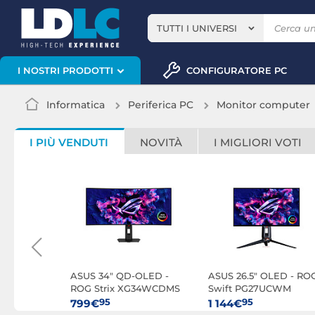
TUTTI I UNIVERSI
CONFIGURATORE PC
I NOSTRI PRODOTTI
Informatica
Periferica PC
Monitor computer
I PIÙ VENDUTI
NOVITÀ
I MIGLIORI VOTI
- TUF
ASUS 34" QD-OLED -
ASUS 26.5" OLED - RO
ROG Strix XG34WCDMS
Swift PG27UCWM
95
95
799€
1 144€