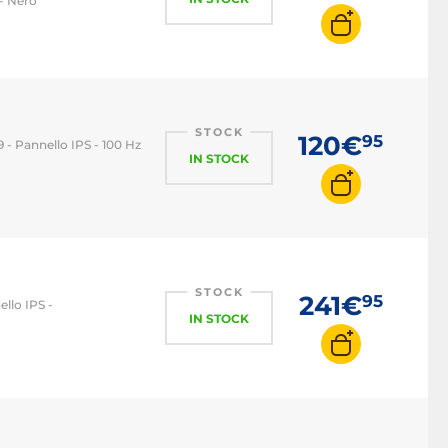
 - Nero
STOCK
120€
95
9 - Pannello IPS - 100 Hz
IN STOCK
STOCK
241€
95
ello IPS -
IN STOCK