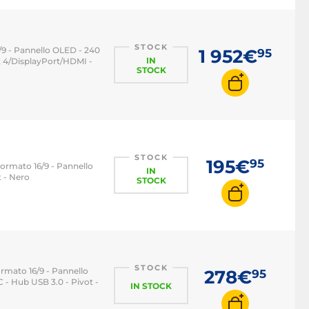
STOCK
16/9 - Pannello OLED - 240
1 952€
95
IN
t 4/DisplayPort/HDMI -
STOCK
STOCK
195€
95
Formato 16/9 - Pannello
IN
t - Nero
STOCK
STOCK
Formato 16/9 - Pannello
278€
95
- Hub USB 3.0 - Pivot -
IN STOCK