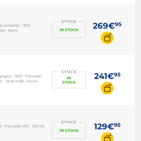
Monitor PC 144 Hz
Monitor PC 240 Hz
STOCK
269€
95
i contatto - 16:9
Monitor PC 360 Hz
IN STOCK
VGA - Nero
STOCK
241€
95
igio) - 16/9 - Pannello
IN
C - Hub USB - Pivot -
STOCK
STOCK
129€
95
9 - Pannello IPS - 100 Hz
IN STOCK