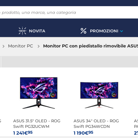
NOVITA
PROMOZIONI
Monitor PC
Monitor PC con piedistallo rimovibile ASU
G
ASUS 31.5" OLED - ROG
ASUS 34" OLED - ROG
A
Swift PG32UCWM
Swift PG34WCDN
P
95
95
1 241€
1 190€
2