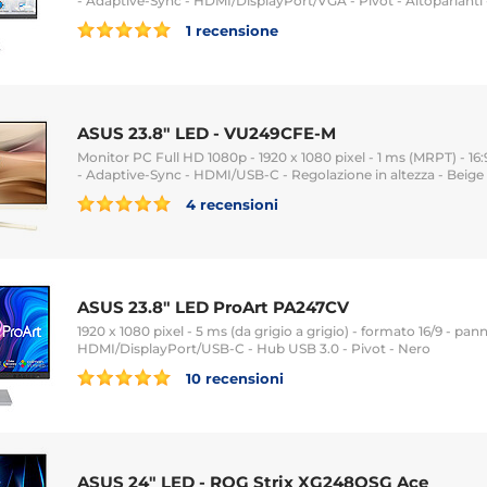
- Adaptive-Sync - HDMI/DisplayPort/VGA - Pivot - Altoparlanti
1 recensione
ASUS 23.8" LED - VU249CFE-M
Monitor PC Full HD 1080p - 1920 x 1080 pixel - 1 ms (MRPT) - 16:
- Adaptive-Sync - HDMI/USB-C - Regolazione in altezza - Beige
4 recensioni
ASUS 23.8" LED ProArt PA247CV
1920 x 1080 pixel - 5 ms (da grigio a grigio) - formato 16/9 - pann
HDMI/DisplayPort/USB-C - Hub USB 3.0 - Pivot - Nero
10 recensioni
ASUS 24" LED - ROG Strix XG248QSG Ace