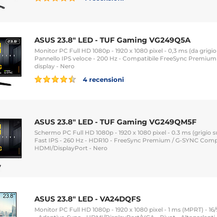
ASUS 23.8" LED - TUF Gaming VG249Q5A
Monitor PC Full HD 1080p - 1920 x 1080 pixel - 0,3 ms (da grigio a
Pannello IPS veloce - 200 Hz - Compatibile FreeSync Premiu
display - Nero
4 recensioni
ASUS 23.8" LED - TUF Gaming VG249QM5F
Schermo PC Full HD 1080p - 1920 x 1080 pixel - 0.3 ms (grigio su 
Fast IPS - 260 Hz - HDR10 - FreeSync Premium / G-SYNC Compa
HDMI/DisplayPort - Nero
ASUS 23.8" LED - VA24DQFS
Monitor PC Full HD 1080p - 1920 x 1080 pixel - 1 ms (MPRT) - 16/