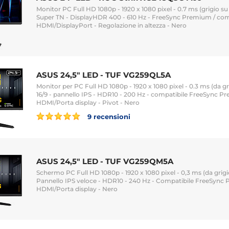
Monitor PC Full HD 1080p - 1920 x 1080 pixel - 0.7 ms (grigio su g
Super TN - DisplayHDR 400 - 610 Hz - FreeSync Premium / com
HDMI/DisplayPort - Regolazione in altezza - Nero
ASUS 24,5" LED - TUF VG259QL5A
Monitor per PC Full HD 1080p - 1920 x 1080 pixel - 0.3 ms (da gr
16/9 - pannello IPS - HDR10 - 200 Hz - compatibile FreeSync P
HDMI/Porta display - Pivot - Nero
9 recensioni
ASUS 24,5" LED - TUF VG259QM5A
Schermo PC Full HD 1080p - 1920 x 1080 pixel - 0,3 ms (da grigio 
Pannello IPS veloce - HDR10 - 240 Hz - Compatibile FreeSync
HDMI/Porta display - Nero