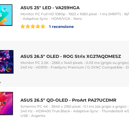
ASUS 25" LED - VA259HGA
Monitor PC Full HD 1080p - 1920 x 1080 pixel - 1 ms (MRPT) - 16/
- Adaptive-Sync - HDMI/VGA - Nero
1 recensione
ASUS 26.5" OLED - ROG Strix XG27AQDMESZ
Monitor PC 2.5K - 2560 x 1440 pixels - 0.03 ms (grigio su grigio)
240 Hz - HDR10 - FreeSync Premium / G-SYNC Compatible - D
ASUS 26.5" QD-OLED - ProArt PA27UCDMR
Schermo PC 4K - 3840 x 2160 pixel - 0.1 ms (da grigio a grigio) 
240 Hz - HDR400 True Black - Adaptive-Sync - Thunderbolt 4
USB - Argento