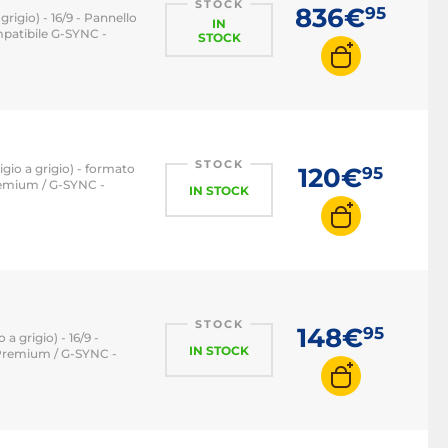
STOCK
836€
95
rigio) - 16/9 - Pannello
IN
patibile G-SYNC -
STOCK
STOCK
igio a grigio) - formato
120€
95
remium / G-SYNC -
IN STOCK
STOCK
148€
95
a grigio) - 16/9 -
IN STOCK
 Premium / G-SYNC -