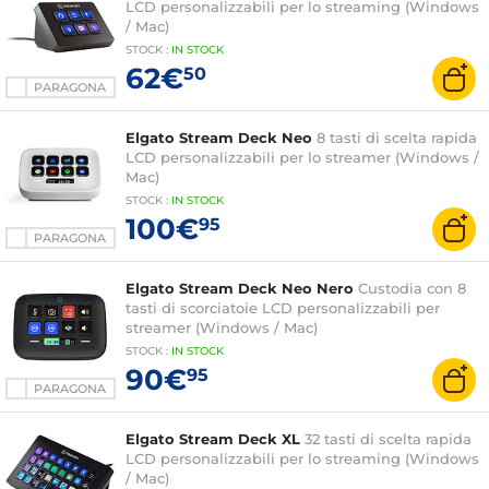
LCD personalizzabili per lo streaming (Windows
/ Mac)
STOCK
:
IN STOCK
62€
50
PARAGONA
Elgato Stream Deck Neo
8 tasti di scelta rapida
LCD personalizzabili per lo streamer (Windows /
Mac)
STOCK
:
IN STOCK
100€
95
PARAGONA
Elgato Stream Deck Neo Nero
Custodia con 8
tasti di scorciatoie LCD personalizzabili per
streamer (Windows / Mac)
STOCK
:
IN STOCK
90€
95
PARAGONA
Elgato Stream Deck XL
32 tasti di scelta rapida
LCD personalizzabili per lo streaming (Windows
/ Mac)