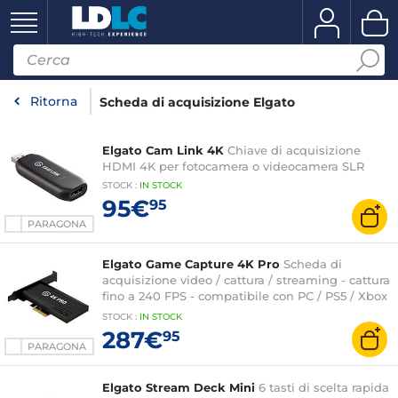
Ritorna
Scheda di acquisizione Elgato
Elgato Cam Link 4K
Chiave di acquisizione
HDMI 4K per fotocamera o videocamera SLR
STOCK
:
IN STOCK
95€
95
PARAGONA
Elgato Game Capture 4K Pro
Scheda di
acquisizione video / cattura / streaming - cattura
fino a 240 FPS - compatibile con PC / PS5 / Xbox
Series X
STOCK
:
IN STOCK
287€
95
PARAGONA
Elgato Stream Deck Mini
6 tasti di scelta rapida