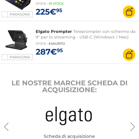
STOCK
:
IN STOCK
225€
95
PARAGONA
Elgato Prompter
Teleprompter con schermo da
9" per lo streaming - USB-C (Windows / Mac)
STOCK
:
ESAURITO
287€
95
PARAGONA
LE NOSTRE MARCHE SCHEDA DI
ACQUISIZIONE:
Scheda di acquisizione