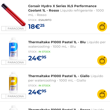
Corsair Hydro X Series XL5 Performance
Coolant 1L - Rosso
Liquido refrigerante - 1000
mL - Rosso
STOCK
:
ESAURITO
18€
25
PARAGONA
Thermaltake P1000 Pastel 1L - Blu
Liquido per
watercooling - 1000 mL - Blu
STOCK
:
IN STOCK
24€
95
PARAGONA
Thermaltake P1000 Pastel 1L - Giallo
Liquido
per watercooling - 1000 mL - Giallo
STOCK
:
IN STOCK
24€
95
PARAGONA
Thermaltake P1000 Pastel 1L - Rosso
Liquido