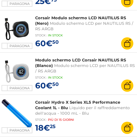
25€
PARAGONA
Corsair Modulo schermo LCD NAUTILUS RS
(Nero)
Modulo schermo LCD per NAUTILUS RS /
RS ARGB
STOCK
:
IN STOCK
60€
50
PARAGONA
Modulo schermo LCD Corsair NAUTILUS RS
(Blanco)
Modulo schermo LCD per NAUTILUS RS
/ RS ARGB
STOCK
:
IN STOCK
60€
50
PARAGONA
Corsair Hydro X Series XL5 Performance
Coolant 1L - Blu
Liquido per il raffreddamento
dell'acqua - 1000 mL - Blu
STOCK
:
PIÙ DI
15 GIORNI
18€
25
PARAGONA