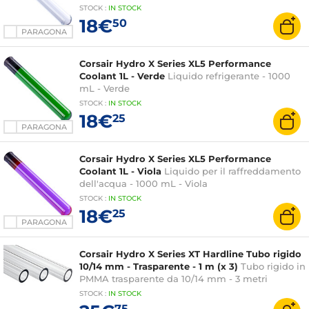
STOCK
:
IN STOCK
18€
50
PARAGONA
Corsair Hydro X Series XL5 Performance
Coolant 1L - Verde
Liquido refrigerante - 1000
mL - Verde
STOCK
:
IN STOCK
18€
25
PARAGONA
Corsair Hydro X Series XL5 Performance
Coolant 1L - Viola
Liquido per il raffreddamento
dell'acqua - 1000 mL - Viola
STOCK
:
IN STOCK
18€
25
PARAGONA
Corsair Hydro X Series XT Hardline Tubo rigido
10/14 mm - Trasparente - 1 m (x 3)
Tubo rigido in
PMMA trasparente da 10/14 mm - 3 metri
STOCK
:
IN
STOCK
75