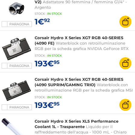
V2)
Adattatore 90 femmina / femmina G1/4" -
Argento
STOCK
:
IN STOCK
1€
92
PARAGONA
Corsair Hydro X Series XG7 RGB 40-SERIES
(4090 FE)
Waterblock con retroilluminazione
RGB per la scheda grafica NVIDIA GeForce RTX
4090 FE
STOCK
:
IN STOCK
193€
95
PARAGONA
Corsair Hydro X Series XG7 RGB 40-SERIES
(4090 SUPRIM/GAMING TRIO)
Waterblock con
retroilluminazione RGB per la scheda grafica MSI
GeForce RTX 4090 SUPRIM/GAMING TRIO
STOCK
:
IN STOCK
193€
95
PARAGONA
Corsair Hydro X Series XL5 Performance
Coolant 1L - Trasparente
Liquido per il
raffreddamento dell'acqua - 1000 mL - Chiaro