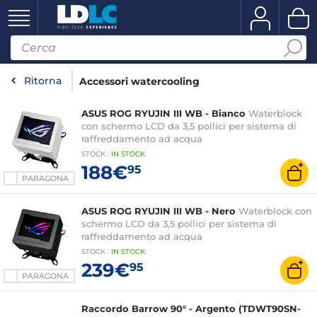
Ritorna
Accessori watercooling
ASUS ROG RYUJIN III WB - Bianco
Waterblock
con schermo LCD da 3,5 pollici per sistema di
raffreddamento ad acqua
STOCK
:
IN STOCK
188€
95
PARAGONA
ASUS ROG RYUJIN III WB - Nero
Waterblock con
schermo LCD da 3,5 pollici per sistema di
raffreddamento ad acqua
STOCK
:
IN STOCK
239€
95
PARAGONA
Raccordo Barrow 90° - Argento (TDWT90SN-