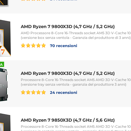
AMD Ryzen 7 9800X3D (4,7 GHz / 5,2 GHz)
AMD Processore 8-Core 16-Threads socket AM5 3D V-Cache 
(versione box senza ventola - Garanzia del produttore di 3 anni)
70 recensioni
TA
AMD Ryzen 7 9800X3D (4,7 GHz / 5,2 GHz)
Processore 8-Core 16-Threads socket AM5 AMD 3D V-Cache 
(versione tray senza ventola - garanzia del produttore 3 anni)
24 recensioni
AMD Ryzen 7 9850X3D (4,7 GHz / 5,6 GHz)
Processore 8-Core 16-Threads socket AM5 AMD 3D V-Cache 