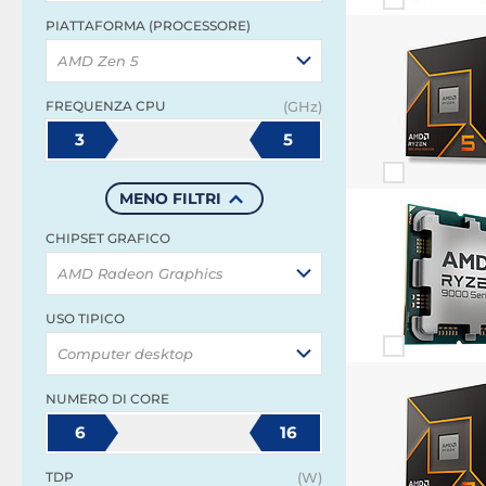
PIATTAFORMA (PROCESSORE)
AMD Zen 5
FREQUENZA CPU
(GHz)
3
5
MENO FILTRI
CHIPSET GRAFICO
AMD Radeon Graphics
USO TIPICO
Computer desktop
NUMERO DI CORE
6
16
TDP
(W)