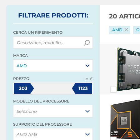
FILTRARE
PRODOTTI
:
20 ARTI
AMD
G
CERCA UN RIFERIMENTO
MARCA
AMD
PREZZO
In €
203
1123
MODELLO DEL PROCESSORE
Seleziona
SUPPORTO DEL PROCESSORE
AMD AM5