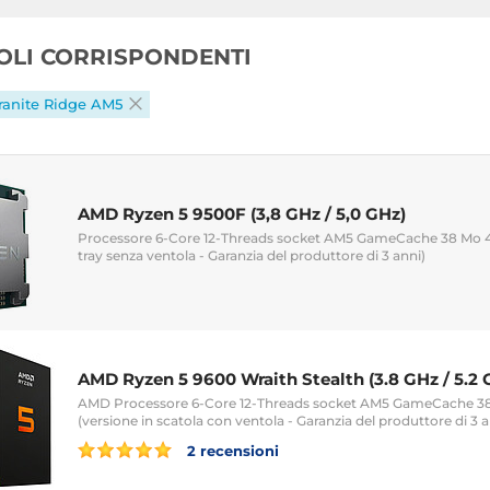
COLI CORRISPONDENTI
ranite Ridge AM5
AMD Ryzen 5 9500F (3,8 GHz / 5,0 GHz)
Processore 6-Core 12-Threads socket AM5 GameCache 38 Mo 
tray senza ventola - Garanzia del produttore di 3 anni)
AMD Ryzen 5 9600 Wraith Stealth (3.8 GHz / 5.2 
AMD Processore 6-Core 12-Threads socket AM5 GameCache 
(versione in scatola con ventola - Garanzia del produttore di 3 a
2 recensioni