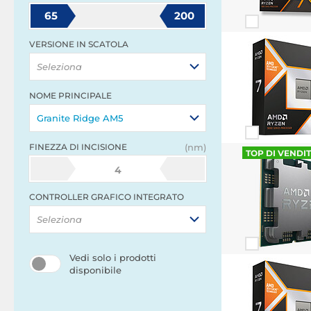
65
200
VERSIONE IN SCATOLA
Seleziona
NOME PRINCIPALE
Granite Ridge AM5
FINEZZA DI INCISIONE
(nm)
TOP DI VENDI
4
CONTROLLER GRAFICO INTEGRATO
Seleziona
Vedi solo i prodotti
disponibile