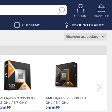
ACCOUNT
CARRELLO
CHI SIAMO
BISOGNO DI AIUTO
Ricerche assocciate
Processore gaming
Processore server
Processore PC desktop
Intel Core i3
Intel Core i5
Intel Core i7
Intel Core i9
MD Ryzen 9 9950X3D
AMD Ryzen 5 9600X (3.9
AMD Ryzen
AMD AM4
,3 GHz / 5,7 GHz)
GHz / 5.4 GHz)
GHz / 5.7 
AMD AM5
95
95
95
58€
290€
644€