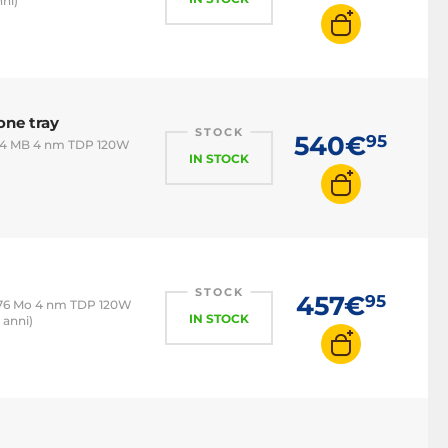
nni)
one tray
STOCK
540€
95
104 MB 4 nm TDP 120W
IN STOCK
STOCK
457€
95
 76 Mo 4 nm TDP 120W
IN STOCK
 anni)