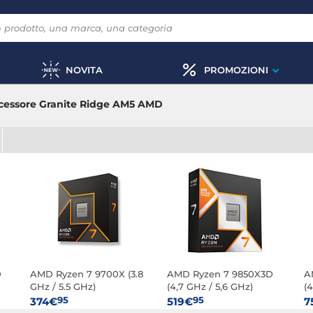
NOVITA
PROMOZIONI
cessore Granite Ridge AM5 AMD
D
AMD Ryzen 7 9700X (3.8
AMD Ryzen 7 9850X3D
A
GHz / 5.5 GHz)
(4,7 GHz / 5,6 GHz)
(4
95
95
374€
519€
7