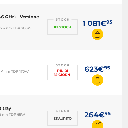
6 GHz) - Versione
STOCK
1 081€
95
IN STOCK
 Mo 4 nm TDP 200W
STOCK
623€
95
PIÙ DI
B 4 nm TDP 170W
15 GIORNI
 tray
STOCK
264€
95
 4 nm TDP 65W
ESAURITO