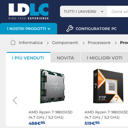
TUTTI I UNIVERSI
CONFIGURATORE PC
I NOSTRI PRODOTTI
Informatica
Componenti
Processore
Pro
I PIÙ VENDUTI
NOVITÀ
I MIGLIORI VOTI
600X (3,9
AMD Ryzen 7 9800X3D
AMD Ryzen 7 9800X3
 -
(4,7 GHz / 5,2 GHz)
(4,7 GHz / 5,2 GHz)
95
95
488€
519€