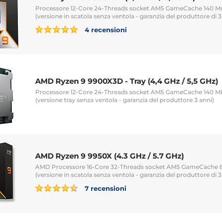
Processore 12-Core 24-Threads socket AM5 GameCache 140 
(versione in scatola senza ventola - garanzia del produttore di 3
4 recensioni
AMD Ryzen 9 9900X3D - Tray (4,4 GHz / 5,5 GHz)
Processore 12-Core 24-Threads socket AM5 GameCache 140 
(versione tray senza ventola - garanzia del produttore 3 anni)
AMD Ryzen 9 9950X (4.3 GHz / 5.7 GHz)
AMD Processore 16-Core 32-Threads socket AM5 GameCache
(versione in scatola senza ventola - garanzia del produttore di 3
7 recensioni