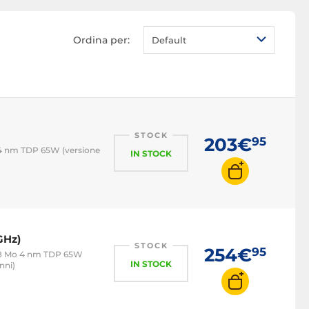
AMD Ryzen 3
AMD Ryzen 5
Ordina per:
Default
AMD Ryzen 7
AMD Ryzen 9
AMD Ryzen
Threadripper
AMD Zen 2
STOCK
203€
95
AMD Zen 3
4 nm TDP 65W (versione
IN STOCK
AMD Zen 4
Processore con ventola
GHz)
STOCK
254€
95
38 Mo 4 nm TDP 65W
IN STOCK
nni)