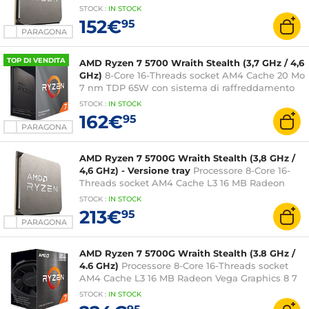
(versione tray senza ventola - garanzia del
STOCK
:
IN STOCK
produttore 3 anni)
152€
95
PARAGONA
TOP DI VENDITA
AMD Ryzen 7 5700 Wraith Stealth (3,7 GHz / 4,6
GHz)
8-Core 16-Threads socket AM4 Cache 20 Mo
7 nm TDP 65W con sistema di raffreddamento
(versione in scatola - 3 anni di garanzia del
STOCK
:
IN STOCK
produttore)
162€
95
PARAGONA
AMD Ryzen 7 5700G Wraith Stealth (3,8 GHz /
4,6 GHz) - Versione tray
Processore 8-Core 16-
Threads socket AM4 Cache L3 16 MB Radeon
Vega Graphics 8 7 nm TDP 65W (versione tray
STOCK
:
IN STOCK
senza ventola - garanzia del produttore 3 anni)
213€
95
PARAGONA
AMD Ryzen 7 5700G Wraith Stealth (3.8 GHz /
4.6 GHz)
Processore 8-Core 16-Threads socket
AM4 Cache L3 16 MB Radeon Vega Graphics 8 7
nm TDP 65W con sistema di raffreddamento
STOCK
:
IN STOCK
(versione box - 3 anni di garanzia del produttore)