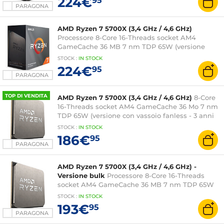
224€
95
PARAGONA
AMD Ryzen 7 5700X (3,4 GHz / 4,6 GHz)
Processore 8-Core 16-Threads socket AM4
GameCache 36 MB 7 nm TDP 65W (versione
boxata senza ventola - 3 anni di garanzia del
STOCK
:
IN STOCK
produttore)
224€
95
PARAGONA
TOP DI VENDITA
AMD Ryzen 7 5700X (3,4 GHz / 4,6 GHz)
8-Core
16-Threads socket AM4 GameCache 36 Mo 7 nm
TDP 65W (versione con vassoio fanless - 3 anni
di garanzia del produttore)
STOCK
:
IN STOCK
186€
95
PARAGONA
AMD Ryzen 7 5700X (3,4 GHz / 4,6 GHz) -
Versione bulk
Processore 8-Core 16-Threads
socket AM4 GameCache 36 MB 7 nm TDP 65W
(versione bulk con ventola - garanzia del
STOCK
:
IN STOCK
produttore 3 anni)
193€
95
PARAGONA