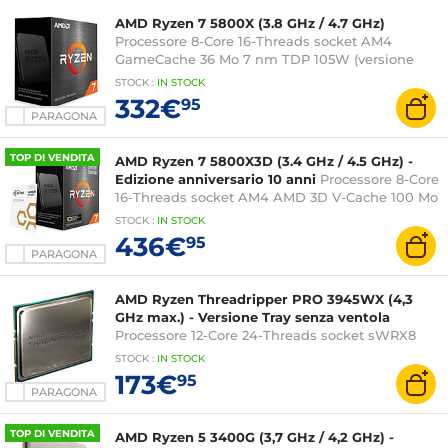
AMD Ryzen 7 5800X (3.8 GHz / 4.7 GHz)
Processore 8-Core 16-Threads socket AM4
GameCache 36 Mo 7 nm TDP 105W (versione
senza ventola - 3 anni di garanzia del produttore)
STOCK
:
IN STOCK
332€
95
PARAGONA
TOP DI VENDITA
AMD Ryzen 7 5800X3D (3.4 GHz / 4.5 GHz) -
Edizione anniversario 10 anni
Processore 8-Core
16-Threads socket AM4 AMD 3D V-Cache 100 Mo
7 nm TDP 105W (versione box senza ventola -
STOCK
:
IN STOCK
garanzia del produttore 3 anni)
436€
95
PARAGONA
AMD Ryzen Threadripper PRO 3945WX (4,3
GHz max.) - Versione Tray senza ventola
Processore 12-Core 24-Threads socket sWRX8
Cache 64 MB 7 nm TDP 280W (versione tray
STOCK
:
IN STOCK
senza ventola - garanzia del produttore 3 anni)
173€
95
PARAGONA
TOP DI VENDITA
AMD Ryzen 5 3400G (3,7 GHz / 4,2 GHz) -