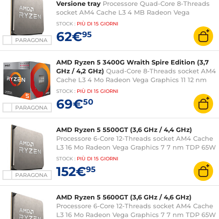
Versione tray
Processore Quad-Core 8-Threads
socket AM4 Cache L3 4 MB Radeon Vega
Graphics 11 12 nm TDP 65W (versione tray senza
STOCK
:
PIÙ DI
15 GIORNI
ventola - garanzia del produttore 3 anni)
62€
95
PARAGONA
AMD Ryzen 5 3400G Wraith Spire Edition (3,7
GHz / 4,2 GHz)
Quad-Core 8-Threads socket AM4
Cache L3 4 Mo Radeon Vega Graphics 11 12 nm
TDP 65W con sistema di raffreddamento
STOCK
:
PIÙ DI
15 GIORNI
(versione in scatola - 3 anni di garanzia del
69€
50
produttore)
PARAGONA
AMD Ryzen 5 5500GT (3,6 GHz / 4,4 GHz)
Processore 6-Core 12-Threads socket AM4 Cache
L3 16 Mo Radeon Vega Graphics 7 7 nm TDP 65W
senza sistema di raffreddamento (versione tray
STOCK
:
PIÙ DI
15 GIORNI
senza ventola - garanzia del produttore di 3 anni)
152€
95
PARAGONA
AMD Ryzen 5 5600GT (3,6 GHz / 4,6 GHz)
Processore 6-Core 12-Threads socket AM4 Cache
L3 16 Mo Radeon Vega Graphics 7 7 nm TDP 65W