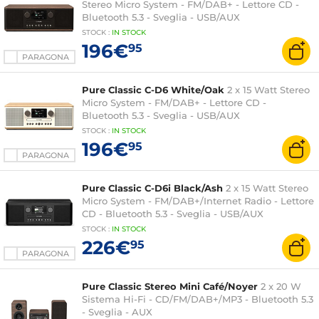
Stereo Micro System - FM/DAB+ - Lettore CD -
Bluetooth 5.3 - Sveglia - USB/AUX
STOCK
:
IN
STOCK
196€
95
PARAGONA
Pure Classic C-D6 White/Oak
2 x 15 Watt Stereo
Micro System - FM/DAB+ - Lettore CD -
Bluetooth 5.3 - Sveglia - USB/AUX
STOCK
:
IN STOCK
196€
95
PARAGONA
Pure Classic C-D6i Black/Ash
2 x 15 Watt Stereo
Micro System - FM/DAB+/Internet Radio - Lettore
CD - Bluetooth 5.3 - Sveglia - USB/AUX
STOCK
:
IN STOCK
226€
95
PARAGONA
Pure Classic Stereo Mini Café/Noyer
2 x 20 W
Sistema Hi-Fi - CD/FM/DAB+/MP3 - Bluetooth 5.3
- Sveglia - AUX