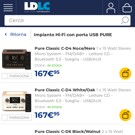
Ritorna
Impianto Hi-Fi con porta USB PURE
Pure Classic C-D4 Noce/Nero
1 x 15 Watt Stereo
Micro System - FM/DAB+ - Lettore CD -
Bluetooth 5.3 - Sveglia - USB/AUX
STOCK
:
IN STOCK
167€
95
PARAGONA
Pure Classic C-D4 White/Oak
1 x 15 Watt Stereo
Micro System - FM/DAB+ - Lettore CD -
Bluetooth 5.3 - Sveglia - USB/AUX
STOCK
:
IN STOCK
167€
95
PARAGONA
Pure Classic C-D6 Black/Walnut
2 x 15 Watt