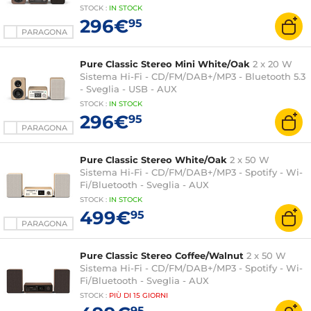
STOCK
:
IN STOCK
296€
95
PARAGONA
Pure Classic Stereo Mini White/Oak
2 x 20 W
Sistema Hi-Fi - CD/FM/DAB+/MP3 - Bluetooth 5.3
- Sveglia - USB - AUX
STOCK
:
IN STOCK
296€
95
PARAGONA
Pure Classic Stereo White/Oak
2 x 50 W
Sistema Hi-Fi - CD/FM/DAB+/MP3 - Spotify - Wi-
Fi/Bluetooth - Sveglia - AUX
STOCK
:
IN
STOCK
499€
95
PARAGONA
Pure Classic Stereo Coffee/Walnut
2 x 50 W
Sistema Hi-Fi - CD/FM/DAB+/MP3 - Spotify - Wi-
Fi/Bluetooth - Sveglia - AUX
STOCK
:
PIÙ DI
15 GIORNI
95