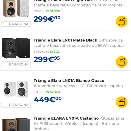
scaffale bass reflex compatto da 50W (coppia)
STOCK
:
IN STOCK
299€
00
PARAGONA
Triangle Elara LN01 Matte Black
Diffusore da
scaffale bass reflex compatto da 50W (coppia)
STOCK
:
IN
STOCK
299€
95
PARAGONA
Triangle Elara LN01A Bianco Opaco
Altoparlante wireless Hi-Fi Bluetooth (coppia)
STOCK
:
IN
STOCK
449€
00
PARAGONA
Triangle ELARA LN01A Castagno
Altoparlante
Hi-Fi Bluetooth Wireless (coppia) - Edizione
limitata