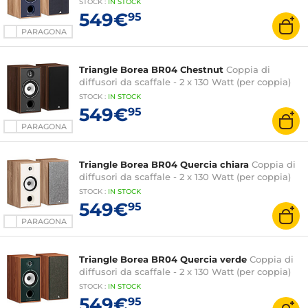
STOCK
:
IN STOCK
549€
95
PARAGONA
Triangle Borea BR04 Chestnut
Coppia di
diffusori da scaffale - 2 x 130 Watt (per coppia)
STOCK
:
IN STOCK
549€
95
PARAGONA
Triangle Borea BR04 Quercia chiara
Coppia di
diffusori da scaffale - 2 x 130 Watt (per coppia)
STOCK
:
IN STOCK
549€
95
PARAGONA
Triangle Borea BR04 Quercia verde
Coppia di
diffusori da scaffale - 2 x 130 Watt (per coppia)
STOCK
:
IN STOCK
549€
95