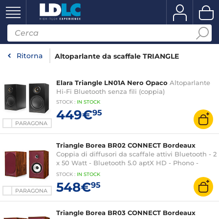
Ritorna
Altoparlante da scaffale TRIANGLE
Elara Triangle LN01A Nero Opaco
Altoparlante
Hi-Fi Bluetooth senza fili (coppia)
STOCK
:
IN STOCK
449€
95
PARAGONA
Triangle Borea BR02 CONNECT Bordeaux
Coppia di diffusori da scaffale attivi Bluetooth - 2
x 50 Watt - Bluetooth 5.0 aptX HD - Phono -
HDMI ARC - Ottico / Coassiale - USB-B - Uscita
STOCK
:
IN STOCK
SUB (a coppia)
548€
95
PARAGONA
Triangle Borea BR03 CONNECT Bordeaux