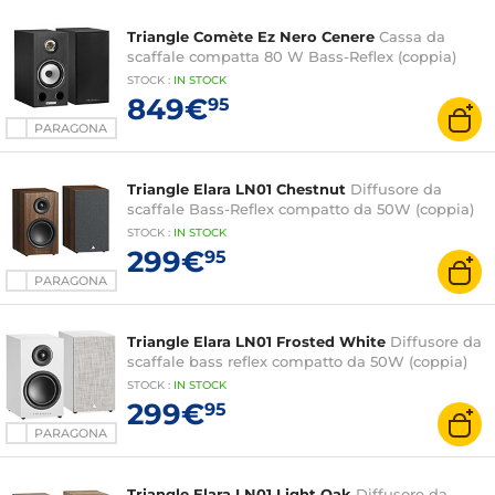
Triangle Comète Ez Nero Cenere
Cassa da
scaffale compatta 80 W Bass-Reflex (coppia)
STOCK
:
IN STOCK
849€
95
PARAGONA
Triangle Elara LN01 Chestnut
Diffusore da
scaffale Bass-Reflex compatto da 50W (coppia)
STOCK
:
IN STOCK
299€
95
PARAGONA
Triangle Elara LN01 Frosted White
Diffusore da
scaffale bass reflex compatto da 50W (coppia)
STOCK
:
IN STOCK
299€
95
PARAGONA
Triangle Elara LN01 Light Oak
Diffusore da