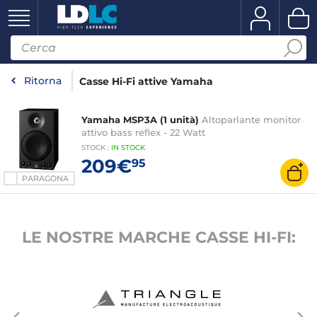
Ritorna
Casse Hi-Fi attive Yamaha
Yamaha MSP3A (1 unità)
Altoparlante monitor
attivo bass reflex - 22 Watt
STOCK
:
IN STOCK
209€
95
PARAGONA
LE NOSTRE MARCHE CASSE HI-FI: