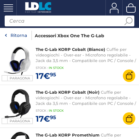
Ritorna
Accessori Xbox One The G-Lab
The G-Lab KORP Cobalt (Bianco)
Cuffie per
videogiochi - Over-ear - Microfono regolabile -
Jack da 3,5 mm - Compatibile con PC / Console /
Cellulari
STOCK
:
IN STOCK
17€
95
PARAGONA
The G-Lab KORP Cobalt (Noir)
Cuffie per
videogiochi - Over-ear - Microfono regolabile -
Jack da 3,5 mm - Compatibile con PC / Console /
Cellulari
STOCK
:
IN STOCK
17€
95
PARAGONA
The G-Lab KORP Promethium
Cuffie per