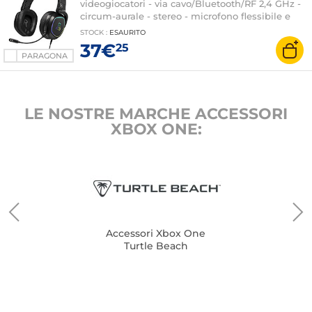
videogiocatori - via cavo/Bluetooth/RF 2,4 GHz -
circum-aurale - stereo - microfono flessibile e
staccabile - USB/jack 3,5 mm -
STOCK
:
ESAURITO
retroilluminazione RGB - compatibile con PC /
37€
25
Console / Mobile
PARAGONA
LE NOSTRE MARCHE ACCESSORI
XBOX ONE:
Accessori Xbox One
Turtle Beach