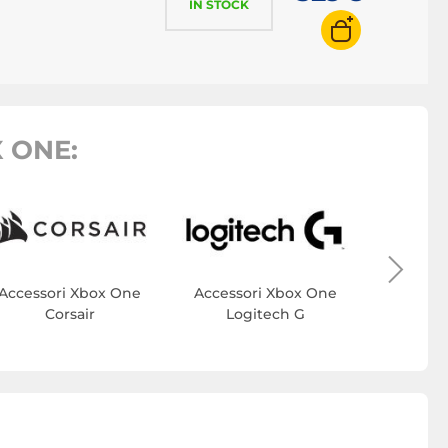
IN STOCK
 ONE:
Accesso
Spiri
Accessori Xbox One
Accessori Xbox One
Corsair
Logitech G