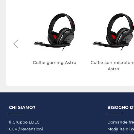
itch Astro
Cuffie gaming Astro
Cuffie con microfon
Astro
CHI SIAMO?
BISOGNO D
Il Gruppo LDLC
Domande fre
CGV
/
Recensioni
Modalità di 