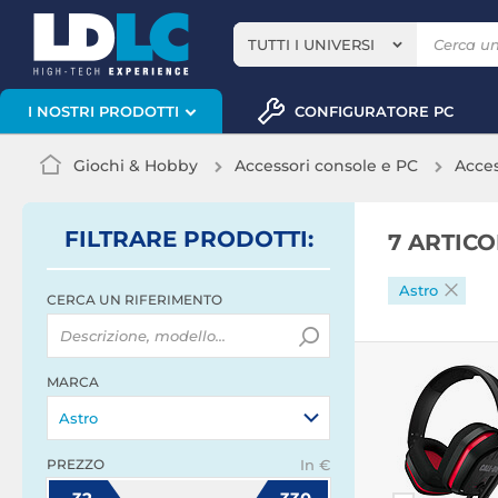
TUTTI I UNIVERSI
CONFIGURATORE PC
I NOSTRI PRODOTTI
Giochi & Hobby
Accessori console e PC
Acce
FILTRARE
PRODOTTI
:
7 ARTIC
Astro
CERCA UN RIFERIMENTO
MARCA
Astro
PREZZO
In €