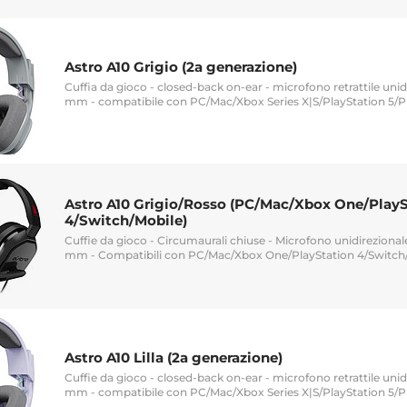
Astro A10 Grigio (2a generazione)
Cuffia da gioco - closed-back on-ear - microfono retrattile unidi
mm - compatibile con PC/Mac/Xbox Series X|S/PlayStation 5/P
Astro A10 Grigio/Rosso (PC/Mac/Xbox One/PlayS
4/Switch/Mobile)
Cuffie da gioco - Circumaurali chiuse - Microfono unidirezionale 
mm - Compatibili con PC/Mac/Xbox One/PlayStation 4/Switch
Astro A10 Lilla (2a generazione)
Cuffie da gioco - closed-back on-ear - microfono retrattile unidi
mm - compatibile con PC/Mac/Xbox Series X|S/PlayStation 5/P