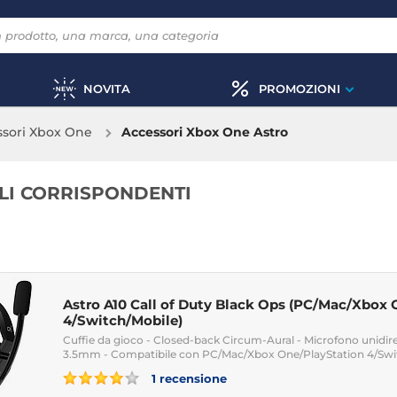
NOVITA
PROMOZIONI
ssori Xbox One
Accessori Xbox One Astro
OLI CORRISPONDENTI
Astro A10 Call of Duty Black Ops (PC/Mac/Xbox
4/Switch/Mobile)
Cuffie da gioco - Closed-back Circum-Aural - Microfono unidirez
3.5mm - Compatibile con PC/Mac/Xbox One/PlayStation 4/Swi
1 recensione