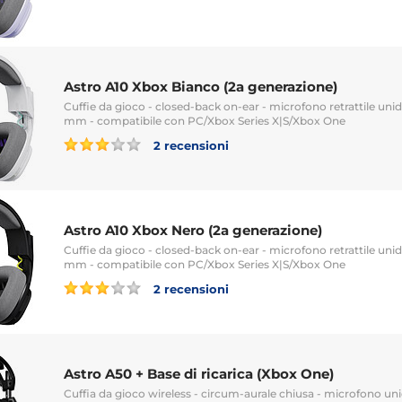
Astro A10 Xbox Bianco (2a generazione)
Cuffie da gioco - closed-back on-ear - microfono retrattile unidi
mm - compatibile con PC/Xbox Series X|S/Xbox One
2 recensioni
Astro A10 Xbox Nero (2a generazione)
Cuffie da gioco - closed-back on-ear - microfono retrattile unidi
mm - compatibile con PC/Xbox Series X|S/Xbox One
2 recensioni
Astro A50 + Base di ricarica (Xbox One)
Cuffia da gioco wireless - circum-aurale chiusa - microfono uni