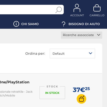
ACCOUNT
CARRELLO
CHI SIAMO
BISOGNO DI AIUTO
Ricerche assocciate
Controller Xbox One
Volante Xbox One
Ordina per:
Default
Cuffie Xbox One
Hard disk Xbox One
 One/PlayStation
STOCK
37€
25
ionale retrattile - Jack
IN STOCK
tch/Mobile