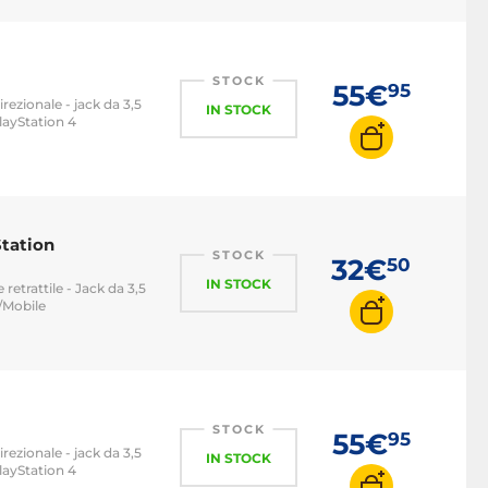
STOCK
55€
95
rezionale - jack da 3,5
IN STOCK
layStation 4
tation
STOCK
32€
50
IN STOCK
retrattile - Jack da 3,5
/Mobile
STOCK
55€
95
rezionale - jack da 3,5
IN STOCK
layStation 4