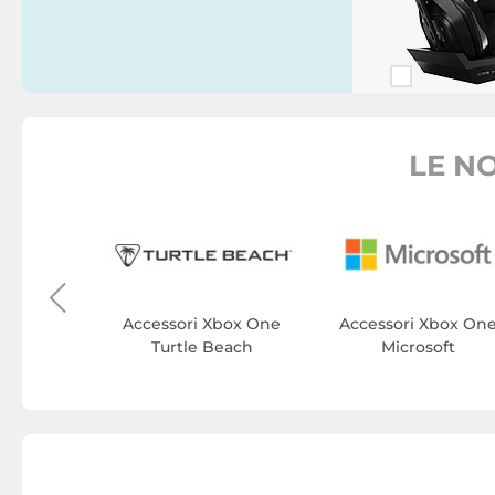
LE N
Xbox One
e Minds
Accessori Xbox One
Accessori Xbox On
Turtle Beach
Microsoft