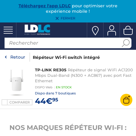
Téléchargez l'app LDLC
pour optimiser votre
expérience mobile !
FERMER
Retour
Répéteur Wi-Fi switch intégré
TP-LINK RE305
Répéteur de signal WiFi AC1200
Mbps Dual-Band (N300 + AC867) avec port Fast
Ethernet
DISPO
Web
:
EN
STOCK
Dispo dans
7 boutiques
44€
95
COMPARER
NOS MARQUES RÉPÉTEUR WI-FI :