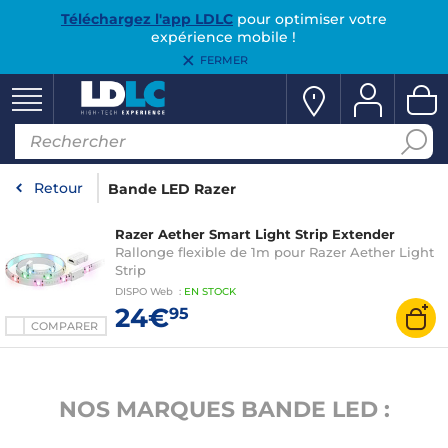
Téléchargez l'app LDLC
pour optimiser votre
expérience mobile !
FERMER
Retour
Bande LED Razer
Razer Aether Smart Light Strip Extender
Rallonge flexible de 1m pour Razer Aether Light
Strip
DISPO
Web
:
EN
STOCK
24€
95
COMPARER
NOS MARQUES BANDE LED :