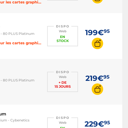
-3% sur les cartes mères, -4% sur les processeurs, -5% sur les cartes graphiques, -6% sur les SSD et HDD, -8% sur la RAM, -10% sur les alimentations, -15% sur le refroidissement avec le code BOOST
DISPO
199€
95
Web
 - 80 PLUS Platinum
EN
STOCK
-3% sur les cartes mères, -4% sur les processeurs, -5% sur les cartes graphiques, -6% sur les SSD et HDD, -8% sur la RAM, -10% sur les alimentations, -15% sur le refroidissement avec le code BOOST
DISPO
219€
95
Web
 - 80 PLUS Platinum
+ DE
15 JOURS
ium
DISPO
nium - Cybenetics
229€
95
Web