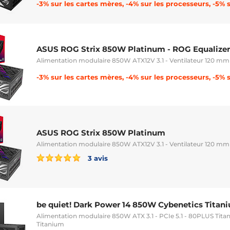
ASUS ROG Strix 850W Platinum - ROG Equalizer
Alimentation modulaire 850W ATX12V 3.1 - Ventilateur 120 mm
ASUS ROG Strix 850W Platinum
Alimentation modulaire 850W ATX12V 3.1 - Ventilateur 120 mm
3 avis
be quiet! Dark Power 14 850W Cybenetics Titan
Alimentation modulaire 850W ATX 3.1 - PCIe 5.1 - 80PLUS Tita
Titanium