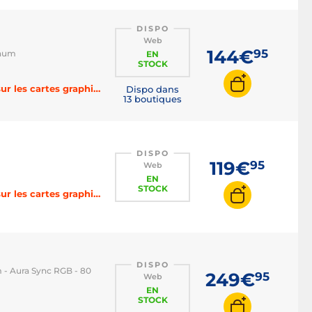
DISPO
Web
144€
95
inum
EN
STOCK
-3% sur les cartes mères, -4% sur les processeurs, -5% sur les cartes graphiques, -6% sur les SSD et HDD, -8% sur la RAM, -10% sur les alimentations, -15% sur le refroidissement avec le code BOOST
Dispo dans
13 boutiques
DISPO
119€
95
Web
EN
STOCK
-3% sur les cartes mères, -4% sur les processeurs, -5% sur les cartes graphiques, -6% sur les SSD et HDD, -8% sur la RAM, -10% sur les alimentations, -15% sur le refroidissement avec le code BOOST
DISPO
 - Aura Sync RGB - 80
249€
95
Web
EN
STOCK