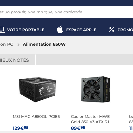
VOTRE PORTABLE
ESPACE APPLE
PROMO
ion PC
Alimentation 850W
MIEUX NOTÉS
MSI MAG A850GL PCIE5
Cooler Master MWE
b
Gold 850 V3 ATX 3.1
8
Non-Modular
95
95
129€
89€
1