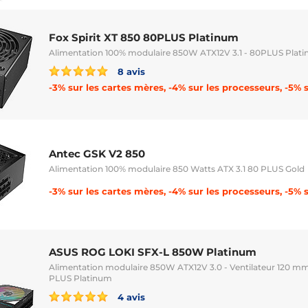
Fox Spirit XT 850 80PLUS Platinum
Alimentation 100% modulaire 850W ATX12V 3.1 - 80PLUS Plat
8 avis
Antec GSK V2 850
Alimentation 100% modulaire 850 Watts ATX 3.1 80 PLUS Gold
ASUS ROG LOKI SFX-L 850W Platinum
Alimentation modulaire 850W ATX12V 3.0 - Ventilateur 120 mm
PLUS Platinum
4 avis