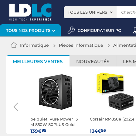
TOUS LES UNIVERS
CONFIGURATEUR PC
TOUS NOS PRODUITS
Informatique
Pièces informatique
Alimentat
MEILLEURES VENTES
NOUVEAUTÉS
LES 
 GM-850
be quiet! Pure Power 13
Corsair RM850e (2025)
M 850W 80PLUS Gold
95
95
139€
134€