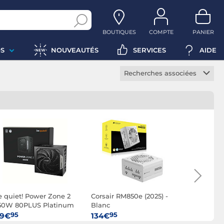
BOUTIQUES
COMPTE
PANIER
S
NOUVEAUTÉS
SERVICES
AIDE
Recherches associées
Alimentation modulaire
Alimentation silencieuse
Alimentation EPS12V
Alimentation SFX
Alimentation ATX
Alimentation active
Alimentation PC de
bureau
e quiet! Power Zone 2
Corsair RM850e (2025) -
be quiet! 
50W 80PLUS Platinum
Blanc
850W 80P
Alimentation serveur
95
95
95
19€
134€
96€
Alimentation LED