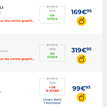
DISPO
.1
169€
95
Web
d
EN
STOCK
-3% sur les cartes mères, -4% sur les processeurs, -5% sur les cartes graphiques, -6% sur les SSD et HDD, -8% sur la RAM, -10% sur les alimentations, -15% sur le refroidissement avec le code BOOST
DISPO
319€
95
Web
atinum
EN
STOCK
-3% sur les cartes mères, -4% sur les processeurs, -5% sur les cartes graphiques, -6% sur les SSD et HDD, -8% sur la RAM, -10% sur les alimentations, -15% sur le refroidissement avec le code BOOST
DISPO
Web
99€
95
+ DE
15 JOURS
d
Dispo dans
1 boutique