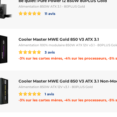
be quiet! Pure Power 12 850W 80PLUS Gold
Alimentation 850W ATX 3.1 - 80PLUS Gold
11 avis
Cooler Master MWE Gold 850 V3 ATX 3.1
Alimentation 100% modulaire 850W ATX 12V v3.1 - 80PLUS Gol
3 avis
Cooler Master MWE Gold 850 V3 ATX 3.1 Non-Mo
Alimentation 850W ATX 12V v3.1 - 80PLUS Gold
1 avis