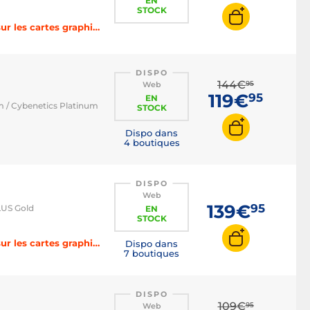
EN
STOCK
-3% sur les cartes mères, -4% sur les processeurs, -5% sur les cartes graphiques, -6% sur les SSD et HDD, -8% sur la RAM, -10% sur les alimentations, -15% sur le refroidissement avec le code BOOST
DISPO
144€
95
Web
119€
95
EN
m / Cybenetics Platinum
STOCK
Dispo dans
4 boutiques
DISPO
Web
139€
95
LUS Gold
EN
STOCK
-3% sur les cartes mères, -4% sur les processeurs, -5% sur les cartes graphiques, -6% sur les SSD et HDD, -8% sur la RAM, -10% sur les alimentations, -15% sur le refroidissement avec le code BOOST
Dispo dans
7 boutiques
DISPO
109€
95
Web