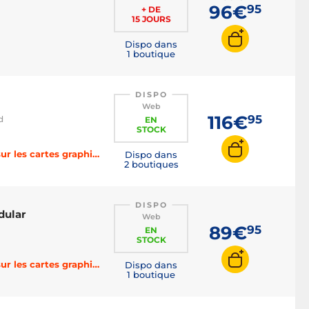
96€
95
+ DE
15 JOURS
Dispo dans
1 boutique
DISPO
Web
116€
95
d
EN
STOCK
-3% sur les cartes mères, -4% sur les processeurs, -5% sur les cartes graphiques, -6% sur les SSD et HDD, -8% sur la RAM, -10% sur les alimentations, -15% sur le refroidissement avec le code BOOST
Dispo dans
2 boutiques
DISPO
dular
Web
89€
95
EN
STOCK
-3% sur les cartes mères, -4% sur les processeurs, -5% sur les cartes graphiques, -6% sur les SSD et HDD, -8% sur la RAM, -10% sur les alimentations, -15% sur le refroidissement avec le code BOOST
Dispo dans
1 boutique