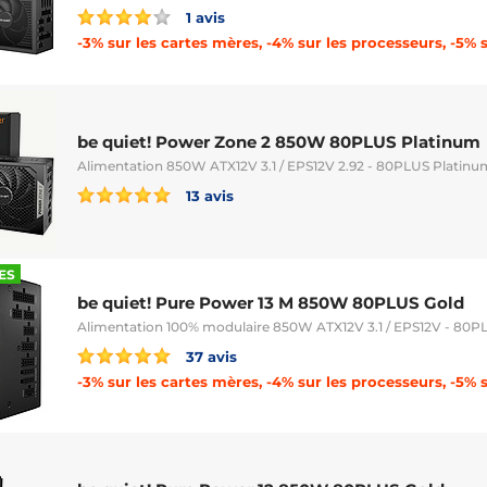
1 avis
be quiet! Power Zone 2 850W 80PLUS Platinum
Alimentation 850W ATX12V 3.1 / EPS12V 2.92 - 80PLUS Platinu
13 avis
ES
be quiet! Pure Power 13 M 850W 80PLUS Gold
Alimentation 100% modulaire 850W ATX12V 3.1 / EPS12V - 80P
37 avis