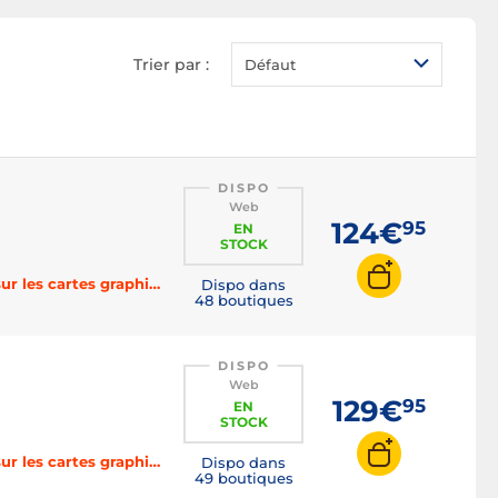
Alimentation 80 PLUS
Bronze
Trier par :
Défaut
Alimentation 80 PLUS
Gold
Alimentation 80 PLUS
Platinum
Alimentation 80 PLUS
DISPO
Titanium
Web
124€
95
EN
Alimentation 500W
STOCK
Alimentation 550W
-3% sur les cartes mères, -4% sur les processeurs, -5% sur les cartes graphiques, -6% sur les SSD et HDD, -8% sur la RAM, -10% sur les alimentations, -15% sur le refroidissement avec le code BOOST
Dispo dans
48 boutiques
Alimentation 650W
Alimentation 750W
DISPO
Alimentation 850W
Web
129€
95
EN
Alimentation 1000W
STOCK
Alimentation 1200W
-3% sur les cartes mères, -4% sur les processeurs, -5% sur les cartes graphiques, -6% sur les SSD et HDD, -8% sur la RAM, -10% sur les alimentations, -15% sur le refroidissement avec le code BOOST
Dispo dans
49 boutiques
Alimentation PC blanche