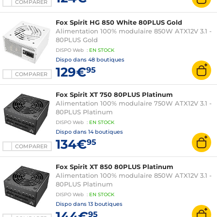
COMPARER
Fox Spirit HG 850 White 80PLUS Gold
Alimentation 100% modulaire 850W ATX12V 3.1 -
80PLUS Gold
DISPO
Web
:
EN
STOCK
Dispo dans
48 boutiques
129€
95
COMPARER
Fox Spirit XT 750 80PLUS Platinum
Alimentation 100% modulaire 750W ATX12V 3.1 -
80PLUS Platinum
DISPO
Web
:
EN
STOCK
Dispo dans
14 boutiques
134€
95
COMPARER
Fox Spirit XT 850 80PLUS Platinum
Alimentation 100% modulaire 850W ATX12V 3.1 -
80PLUS Platinum
DISPO
Web
:
EN
STOCK
Dispo dans
13 boutiques
144€
95