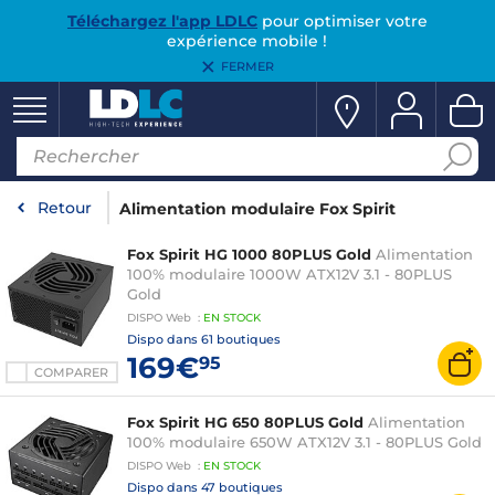
Téléchargez l'app LDLC
pour optimiser votre
expérience mobile !
FERMER
Retour
Alimentation modulaire Fox Spirit
Fox Spirit HG 1000 80PLUS Gold
Alimentation
100% modulaire 1000W ATX12V 3.1 - 80PLUS
Gold
DISPO
Web
:
EN
STOCK
Dispo dans
61 boutiques
169€
95
COMPARER
Fox Spirit HG 650 80PLUS Gold
Alimentation
100% modulaire 650W ATX12V 3.1 - 80PLUS Gold
DISPO
Web
:
EN
STOCK
Dispo dans
47 boutiques