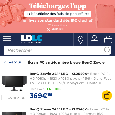
FERMER
Retour
Écran PC anti-lumière bleue BenQ Zowie
BenQ Zowie 24.1" LED - XL2540X+
Ecran PC Full
HD 1080p - 1920 x 1080 pixels - 16/9 - Dalle Fast
TN - 280 Hz - HDMI/DisplayPort - Hauteur
ajustable - S-Switch/Bouclier - Noir
DISPO
Web
:
EN
STOCK
369€
95
COMPARER
BenQ Zowie 24.1" LED - XL2546X+
Ecran PC Full
HD 1080p - 1920 x 1080 pixels - Format 16/9 -