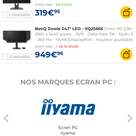
Hauteur ajustable - Noir
DISPO
Web
:
EN
STOCK
319€
95
COMPARER
BenQ Zowie 24.1" LED - XQ2566X
Ecran PC 2.5K -
2560 x 1440 pixels - 16/9 - Dalle Fast TN - DyAc 3
- 360 Hz - HDMI/DisplayPort - Hauteur ajustable
- S-Switch/Bouclier - Noir
DISPO
Web
:
+ DE
15 JOURS
949€
96
COMPARER
NOS MARQUES ECRAN PC :
Ecran PC
iiyama