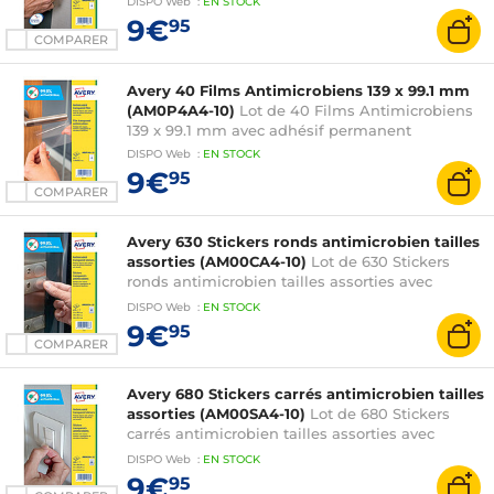
DISPO
Web
:
EN
STOCK
9€
95
COMPARER
Avery 40 Films Antimicrobiens 139 x 99.1 mm
(AM0P4A4-10)
Lot de 40 Films Antimicrobiens
139 x 99.1 mm avec adhésif permanent
DISPO
Web
:
EN
STOCK
9€
95
COMPARER
Avery 630 Stickers ronds antimicrobien tailles
assorties (AM00CA4-10)
Lot de 630 Stickers
ronds antimicrobien tailles assorties avec
adhésif permanent
DISPO
Web
:
EN
STOCK
9€
95
COMPARER
Avery 680 Stickers carrés antimicrobien tailles
assorties (AM00SA4-10)
Lot de 680 Stickers
carrés antimicrobien tailles assorties avec
adhésif permanent
DISPO
Web
:
EN
STOCK
9€
95