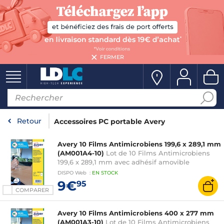
FERMER
Retour
Accessoires PC portable Avery
Avery 10 Films Antimicrobiens 199,6 x 289,1 mm
(AM001A4-10)
Lot de 10 Films Antimicrobiens
199,6 x 289,1 mm avec adhésif amovible
DISPO
Web
:
EN
STOCK
9€
95
COMPARER
Avery 10 Films Antimicrobiens 400 x 277 mm
(AM001A3-10)
Lot de 10 Films Antimicrobiens