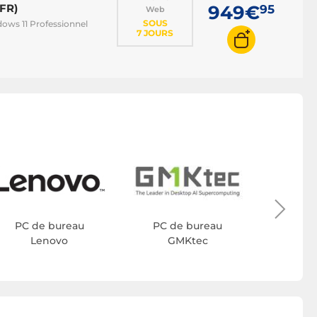
FR)
949€
95
Web
SOUS
ows 11 Professionnel
7 JOURS
PC d
A
PC de bureau
PC de bureau
Lenovo
GMKtec