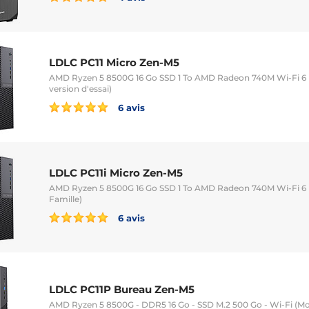
LDLC PC11 Micro Zen-M5
AMD Ryzen 5 8500G 16 Go SSD 1 To AMD Radeon 740M Wi-Fi 6 
version d'essai)
6 avis
LDLC PC11i Micro Zen-M5
AMD Ryzen 5 8500G 16 Go SSD 1 To AMD Radeon 740M Wi-Fi 6 
Famille)
6 avis
LDLC PC11P Bureau Zen-M5
AMD Ryzen 5 8500G - DDR5 16 Go - SSD M.2 500 Go - Wi-Fi (Mo