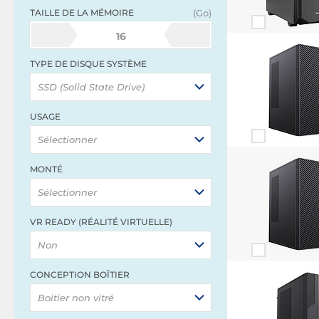
TAILLE DE LA MÉMOIRE
(Go)
16
TYPE DE DISQUE SYSTÈME
SSD (Solid State Drive)
USAGE
Sélectionner
MONTÉ
Sélectionner
VR READY (RÉALITÉ VIRTUELLE)
Non
CONCEPTION BOÎTIER
Boitier non vitré