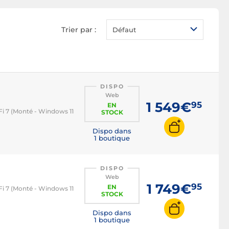
PC i3
PC i5
Trier par :
Défaut
PC i7
PC i9
PC Ryzen 5
DISPO
PC Ryzen 7
Web
1 549€
95
EN
i 7 (Monté - Windows 11
STOCK
Dispo dans
1 boutique
DISPO
Web
1 749€
95
EN
i 7 (Monté - Windows 11
STOCK
Dispo dans
1 boutique