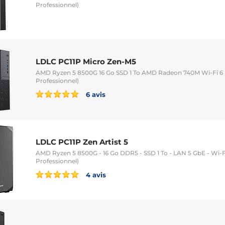
Professionnel)
LDLC PC11P Micro Zen-M5
AMD Ryzen 5 8500G 16 Go SSD 1 To AMD Radeon 740M Wi-Fi 6 
Professionnel)
6 avis
LDLC PC11P Zen Artist 5
AMD Ryzen 5 8500G - 16 Go DDR5 - SSD 1 To - LAN 5 GbE - Wi-F
Professionnel)
4 avis