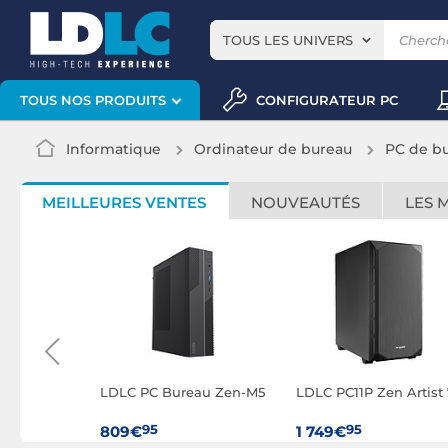
TOUS LES UNIVERS
CONFIGURATEUR PC
TOUS NOS PRODUITS
Informatique
Ordinateur de bureau
PC de b
MEILLEURES VENTES
NOUVEAUTÉS
LES 
ureau Zen-
LDLC PC Bureau Zen-M5
LDLC PC11P Zen Artist 
95
95
809€
1 749€