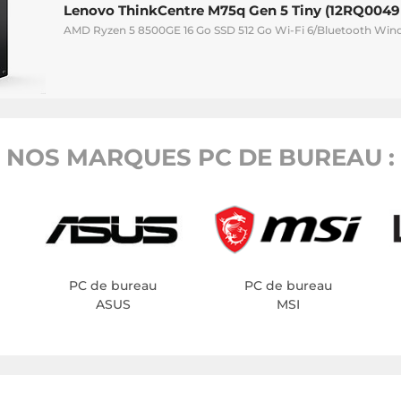
Lenovo ThinkCentre M75q Gen 5 Tiny (12RQ0049
AMD Ryzen 5 8500GE 16 Go SSD 512 Go Wi-Fi 6/Bluetooth Wind
NOS MARQUES PC DE BUREAU :
PC de bureau
PC de bureau
ASUS
MSI