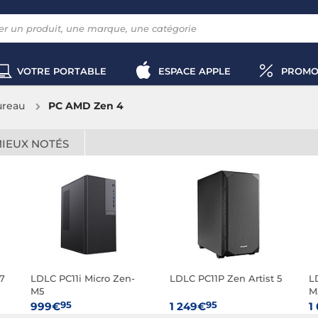
VOTRE PORTABLE
ESPACE APPLE
PROMO
ureau
PC AMD Zen 4
MIEUX NOTÉS
7
LDLC PC11i Micro Zen-
LDLC PC11P Zen Artist 5
L
M5
M
95
95
999€
1 249€
1