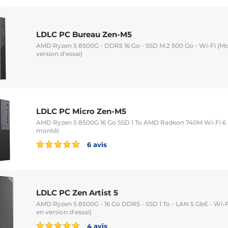
LDLC PC Bureau Zen-M5
AMD Ryzen 5 8500G - DDR5 16 Go - SSD M.2 500 Go - Wi-Fi (Mo
version d'essai)
LDLC PC Micro Zen-M5
AMD Ryzen 5 8500G 16 Go SSD 1 To AMD Radeon 740M Wi-Fi 6
monté)
6 avis
LDLC PC Zen Artist 5
AMD Ryzen 5 8500G - 16 Go DDR5 - SSD 1 To - LAN 5 GbE - Wi-F
en version d'essai)
4 avis