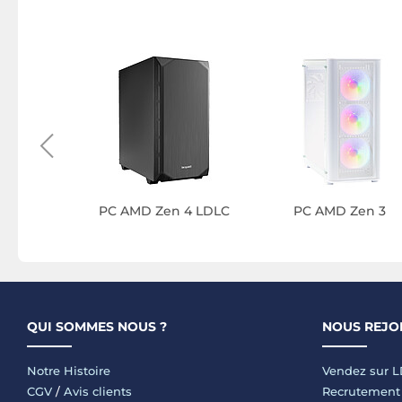
eau AMD
+
PC AMD Zen 4 LDLC
PC AMD Zen 3
QUI SOMMES NOUS ?
NOUS REJO
Notre Histoire
Vendez sur 
CGV
/
Avis clients
Recrutement