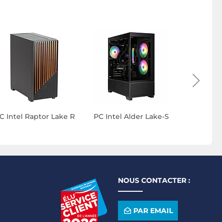
PC Intel
C Intel Raptor Lake R
PC Intel Alder Lake-S
NOUS CONTACTER :
PAR EMAIL