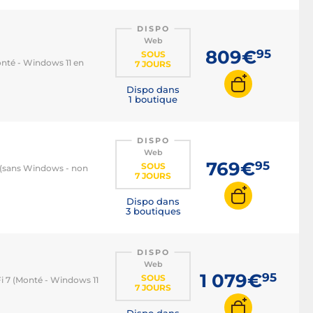
DISPO
Web
809€
95
SOUS
nté - Windows 11 en
7 JOURS
Dispo dans
1 boutique
DISPO
Web
769€
95
SOUS
 (sans Windows - non
7 JOURS
Dispo dans
3 boutiques
DISPO
Web
1 079€
95
SOUS
i 7 (Monté - Windows 11
7 JOURS
Dispo dans