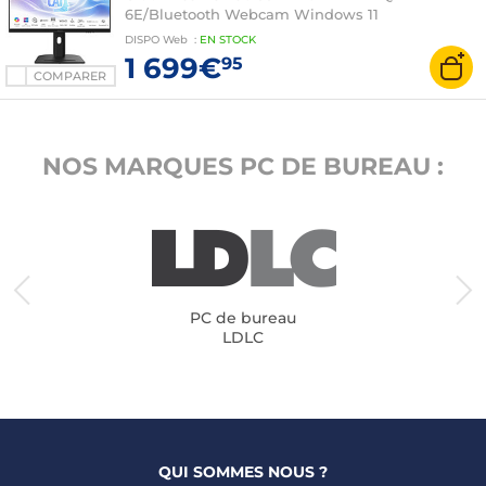
6E/Bluetooth Webcam Windows 11
Professionnel
DISPO
Web
:
EN
STOCK
1 699€
95
COMPARER
NOS MARQUES PC DE BUREAU :
PC de bureau
LDLC
QUI SOMMES NOUS ?