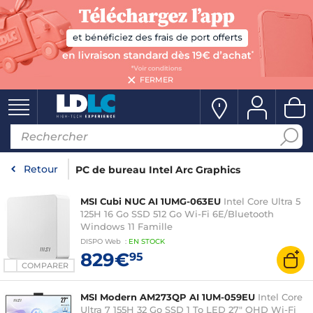
FERMER
Retour
PC de bureau Intel Arc Graphics
MSI Cubi NUC AI 1UMG-063EU
Intel Core Ultra 5
125H 16 Go SSD 512 Go Wi-Fi 6E/Bluetooth
Windows 11 Famille
DISPO
Web
:
EN
STOCK
829€
95
COMPARER
MSI Modern AM273QP AI 1UM-059EU
Intel Core
Ultra 7 155H 32 Go SSD 1 To LED 27" QHD Wi-Fi