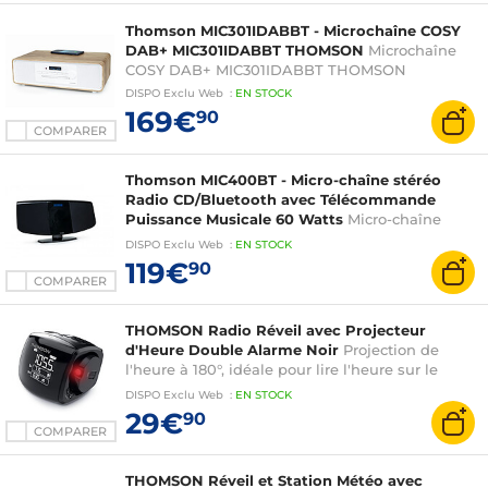
Thomson MIC301IDABBT - Microchaîne COSY
DAB+ MIC301IDABBT THOMSON
Microchaîne
COSY DAB+ MIC301IDABBT THOMSON
DISPO
Exclu Web
:
EN
STOCK
169€
90
COMPARER
Thomson MIC400BT - Micro-chaîne stéréo
Radio CD/Bluetooth avec Télécommande
Puissance Musicale 60 Watts
Micro-chaîne
stéréo Radio CD/Bluetooth avec Télécommande
DISPO
Exclu Web
:
EN
STOCK
Puissance Musicale 60 Watts
119€
90
COMPARER
THOMSON Radio Réveil avec Projecteur
d'Heure Double Alarme Noir
Projection de
l'heure à 180°, idéale pour lire l'heure sur le
plafond ou le mur sans avoir à se tourner
DISPO
Exclu Web
:
EN
STOCK
29€
90
COMPARER
THOMSON Réveil et Station Météo avec