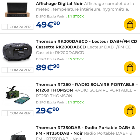
Affichage Digital Noir
Affichage complet de la
météo : température intérieure, hygrométrie,
prévisions météo locales et phases lunaires
DISPO
Exclu Web
:
EN
STOCK
49€
90
COMPARER
Thomson RK200DABCD - Lecteur DAB+/FM CD
Cassette RK200DABCD
Lecteur DAB+/FM CD
Cassette RK200DABCD
DISPO
Exclu Web
:
EN
STOCK
89€
90
COMPARER
Thomson RT260 - RADIO SOLAIRE PORTABLE –
RT260 THOMSON
RADIO SOLAIRE PORTABLE –
RT260 THOMSON
DISPO
Exclu Web
:
EN
STOCK
29€
90
COMPARER
Thomson RT350DAB - Radio Portable DAB+ &
FM - RT350DAB - Noir
Radio Portable DAB+ &
FM - RT350DAB - Noir