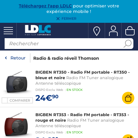
Téléchargez l'app LDLC
pour optimiser votre
expérience mobile !
FERMER
Retour
Radio & radio réveil Thomson
BIGBEN RT350 - Radio FM portable - RT350 -
bleue et noire
Radio FM Tuner analogique
Antenne téléscopique
DISPO
Exclu Web
:
EN
STOCK
24€
90
COMPARER
BIGBEN RT353 - Radio FM portable - RT353 -
rouge et noire
Radio FM Tuner analogique
Antenne téléscopique
DISPO
Exclu Web
:
EN
STOCK