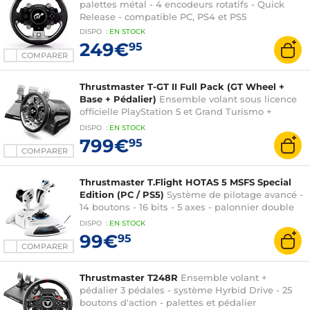
palettes métal - 4 encodeurs rotatifs - Quick
Release - compatible PC, PS4 et PS5
DISPO
:
EN
STOCK
249€
95
COMPARER
Thrustmaster T-GT II Full Pack (GT Wheel +
Base + Pédalier)
Ensemble volant sous licence
officielle PlayStation 5 et Grand Turismo +
pédalier 3 pédales (PC, PlayStation 4 et
DISPO
:
EN
STOCK
PlayStation 5)
799€
95
COMPARER
Thrustmaster T.Flight HOTAS 5 MSFS Special
Edition (PC / PS5)
Système de pilotage avancé -
14 boutons - 16 bits - 5 axes - palonnier double
système - sous licence officielle Microsoft Flight
DISPO
:
EN
STOCK
Simulator - compatible Windows et PlayStation
99€
95
COMPARER
Thrustmaster T248R
Ensemble volant +
pédalier 3 pédales - système Hyrbid Drive - 25
boutons d'action - palettes et pédalier