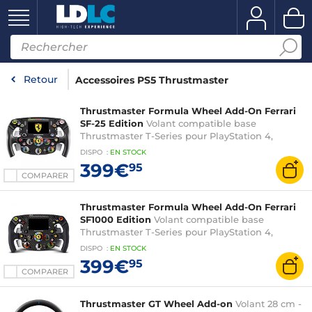
Retour
Accessoires PS5 Thrustmaster
Thrustmaster Formula Wheel Add-On Ferrari
SF-25 Edition
Volant compatible base
Thrustmaster T-Series pour PlayStation 4,
PlayStation 5 et PC (sans base, ni pédalier)
DISPO
:
EN
STOCK
399€
95
COMPARER
Thrustmaster Formula Wheel Add-On Ferrari
SF1000 Edition
Volant compatible base
Thrustmaster T-Series pour PlayStation 4,
PlayStation 5 et PC (sans base, ni pédalier)
DISPO
:
EN
STOCK
399€
95
COMPARER
Thrustmaster GT Wheel Add-on
Volant 28 cm -