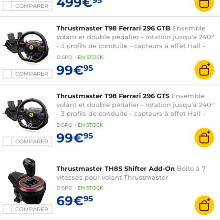
499€
95
COMPARER
Thrustmaster T98 Ferrari 296 GTB
Ensemble
volant et double pédalier - rotation jusqu'à 240°
- 3 profils de conduite - capteurs à effet Hall -
compatible PC, PlayStation
DISPO
:
EN
STOCK
99€
95
COMPARER
Thrustmaster T98 Ferrari 296 GTS
Ensemble
volant et double pédalier - rotation jusqu'à 240°
- 3 profils de conduite - capteurs à effet Hall -
compatible PC, Xbox
DISPO
:
EN
STOCK
99€
95
COMPARER
Thrustmaster TH8S Shifter Add-On
Boite à 7
vitesses pour volant Thrustmaster
DISPO
:
EN
STOCK
69€
95
COMPARER