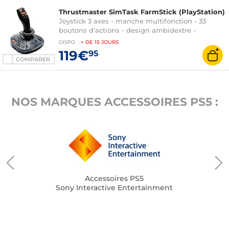
Thrustmaster SimTask FarmStick (PlayStation)
Joystick 3 axes - manche multifonction - 33
boutons d'actions - design ambidextre -
technologie H.E.A.R.T. - compatible PC et
DISPO
:
+ DE
15 JOURS
PlayStation 5
119€
95
COMPARER
NOS MARQUES ACCESSOIRES PS5 :
Accessoires PS5
Sony Interactive Entertainment