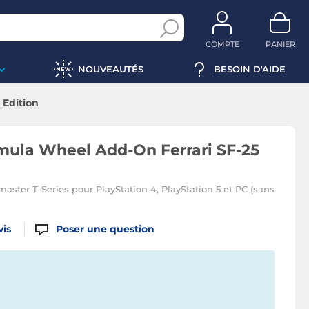
COMPTE
PANIER
NOUVEAUTÉS
BESOIN D'AIDE
 Edition
mula Wheel Add-On Ferrari SF-25
aster T-Series pour PlayStation 4, PlayStation 5 et PC (sans
vis
Poser une question