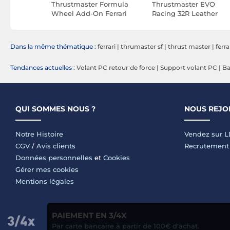
 TM Open
Thrustmaster Formula
Thrustmaster EVO
n
Wheel Add-On Ferrari
Racing 32R Leather
SF1000 Edition
Dans la même thématique :
ferrari
|
thrumaster sf
|
thrust master
|
ferr
Tendances actuelles :
Volant PC retour de force
|
Support volant PC
|
Ba
QUI SOMMES NOUS ?
NOUS REJO
Notre Histoire
Vendez sur 
CGV
/
Avis clients
Recrutement
Données personnelles
et
Cookies
Gérer mes cookies
Mentions légales
PAIEMENT EN 3/4X
Par carte bancaire à partir de 100€ d'achat.