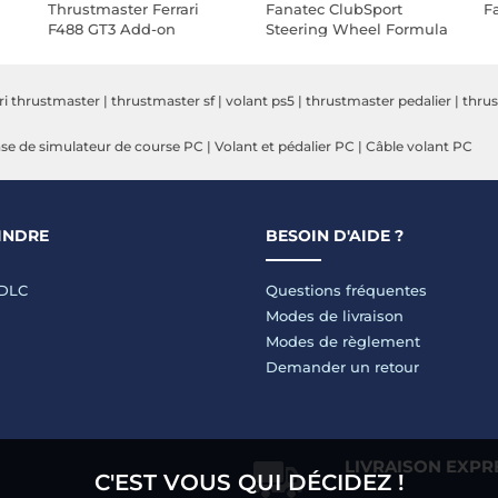
Thrustmaster Ferrari
Fanatec ClubSport
F
F488 GT3 Add-on
Steering Wheel Formula
V2.5 X
ari thrustmaster
|
thrustmaster sf
|
volant ps5
|
thrustmaster pedalier
|
thru
se de simulateur de course PC
|
Volant et pédalier PC
|
Câble volant PC
INDRE
BESOIN D'AIDE ?
LDLC
Questions fréquentes
Modes de livraison
Modes de règlement
Demander un retour
LIVRAISON EXPR
C'EST VOUS QUI DÉCIDEZ !