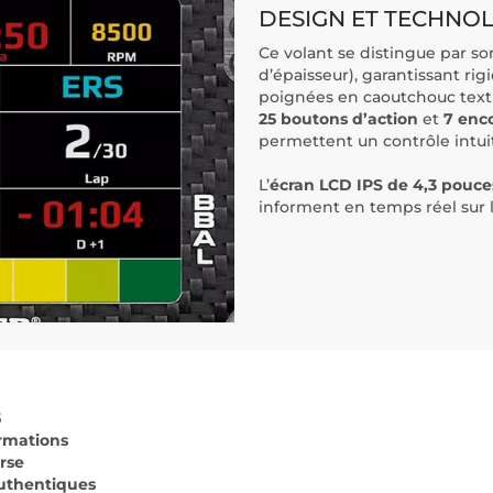
DESIGN ET TECHNO
Ce volant se distingue par s
d’épaisseur), garantissant rig
poignées en caoutchouc textur
25 boutons d’action
et
7 enc
permettent un contrôle intuit
L’
écran LCD IPS de 4,3 pouce
informent en temps réel sur 
5
ormations
rse
uthentiques