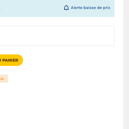
Alerte baisse de prix
s
 PANIER
que