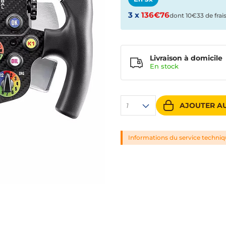
3 x
136€76
dont 10€33 de frai
Livraison à domicile
En
stock
AJOUTER AU
1
Informations du service techni