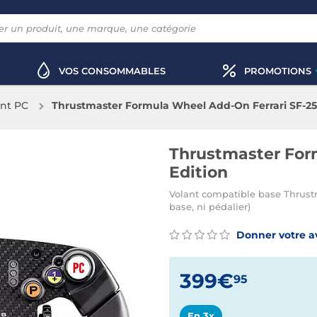
VOS CONSOMMABLES
PROMOTIONS
ant PC
Thrustmaster Formula Wheel Add-On Ferrari SF-25
Thrustmaster For
Edition
Volant compatible base Thrustm
base, ni pédalier)
Donner votre a
399€
95
En 3x