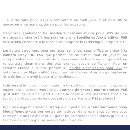
… allié de taille pour les jeux compétitifs en multi-joueurs et vous offrira
une expérience audio optimale pour les jeux solos.
Découvrez également les
meilleurs casques micro pour PS5
de vos
marques gaming préférées notamment le
SteelSeries Arctis édition PS5
et le
Arctis 7P
assorti à la console et intégrant la technologie Tempest 3D.
Les futurs streamers pourront aussi se lancer sans difficulté grâce à la
caméra Sony HD PS5
qui permet de se filmer tout en jouant. Sa
compatibilité avec les outils de suppression de l’arrière-plan garantit un
rendu ultra clean digne des plus grands joueurs de Twitch ! Pour un
résultat encore plus pro, pensez au
boitier d’acquisition pour PS5
et
notamment au Elgato 4K60 S+ qui permet d’enregistrer vos gameplay en
4K à 60 ips sans avoir besoin d’un ordinateur.
Indispensable pour jouer sans interruption, nous vous proposons
également plusieurs modèles de
stations de charge pour manettes PS5
qu’il suffit de relier au port USB de la console. Vos manettes sont ainsi
toujours prêtes pour de longues sessions sur vos jeux PS5 préférés !
Pour un usage multimédia pratique au quotidien, la
télécommande Sony
Media Remote
vous permettra de naviguer dans les menus comme vous
le feriez sur un téléviseur et de gérer les commandes des vidéos grâce aux
boutons de lecture/pause, avance/retour rapide.