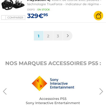
technologie TrueForce - indicateur de régime -
compatible PC / PS 5 / PS 4
DISPO
:
EN
STOCK
329€
95
COMPARER
(current)
1
2
3
NOS MARQUES ACCESSOIRES PS5 :
Accessoires PS5
Sony Interactive Entertainment