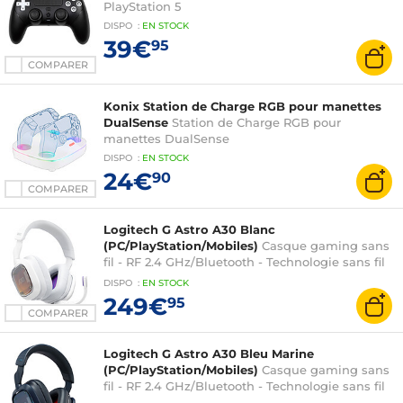
PlayStation 5
DISPO
:
EN
STOCK
39€
95
COMPARER
Konix Station de Charge RGB pour manettes
DualSense
Station de Charge RGB pour
manettes DualSense
DISPO
:
EN
STOCK
24€
90
COMPARER
Logitech G Astro A30 Blanc
(PC/PlayStation/Mobiles)
Casque gaming sans
fil - RF 2.4 GHz/Bluetooth - Technologie sans fil
LightSpeed - Circum-aural fermé - Dolby Atmos
DISPO
:
EN
STOCK
- Microphone à perche détachable - Compatible
249€
95
PC/PlayStation/Mobiles
COMPARER
Logitech G Astro A30 Bleu Marine
(PC/PlayStation/Mobiles)
Casque gaming sans
fil - RF 2.4 GHz/Bluetooth - Technologie sans fil
LightSpeed - Circum-aural fermé - Dolby Atmos