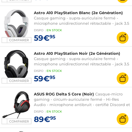
Astro A10 PlayStation Blanc (2e Génération)
Casque gaming - supra-auriculaire fermé -
microphone unidirectionnel rétractable - jack 3.5
mm - compatible PC/PlayStation 5/PlayStation 4
DISPO
:
EN
STOCK
59€
95
COMPARER
Astro A10 PlayStation Noir (2e Génération)
Casque gaming - supra-auriculaire fermé -
microphone unidirectionnel rétractable - jack 3.5
mm - compatible PC/PlayStation 5/PlayStation 4
DISPO
:
EN
STOCK
59€
95
COMPARER
ASUS ROG Delta S Core (Noir)
Casque-micro
gaming - circum-auriculaire fermé - Hi-Res
Audio - microphone antibruit - certifié Discord et
TeamSpeak - PC//PS5/Switch
DISPO
:
EN
STOCK
89€
95
COMPARER