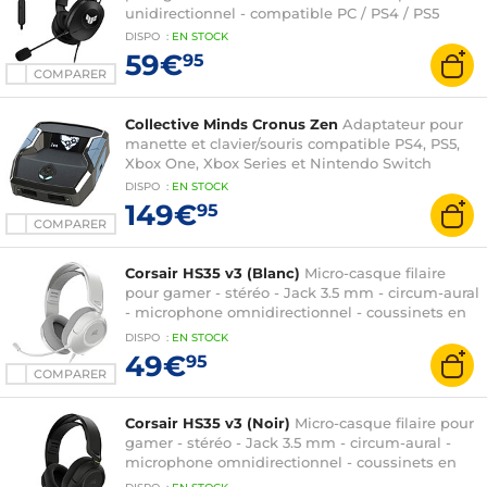
unidirectionnel - compatible PC / PS4 / PS5
DISPO
:
EN
STOCK
59€
95
COMPARER
Collective Minds Cronus Zen
Adaptateur pour
manette et clavier/souris compatible PS4, PS5,
Xbox One, Xbox Series et Nintendo Switch
DISPO
:
EN
STOCK
149€
95
COMPARER
Corsair HS35 v3 (Blanc)
Micro-casque filaire
pour gamer - stéréo - Jack 3.5 mm - circum-aural
- microphone omnidirectionnel - coussinets en
tissu doux - PC/PlayStation/Switch
DISPO
:
EN
STOCK
49€
95
COMPARER
Corsair HS35 v3 (Noir)
Micro-casque filaire pour
gamer - stéréo - Jack 3.5 mm - circum-aural -
microphone omnidirectionnel - coussinets en
tissu doux - PC/PlayStation/Switch