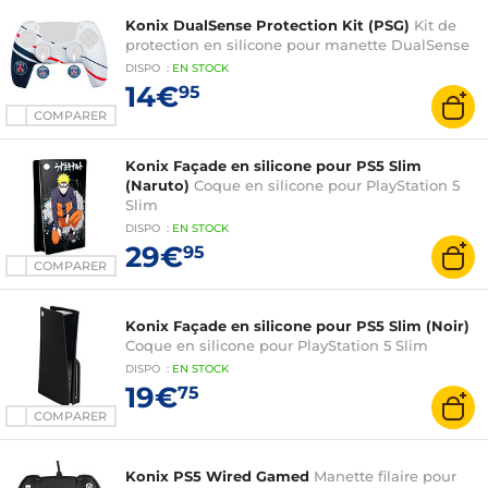
Konix DualSense Protection Kit (PSG)
Kit de
protection en silicone pour manette DualSense
DISPO
:
EN
STOCK
14€
95
COMPARER
Konix Façade en silicone pour PS5 Slim
(Naruto)
Coque en silicone pour PlayStation 5
Slim
DISPO
:
EN
STOCK
29€
95
COMPARER
Konix Façade en silicone pour PS5 Slim (Noir)
Coque en silicone pour PlayStation 5 Slim
DISPO
:
EN
STOCK
19€
75
COMPARER
Konix PS5 Wired Gamed
Manette filaire pour