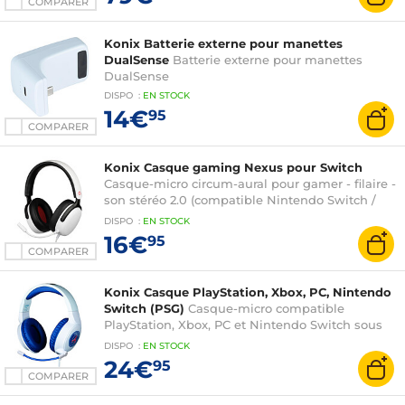
COMPARER
Konix Batterie externe pour manettes
DualSense
Batterie externe pour manettes
DualSense
DISPO
:
EN
STOCK
14€
95
COMPARER
Konix Casque gaming Nexus pour Switch
Casque-micro circum-aural pour gamer - filaire -
son stéréo 2.0 (compatible Nintendo Switch /
Nintendo Switch 2)
DISPO
:
EN
STOCK
16€
95
COMPARER
Konix Casque PlayStation, Xbox, PC, Nintendo
Switch (PSG)
Casque-micro compatible
PlayStation, Xbox, PC et Nintendo Switch sous
licence officielle du Paris Saint-Germain
DISPO
:
EN
STOCK
24€
95
COMPARER