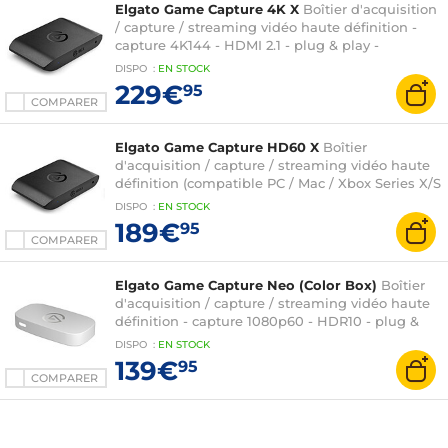
Elgato Game Capture 4K X
Boîtier d'acquisition
/ capture / streaming vidéo haute définition -
capture 4K144 - HDMI 2.1 - plug & play -
compatible PC / Xbox Series X/S / PlayStation 5
DISPO
:
EN
STOCK
229€
95
COMPARER
Elgato Game Capture HD60 X
Boîtier
d'acquisition / capture / streaming vidéo haute
définition (compatible PC / Mac / Xbox Series X/S
/ PlayStation 5)
DISPO
:
EN
STOCK
189€
95
COMPARER
Elgato Game Capture Neo (Color Box)
Boîtier
d'acquisition / capture / streaming vidéo haute
définition - capture 1080p60 - HDR10 - plug &
play - compatible Switch et Switch 2 / Xbox
DISPO
:
EN
STOCK
Series / PlayStation 5
139€
95
COMPARER