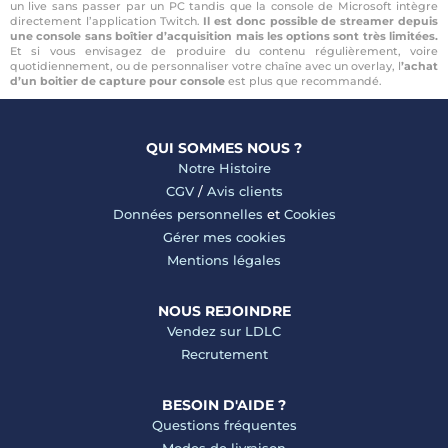
un live sans passer par un PC tandis que la console de Microsoft intègre
directement l’application Twitch.
Il est donc possible de streamer depuis
une console sans boîtier d’acquisition mais les options sont très limitées.
Et si vous envisagez de produire du contenu régulièrement, voire
quotidiennement, ou de personnaliser votre chaîne avec un overlay, l
’achat
d’un boitier de capture pour console
est plus que recommandé.
QUI SOMMES NOUS ?
Notre Histoire
CGV
/
Avis clients
Données personnelles
et
Cookies
Gérer mes cookies
Mentions légales
NOUS REJOINDRE
Vendez sur LDLC
Recrutement
BESOIN D'AIDE ?
Questions fréquentes