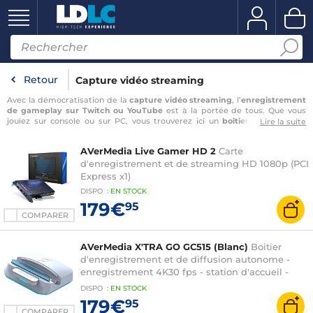
Retour
Capture vidéo streaming
Avec la démocratisation de la
capture vidéo streaming
, l’
enregistrement
de gameplay sur Twitch ou YouTube
est à la portée de tous. Que vous
jouiez sur console ou sur PC, vous trouverez ici un
boîtier d’acquisition
Lire la suite
pour le streaming de jeux vidéo
qui vous permettra d’enregistrer vos
parties pour les diffuser en live ou les publier sur YouTube. Son rôle est
AVerMedia Live Gamer HD 2
Carte
simple : il récupère l’image et le son de la source à laquelle il est connecté.
C’est donc un
équipement de base pour faire du stream
d'enregistrement et de streaming HD 1080p (PCI
sans lequel vous
ne pourrez pas faire de live en haute définition et
…
Express x1)
DISPO
:
EN
STOCK
179€
95
COMPARER
AVerMedia X'TRA GO GC515 (Blanc)
Boitier
d'enregistrement et de diffusion autonome -
enregistrement 4K30 fps - station d'accueil -
alimentation USB Power Delivery
DISPO
:
EN
STOCK
179€
95
COMPARER