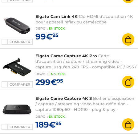
Elgato Cam Link 4K
Clé HDMI d'acquisition 4K
pour appareil reflex ou caméscope
DISPO
:
EN
STOCK
99€
95
COMPARER
Elgato Game Capture 4K Pro
Carte
d'acquisition / capture / streaming vidéo -
capture jusqu'en 240 FPS - compatible PC / PS5 /
Xbox Series X
DISPO
:
EN
STOCK
299€
95
COMPARER
Elgato Game Capture 4K S
Boîtier d'acquisition
/ capture / streaming vidéo haute définition -
capture 1080p60 - HDR10 - plug & play -
compatible Switch 2 / Xbox Series / PlayStation 5
DISPO
:
EN
STOCK
189€
95
COMPARER