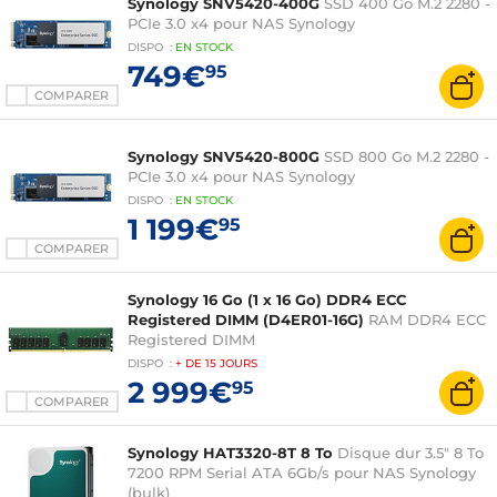
Synology SNV5420-400G
SSD 400 Go M.2 2280 -
PCIe 3.0 x4 pour NAS Synology
DISPO
:
EN
STOCK
749€
95
COMPARER
Synology SNV5420-800G
SSD 800 Go M.2 2280 -
PCIe 3.0 x4 pour NAS Synology
DISPO
:
EN
STOCK
1 199€
95
COMPARER
Synology 16 Go (1 x 16 Go) DDR4 ECC
Registered DIMM (D4ER01-16G)
RAM DDR4 ECC
Registered DIMM
DISPO
:
+ DE
15 JOURS
2 999€
95
COMPARER
Synology HAT3320-8T 8 To
Disque dur 3.5" 8 To
7200 RPM Serial ATA 6Gb/s pour NAS Synology
(bulk)