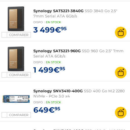
Synology SAT5221-3840G
SSD 3840 Go 2.5"
7mm Serial ATA 6Gb/s
DISPO
:
EN
STOCK
3 499€
95
COMPARER
Synology SAT5221-960G
SSD 960 Go 2.5" 7mm
Serial ATA 6Gb/s
DISPO
:
EN
STOCK
1 499€
95
COMPARER
Synology SNV3410-400G
SSD 400 Go M.2 2280
NVMe - PCIe 3.0 x4
DISPO
:
EN
STOCK
649€
95
COMPARER