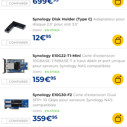
699€
COMPARER
Synology Disk Holder (Type C)
Adaptateur pour
disque 2.5" pour slot 3.5"
DISPO
:
EN
STOCK
12€
95
COMPARER
Synology E10G22-T1-Mini
Carte d'extension
10GBASE-T/NBASE-T à haut débit et port unique
pour serveurs Synology NAS compatibles
DISPO
:
EN
STOCK
159€
95
COMPARER
Synology E10G30-F2
Carte d'extension Dual
SFP+ 10 Gbps pour serveurs Synology NAS
compatibles
DISPO
:
EN
STOCK
359€
95
COMPARER