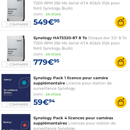
7200 RPM 256 Mo Serial ATA 6Gb/s 512e pour
NAS Synology (bulk)
DISPO
:
EN
STOCK
549€
95
COMPARER
Synology HAT5320-8T 8 To
Disque dur 3.5" 8 To
7200 RPM 256 Mo Serial ATA 6Gb/s 512e pour
NAS Synology (bulk)
DISPO
:
EN
STOCK
779€
95
COMPARER
Synology Pack 1 licence pour caméra
supplémentaire
Licence pour station de
surveillance Synology
DISPO
:
EN
STOCK
59€
94
COMPARER
Synology Pack 4 licences pour caméras
supplémentaires
Licences pour station de
surveillance Synology