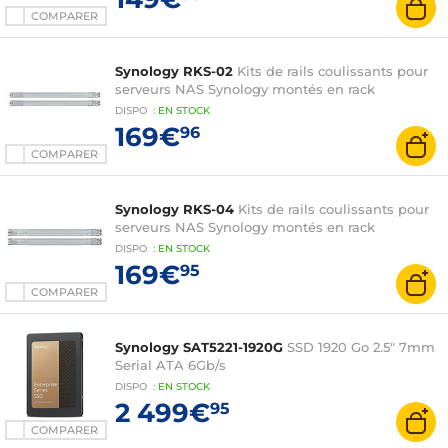
COMPARER
Synology RKS-02
Kits de rails coulissants pour
serveurs NAS Synology montés en rack
DISPO
:
EN
STOCK
169€
96
COMPARER
Synology RKS-04
Kits de rails coulissants pour
serveurs NAS Synology montés en rack
DISPO
:
EN
STOCK
169€
95
COMPARER
Synology SAT5221-1920G
SSD 1920 Go 2.5" 7mm
Serial ATA 6Gb/s
DISPO
:
EN
STOCK
2 499€
95
COMPARER