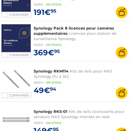
DISPO
:
EN
STOCK
191€
95
COMPARER
Synology Pack 8 licences pour caméras
supplémentaires
Licences pour station de
surveillance Synology
DISPO
:
EN
STOCK
369€
95
COMPARER
Synology RKM114
Kits de rails pour NAS
Synology (1U à 3U)
DISPO
:
EN
STOCK
49€
94
COMPARER
Synology RKS-01
Kits de rails coulissants pour
serveurs NAS Synology montés en rack
DISPO
:
EN
STOCK
149€
95