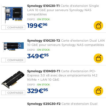
Synology E10G30-T1
Carte d'extension Single
LAN 10 GbE pour serveurs Synology NAS
compatibles
DISPO
:
EN
STOCK
199€
96
COMPARER
Synology E10G30-T2
Carte d'extension Dual LAN
10 GbE pour serveurs Synology NAS compatibles
DISPO
:
EN
STOCK
349€
95
COMPARER
Synology E10M20-T1
Carte d'extension PCI-
Express 3.0 x8 avec deux emplacements M.2
NVMe + LAN 10 GbE
DISPO
:
EN
STOCK
329€
95
COMPARER
Synology E25G30-F2
Carte d'extension Dual