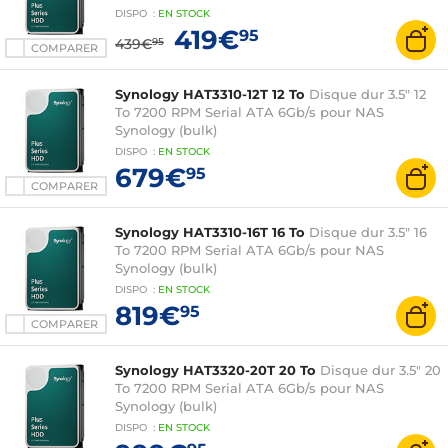
DISPO
:
EN
STOCK
419€
95
439€
95
COMPARER
Synology HAT3310-12T 12 To
Disque dur 3.5" 12
To 7200 RPM Serial ATA 6Gb/s pour NAS
Synology (bulk)
DISPO
:
EN
STOCK
679€
95
COMPARER
Synology HAT3310-16T 16 To
Disque dur 3.5" 16
To 7200 RPM Serial ATA 6Gb/s pour NAS
Synology (bulk)
DISPO
:
EN
STOCK
819€
95
COMPARER
Synology HAT3320-20T 20 To
Disque dur 3.5" 20
To 7200 RPM Serial ATA 6Gb/s pour NAS
Synology (bulk)
DISPO
:
EN
STOCK