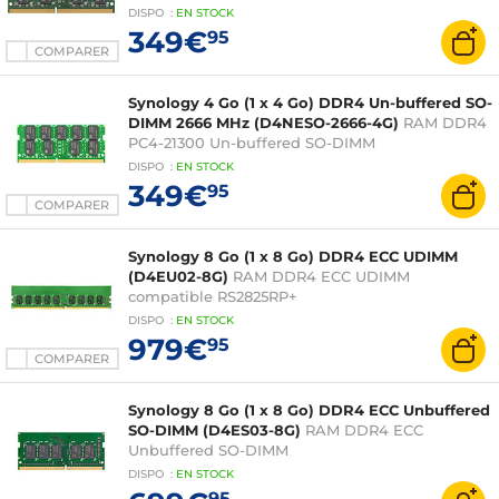
DISPO
:
EN
STOCK
349€
95
COMPARER
Synology 4 Go (1 x 4 Go) DDR4 Un-buffered SO-
DIMM 2666 MHz (D4NESO-2666-4G)
RAM DDR4
PC4-21300 Un-buffered SO-DIMM
DISPO
:
EN
STOCK
349€
95
COMPARER
Synology 8 Go (1 x 8 Go) DDR4 ECC UDIMM
(D4EU02-8G)
RAM DDR4 ECC UDIMM
compatible RS2825RP+
DISPO
:
EN
STOCK
979€
95
COMPARER
Synology 8 Go (1 x 8 Go) DDR4 ECC Unbuffered
SO-DIMM (D4ES03-8G)
RAM DDR4 ECC
Unbuffered SO-DIMM
DISPO
:
EN
STOCK
95