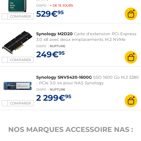
DISPO
:
+ DE
15 JOURS
529€
95
COMPARER
Synology M2D20
Carte d'extension PCI-Express
3.0 x8 avec deux emplacements M.2 NVMe
DISPO
:
RUPTURE
249€
95
COMPARER
Synology SNV5420-1600G
SSD 1600 Go M.2 2280
- PCIe 3.0 x4 pour NAS Synology
DISPO
:
RUPTURE
2 299€
95
COMPARER
NOS MARQUES ACCESSOIRE NAS :