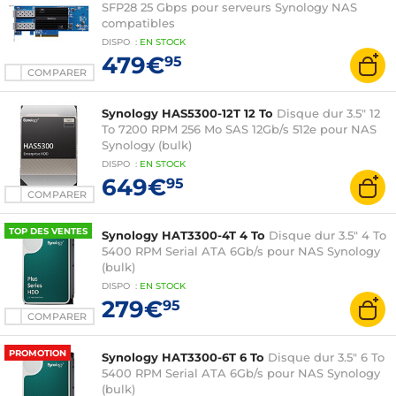
SFP28 25 Gbps pour serveurs Synology NAS
compatibles
DISPO
:
EN
STOCK
479€
95
COMPARER
Synology HAS5300-12T 12 To
Disque dur 3.5" 12
To 7200 RPM 256 Mo SAS 12Gb/s 512e pour NAS
Synology (bulk)
DISPO
:
EN
STOCK
649€
95
COMPARER
TOP DES VENTES
Synology HAT3300-4T 4 To
Disque dur 3.5" 4 To
5400 RPM Serial ATA 6Gb/s pour NAS Synology
(bulk)
DISPO
:
EN
STOCK
279€
95
COMPARER
PROMOTION
Synology HAT3300-6T 6 To
Disque dur 3.5" 6 To
5400 RPM Serial ATA 6Gb/s pour NAS Synology
(bulk)