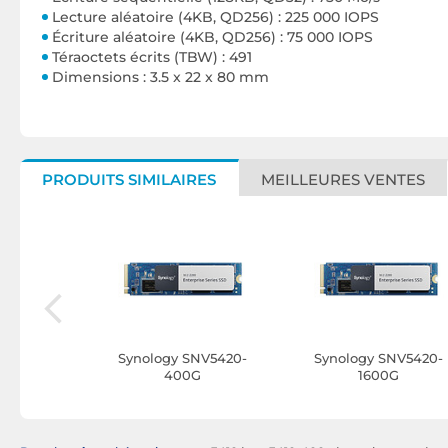
Lecture aléatoire (4KB, QD256) : 225 000 IOPS
Écriture aléatoire (4KB, QD256) : 75 000 IOPS
Téraoctets écrits (TBW) : 491
Dimensions : 3.5 x 22 x 80 mm
PRODUITS SIMILAIRES
MEILLEURES VENTES
T5320-24T
Synology SNV5420-
Synology SNV5420-
o
400G
1600G