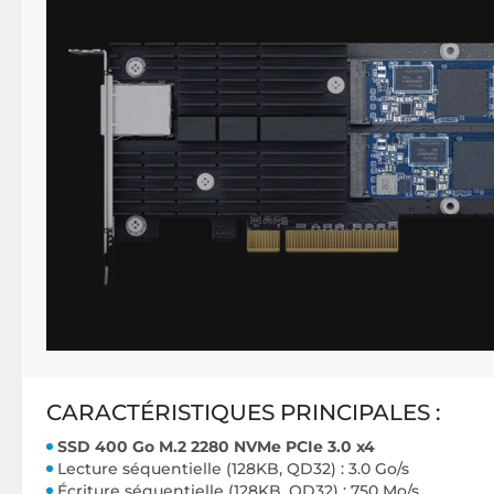
CARACTÉRISTIQUES PRINCIPALES :
SSD 400 Go M.2 2280 NVMe PCIe 3.0 x4
Lecture séquentielle (128KB, QD32) : 3.0 Go/s
Écriture séquentielle (128KB, QD32) : 750 Mo/s