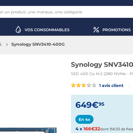
VOS CONSOMMABLES
PROMOTIONS
S
Synology SNV3410-400G
Synology SNV341
SSD 400 Go M.2 2280 NVMe - PC
1 avis client
649€
95
En 4x
4 x
166€32
dont 15€33 de frai