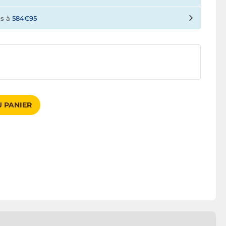
es à
584€95
 PANIER