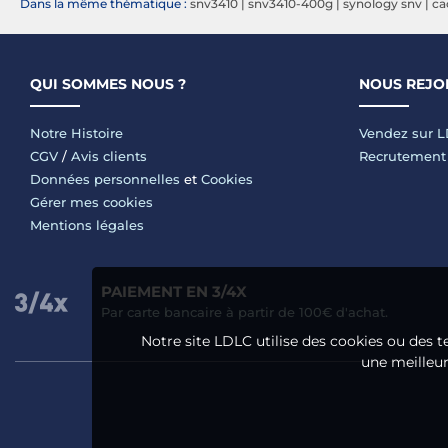
Dans la même thématique :
snv3410
|
snv3410-400g
|
synology snv
|
ca
QUI SOMMES NOUS ?
NOUS REJO
Notre Histoire
Vendez sur 
CGV
/
Avis clients
Recrutement
Données personnelles
et
Cookies
Gérer mes cookies
Mentions légales
PAIEMENT EN 3/4X
Par carte bancaire à partir de 100€ d'achat.
Notre site LDLC utilise des cookies ou des t
une meilleure