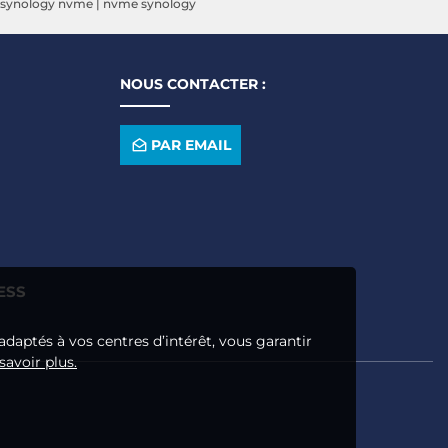
synology nvme
|
nvme synology
NOUS CONTACTER :
PAR EMAIL
ESS
adaptés à vos centres d’intérêt, vous garantir
savoir plus.