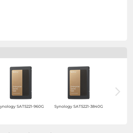
ynology SAT5221-960G
Synology SAT5221-3840G
Synology