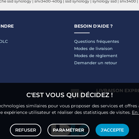
che ssd synology
|
snv3400-400g
|
ssd synology
|
synology ssd
|
snv3400
|
INDRE
BESOIN D'AIDE ?
LDLC
Questions fréquentes
Modes de livraison
Modes de règlement
Demander un retour
LIVRAISON EXPR
C'EST VOUS QUI DÉCIDEZ !
echnologies similaires pour vous proposer des services et offres 
 expérience utilisateur et réaliser des statistiques de visites.
En 
REFUSER
PARAMÉTRER
J'ACCEPTE