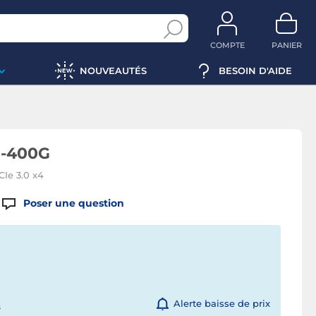
COMPTE
PANIER
NOUVEAUTÉS
BESOIN D'AIDE
0-400G
Ie 3.0 x4
Poser une question
Alerte baisse de prix
s