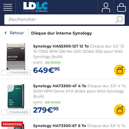
Retour
Disque dur interne Synology
Synology HAS5300-12T 12 To
Disque dur 3.5" 12
To 7200 RPM 256 Mo SAS 12Gb/s 512e pour NAS
Synology (bulk)
DISPO
:
EN
STOCK
649€
95
COMPARER
Synology HAT3300-4T 4 To
Disque dur 3.5" 4 To
5400 RPM Serial ATA 6Gb/s pour NAS Synology
(bulk)
DISPO
:
EN
STOCK
279€
95
COMPARER
PROMOTION
Synology HAT3300-6T 6 To
Disque dur 3.5" 6 To