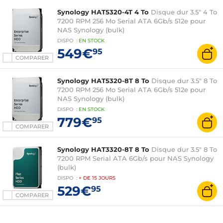
Synology HAT5320-4T 4 To
Disque dur 3.5" 4 To
7200 RPM 256 Mo Serial ATA 6Gb/s 512e pour
NAS Synology (bulk)
DISPO
:
EN
STOCK
549€
95
COMPARER
Synology HAT5320-8T 8 To
Disque dur 3.5" 8 To
7200 RPM 256 Mo Serial ATA 6Gb/s 512e pour
NAS Synology (bulk)
DISPO
:
EN
STOCK
779€
95
COMPARER
Synology HAT3320-8T 8 To
Disque dur 3.5" 8 To
7200 RPM Serial ATA 6Gb/s pour NAS Synology
(bulk)
DISPO
:
+ DE
15 JOURS
529€
95
COMPARER