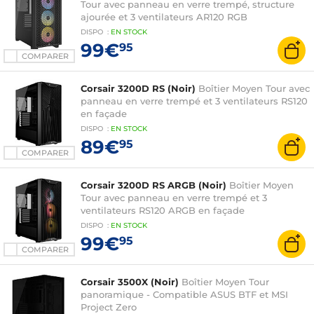
Tour avec panneau en verre trempé, structure
ajourée et 3 ventilateurs AR120 RGB
DISPO
:
EN
STOCK
99€
95
COMPARER
Corsair 3200D RS (Noir)
Boîtier Moyen Tour avec
panneau en verre trempé et 3 ventilateurs RS120
en façade
DISPO
:
EN
STOCK
89€
95
COMPARER
Corsair 3200D RS ARGB (Noir)
Boîtier Moyen
Tour avec panneau en verre trempé et 3
ventilateurs RS120 ARGB en façade
DISPO
:
EN
STOCK
99€
95
COMPARER
Corsair 3500X (Noir)
Boîtier Moyen Tour
panoramique - Compatible ASUS BTF et MSI
Project Zero