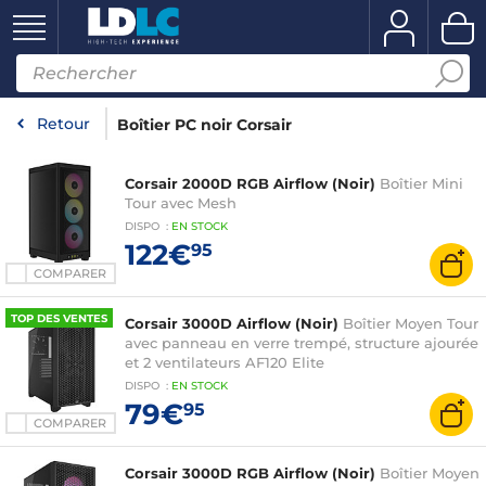
Retour
Boîtier PC noir Corsair
Corsair 2000D RGB Airflow (Noir)
Boîtier Mini
Tour avec Mesh
DISPO
:
EN
STOCK
122€
95
COMPARER
TOP DES VENTES
Corsair 3000D Airflow (Noir)
Boîtier Moyen Tour
avec panneau en verre trempé, structure ajourée
et 2 ventilateurs AF120 Elite
DISPO
:
EN
STOCK
79€
95
COMPARER
Corsair 3000D RGB Airflow (Noir)
Boîtier Moyen