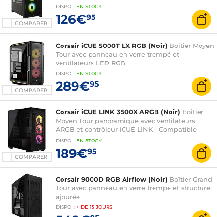
DISPO
:
EN
STOCK
126€
95
COMPARER
Corsair iCUE 5000T LX RGB (Noir)
Boîtier Moyen
Tour avec panneau en verre trempé et
ventilateurs LED RGB
DISPO
:
EN
STOCK
289€
95
COMPARER
Corsair iCUE LINK 3500X ARGB (Noir)
Boîtier
Moyen Tour panoramique avec ventilateurs
ARGB et contrôleur iCUE LINK - Compatible
ASUS BTF et MSI Project Zero
DISPO
:
EN
STOCK
189€
95
COMPARER
Corsair 9000D RGB Airflow (Noir)
Boîtier Grand
Tour avec panneau en verre trempé et structure
ajourée
DISPO
:
+ DE
15 JOURS