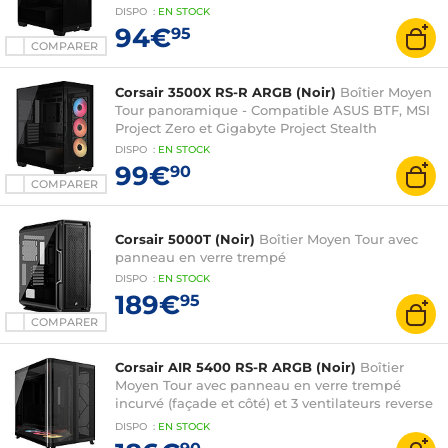
DISPO
:
EN
STOCK
94€
95
COMPARER
Corsair 3500X RS-R ARGB (Noir)
Boîtier Moyen
Tour panoramique - Compatible ASUS BTF, MSI
Project Zero et Gigabyte Project Stealth
DISPO
:
EN
STOCK
99€
90
COMPARER
Corsair 5000T (Noir)
Boîtier Moyen Tour avec
panneau en verre trempé
DISPO
:
EN
STOCK
189€
95
COMPARER
Corsair AIR 5400 RS-R ARGB (Noir)
Boîtier
Moyen Tour avec panneau en verre trempé
incurvé (façade et côté) et 3 ventilateurs reverse
RS-R ARGB 120 mm
DISPO
:
EN
STOCK