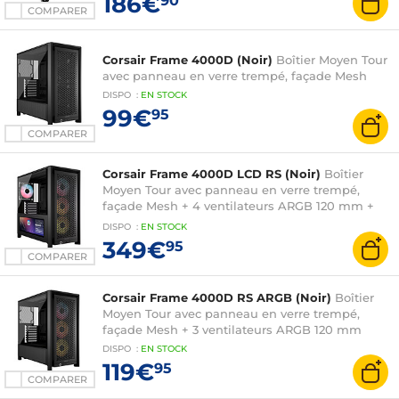
186€
90
COMPARER
Corsair Frame 4000D (Noir)
Boîtier Moyen Tour
avec panneau en verre trempé, façade Mesh
DISPO
:
EN
STOCK
99€
95
COMPARER
Corsair Frame 4000D LCD RS (Noir)
Boîtier
Moyen Tour avec panneau en verre trempé,
façade Mesh + 4 ventilateurs ARGB 120 mm +
écran tactile LCD XENEON EDGE 14,5"
DISPO
:
EN
STOCK
349€
95
COMPARER
Corsair Frame 4000D RS ARGB (Noir)
Boîtier
Moyen Tour avec panneau en verre trempé,
façade Mesh + 3 ventilateurs ARGB 120 mm
DISPO
:
EN
STOCK
119€
95
COMPARER