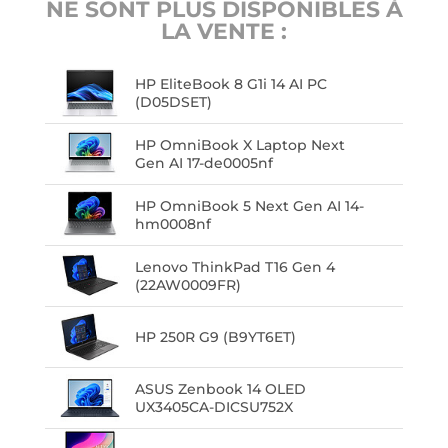
NE SONT PLUS DISPONIBLES À
LA VENTE :
HP EliteBook 8 G1i 14 AI PC
(D05DSET)
HP OmniBook X Laptop Next
Gen AI 17-de0005nf
HP OmniBook 5 Next Gen AI 14-
hm0008nf
Lenovo ThinkPad T16 Gen 4
(22AW0009FR)
HP 250R G9 (B9YT6ET)
ASUS Zenbook 14 OLED
UX3405CA-DICSU752X