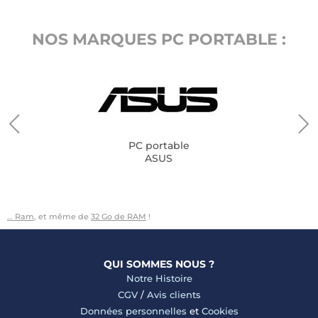
NOS MARQUES PC PORTABLE :
PC portable
ASUS
… Ram
, et même de
32 Go de RAM
!
QUI SOMMES NOUS ?
Notre Histoire
CGV
/
Avis clients
Données personnelles
et
Cookies