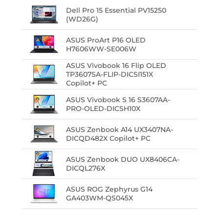
Dell Pro 15 Essential PV15250
(WD26G)
ASUS ProArt P16 OLED
H7606WW-SE006W
ASUS Vivobook 16 Flip OLED
TP3607SA-FLIP-DICSI151X
Copilot+ PC
ASUS Vivobook S 16 S3607AA-
PRO-OLED-DICSH10X
ASUS Zenbook A14 UX3407NA-
DICQD482X Copilot+ PC
ASUS Zenbook DUO UX8406CA-
DICQL276X
ASUS ROG Zephyrus G14
GA403WM-QS045X