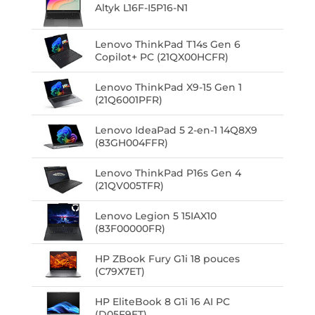
Altyk L16F-I5P16-N1
Lenovo ThinkPad T14s Gen 6
Copilot+ PC (21QX00HCFR)
Lenovo ThinkPad X9-15 Gen 1
(21Q6001PFR)
Lenovo IdeaPad 5 2-en-1 14Q8X9
(83GH004FFR)
Lenovo ThinkPad P16s Gen 4
(21QV005TFR)
Lenovo Legion 5 15IAX10
(83F00000FR)
HP ZBook Fury G1i 18 pouces
(C79X7ET)
HP EliteBook 8 G1i 16 AI PC
(D05F9ET)