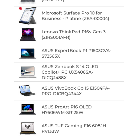
Microsoft Surface Pro 10 for
Business - Platine (ZEA-00004)
Lenovo ThinkPad P16v Gen 3
(21RS001AFR)
ASUS ExpertBook P1 P1503CVA-
S72565X
ASUS Zenbook S 14 OLED
Copilot+ PC UX5406SA-
DICQJ488X
ASUS VivoBook Go 15 E1504FA-
PRO-DICBQ4344X
ASUS ProArt P16 OLED
H7606WM-SR125W
ASUS TUF Gaming F16 608JH-
RV133W