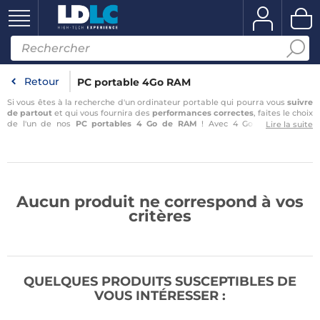
Retour
PC portable 4Go RAM
Si vous êtes à la recherche d'un ordinateur portable qui pourra vous
suivre
de partout
et qui vous fournira des
performances correctes
, faites le choix
de l'un de nos
PC portables 4 Go de RAM
! Avec 4 Go de RAM, ces
Lire la suite
ordinateurs portables
raviront tous les utilisateurs occasionnels ou
professionnels, qui s'en serviront principalement pour de la navigation
internet ou bien pour de la bureautique. Une telle quantité de mémoire
vive vous assure d'avoir un système fonctionnel qui
répondra à toutes vos
attentes
. Sur LDLC vous pourrez aussi trouver des
ordinateurs portables
disposant de 16 Go de
…
Aucun produit ne correspond à vos
critères
QUELQUES PRODUITS SUSCEPTIBLES DE
VOUS INTÉRESSER :