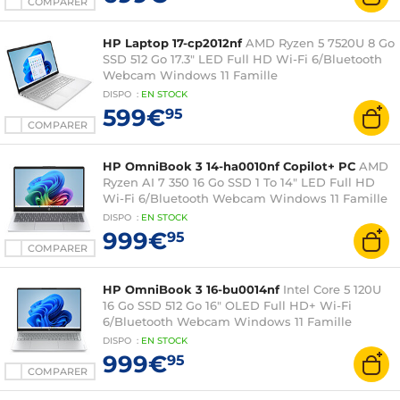
COMPARER
HP Laptop 17-cp2012nf
AMD Ryzen 5 7520U 8 Go
SSD 512 Go 17.3" LED Full HD Wi-Fi 6/Bluetooth
Webcam Windows 11 Famille
DISPO
:
EN
STOCK
599€
95
COMPARER
HP OmniBook 3 14-ha0010nf Copilot+ PC
AMD
Ryzen AI 7 350 16 Go SSD 1 To 14" LED Full HD
Wi-Fi 6/Bluetooth Webcam Windows 11 Famille
DISPO
:
EN
STOCK
999€
95
COMPARER
HP OmniBook 3 16-bu0014nf
Intel Core 5 120U
16 Go SSD 512 Go 16" OLED Full HD+ Wi-Fi
6/Bluetooth Webcam Windows 11 Famille
DISPO
:
EN
STOCK
999€
95
COMPARER