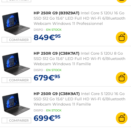
HP 250R G9 (B39Z9AT)
Intel Core 5 120U 16 Go
SSD 512 Go 15.6" LED Full HD Wi-Fi 6/Bluetooth
Webcam Windows 11 Professionnel
DISPO
:
EN
STOCK
849€
95
COMPARER
HP 250R G9 (C38K7AT)
Intel Core 5 120U 8 Go
SSD 512 Go 15.6" LED Full HD Wi-Fi 6/Bluetooth
Webcam Windows 11 Famille
DISPO
:
EN
STOCK
679€
95
COMPARER
HP 250R G9 (C38K9AT)
Intel Core 5 120U 16 Go
SSD 512 Go 15.6" LED Full HD Wi-Fi 6/Bluetooth
Webcam Windows 11 Famille
DISPO
:
EN
STOCK
699€
95
COMPARER