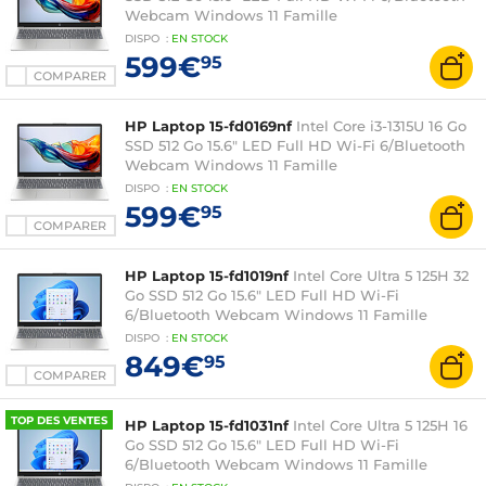
Webcam Windows 11 Famille
DISPO
:
EN
STOCK
599€
95
COMPARER
HP Laptop 15-fd0169nf
Intel Core i3-1315U 16 Go
SSD 512 Go 15.6" LED Full HD Wi-Fi 6/Bluetooth
Webcam Windows 11 Famille
DISPO
:
EN
STOCK
599€
95
COMPARER
HP Laptop 15-fd1019nf
Intel Core Ultra 5 125H 32
Go SSD 512 Go 15.6" LED Full HD Wi-Fi
6/Bluetooth Webcam Windows 11 Famille
DISPO
:
EN
STOCK
849€
95
COMPARER
TOP DES VENTES
HP Laptop 15-fd1031nf
Intel Core Ultra 5 125H 16
Go SSD 512 Go 15.6" LED Full HD Wi-Fi
6/Bluetooth Webcam Windows 11 Famille