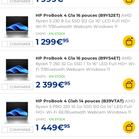
COMPARER
HP ProBook 4 G1a 16 pouces (B9YS2ET)
AMD
Ryzen 5 230 8 Go SSD 512 Go 16" LED Full HD+
Wi-Fi 7/Bluetooth Webcam Windows 11
Professionnel
DISPO
:
EN
STOCK
1 299€
95
COMPARER
HP ProBook 4 G1a 16 pouces (B9YS4ET)
AMD
Ryzen 7 250 32 Go SSD 1 To 16" LED Full HD+ Wi-
Fi 7/Bluetooth Webcam Windows 11
Professionnel
DISPO
:
EN
STOCK
2 399€
95
COMPARER
HP ProBook 4 G1ah 14 pouces (B39VTAT)
AMD
Ryzen 5 PRO 220 16 Go SSD 512 Go 14" LED Full
HD+ Wi-Fi 6E/Bluetooth Webcam Windows 11
Professionnel
DISPO
:
EN
STOCK
1 449€
95
COMPARER