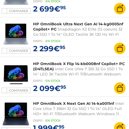
DISPO
:
EN
STOCK
2 699€
95
COMPARER
HP OmniBook Ultra Next Gen AI 14-kg0005nf
Copilot+ PC
Snapdragon X2 Elite (12 coeurs) 32
Go SSD 1 To 14" OLED Tactile 3K 120 Hz Wi-Fi
7/Bluetooth Webcam Windows 11 Famille
DISPO
:
EN
STOCK
2 299€
95
COMPARER
HP OmniBook X Flip 14-kb0008nf Copilot+ PC
(D4TL5EA)
Intel Core Ultra 7 355 32 Go SSD 1 To
14" LED 3K Tactile Wi-Fi 7/Bluetooth Webcam
Windows 11 Famille
DISPO
:
EN
STOCK
2 099€
95
COMPARER
HP OmniBook X Next Gen AI 14-ka0011nf
Intel
Core Ultra 7 356H 32 Go SSD 1 To 14" OLED Full
HD+ Wi-Fi 7/Bluetooth Webcam Windows 11
Famille
DISPO
:
EN
STOCK
1 999€
95