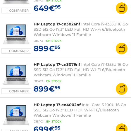
DISPO
:
EN
STOCK
649€
95
COMPARER
HP Laptop 17-cn3026nf
Intel Core i7-1355U 16 Go
SSD 512 Go 17.3" LED Full HD Wi-Fi 6/Bluetooth
Webcam Windows 11 Famille
DISPO
:
EN
STOCK
899€
95
COMPARER
HP Laptop 17-cn3079nf
Intel Core i7-1355U 16 Go
SSD 512 Go 17.3" LED Full HD Wi-Fi 6/Bluetooth
Webcam Windows 11 Famille
DISPO
:
EN
STOCK
899€
95
COMPARER
HP Laptop 17-cn4002nf
Intel Core 3 100U 16 Go
SSD 512 Go 17.3" LED HD+ Wi-Fi 6/Bluetooth
Webcam Windows 11 Famille
DISPO
:
EN
STOCK
699€
95