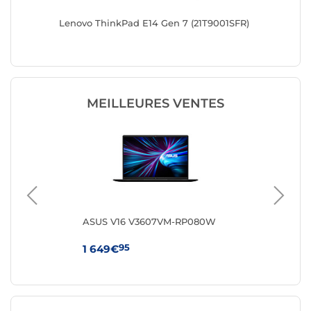
Lenovo ThinkPad E14 Gen 7 (21T9001SFR)
HP ProB
MEILLEURES VENTES
8FR
ASUS V16 V3607VM-RP080W
HP 
95
1 649€
64