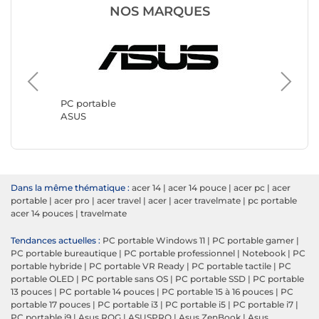
NOS MARQUES
PC port
Lenovo
PC portable
ASUS
Dans la même thématique :
acer 14
|
acer 14 pouce
|
acer pc
|
acer
portable
|
acer pro
|
acer travel
|
acer
|
acer travelmate
|
pc portable
acer 14 pouces
|
travelmate
Tendances actuelles :
PC portable Windows 11
|
PC portable gamer
|
PC portable bureautique
|
PC portable professionnel
|
Notebook
|
PC
portable hybride
|
PC portable VR Ready
|
PC portable tactile
|
PC
portable OLED
|
PC portable sans OS
|
PC portable SSD
|
PC portable
13 pouces
|
PC portable 14 pouces
|
PC portable 15 à 16 pouces
|
PC
portable 17 pouces
|
PC portable i3
|
PC portable i5
|
PC portable i7
|
PC portable i9
|
Asus ROG
|
ASUSPRO
|
Asus ZenBook
|
Asus