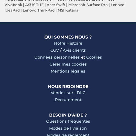
Vivobook
|
ASUS TUF
|
Acer Swift
|
Microsoft Surface Pro
|
Lenovo
IdeaPad
|
Lenovo ThinkPad
|
MSI Katana
QUI SOMMES NOUS ?
Notre Histoire
CGV
/
Avis clients
Données personnelles
et
Cookies
Gérer mes cookies
Mentions légales
NOUS REJOINDRE
Vendez sur LDLC
Recrutement
BESOIN D'AIDE ?
Questions fréquentes
Modes de livraison
Modes de règlement