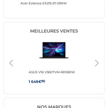
Acer Extensa EX215-57-53NW
HP 250R
MEILLEURES VENTES
8FR
ASUS V16 V3607VM-RP080W
HP 
95
1 649€
64
NOS MARQUES