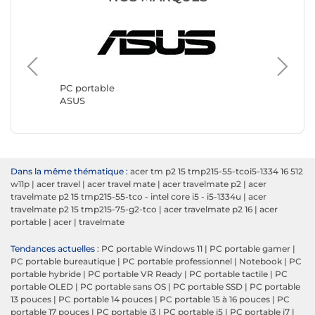
PC port
Lenovo
PC portable
ASUS
Dans la même thématique :
acer tm p2 15 tmp215-55-tcoi5-1334 16 512
w11p
|
acer travel
|
acer travel mate
|
acer travelmate p2
|
acer
travelmate p2 15 tmp215-55-tco - intel core i5 - i5-1334u
|
acer
travelmate p2 15 tmp215-75-g2-tco
|
acer travelmate p2 16
|
acer
portable
|
acer
|
travelmate
Tendances actuelles :
PC portable Windows 11
|
PC portable gamer
|
PC portable bureautique
|
PC portable professionnel
|
Notebook
|
PC
portable hybride
|
PC portable VR Ready
|
PC portable tactile
|
PC
portable OLED
|
PC portable sans OS
|
PC portable SSD
|
PC portable
13 pouces
|
PC portable 14 pouces
|
PC portable 15 à 16 pouces
|
PC
portable 17 pouces
|
PC portable i3
|
PC portable i5
|
PC portable i7
|