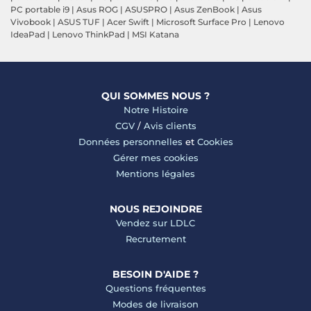
PC portable i9
|
Asus ROG
|
ASUSPRO
|
Asus ZenBook
|
Asus
Vivobook
|
ASUS TUF
|
Acer Swift
|
Microsoft Surface Pro
|
Lenovo
IdeaPad
|
Lenovo ThinkPad
|
MSI Katana
QUI SOMMES NOUS ?
Notre Histoire
CGV
/
Avis clients
Données personnelles
et
Cookies
Gérer mes cookies
Mentions légales
NOUS REJOINDRE
Vendez sur LDLC
Recrutement
BESOIN D'AIDE ?
Questions fréquentes
Modes de livraison