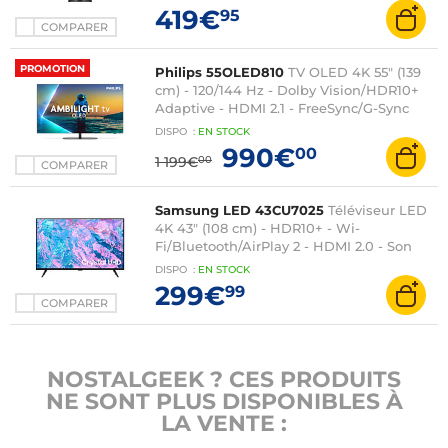
HDMI/USB-C - Hub USB - Télécommande
419€
95
- Noir
COMPARER
PROMOTION
Philips 55OLED810
TV OLED 4K 55" (139
cm) - 120/144 Hz - Dolby Vision/HDR10+
Adaptive - HDMI 2.1 - FreeSync/G-Sync
Compatible - Wi-Fi/Bluetooth - Google
DISPO
:
EN
STOCK
TV - Google Assistant - Ambilight 3 côtés
990€
00
1 199€
00
- Son 2.1 70W Dolby Atmos
COMPARER
Samsung LED 43CU7025
Téléviseur LED
4K 43" (108 cm) - HDR10+ - Wi-
Fi/Bluetooth/AirPlay 2 - HDMI 2.0 - Son
2.0 20W
DISPO
:
EN
STOCK
299€
99
COMPARER
NOSTALGEEK ? CES PRODUITS
NE SONT PLUS DISPONIBLES À
LA VENTE :