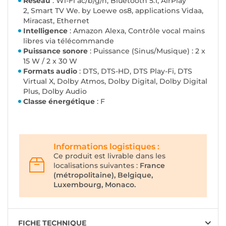
Réseau
: Wi-Fi ac/b/g/n, Bluetooth 5.1, AirPlay
2, Smart TV We. by Loewe os8, applications Vidaa,
Miracast, Ethernet
Intelligence
: Amazon Alexa, Contrôle vocal mains
libres via télécommande
Puissance sonore
: Puissance (Sinus/Musique) : 2 x
15 W / 2 x 30 W
Formats audio
: DTS, DTS-HD, DTS Play-Fi, DTS
Virtual X, Dolby Atmos, Dolby Digital, Dolby Digital
Plus, Dolby Audio
Classe énergétique
: F
Informations logistiques :
Ce produit est livrable dans les
localisations suivantes :
France
(métropolitaine), Belgique,
Luxembourg, Monaco.
FICHE TECHNIQUE