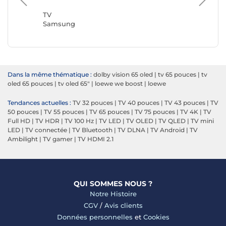
TCL
TV
Samsung
Dans la même thématique :
dolby vision 65 oled
|
tv 65 pouces
|
tv
oled 65 pouces
|
tv oled 65"
|
loewe we boost
|
loewe
Tendances actuelles :
TV 32 pouces
|
TV 40 pouces
|
TV 43 pouces
|
TV
50 pouces
|
TV 55 pouces
|
TV 65 pouces
|
TV 75 pouces
|
TV 4K
|
TV
Full HD
|
TV HDR
|
TV 100 Hz
|
TV LED
|
TV OLED
|
TV QLED
|
TV mini
LED
|
TV connectée
|
TV Bluetooth
|
TV DLNA
|
TV Android
|
TV
Ambilight
|
TV gamer
|
TV HDMI 2.1
QUI SOMMES NOUS ?
Notre Histoire
CGV
/
Avis clients
Données personnelles
et
Cookies