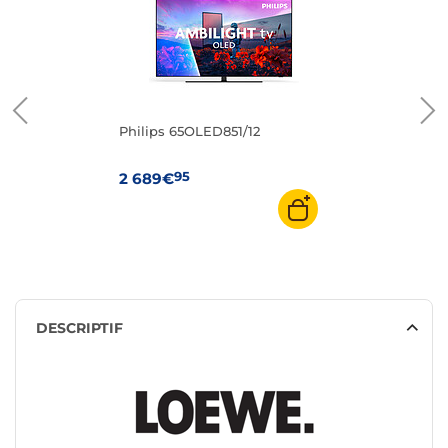
Philips 65OLED851/12
95
2 689€
DESCRIPTIF