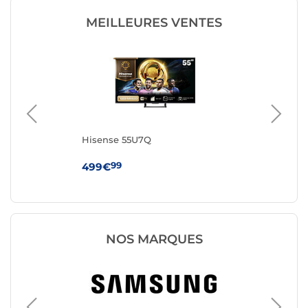
MEILLEURES VENTES
Hisense 55U7Q
Hi
99
499€
44
NOS MARQUES
TV