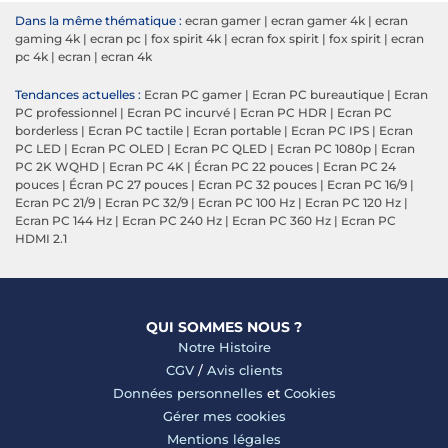
Dans la même thématique :
ecran gamer
|
ecran gamer 4k
|
ecran
gaming 4k
|
ecran pc
|
fox spirit 4k
|
ecran fox spirit
|
fox spirit
|
ecran
pc 4k
|
ecran
|
ecran 4k
Tendances actuelles :
Ecran PC gamer
|
Ecran PC bureautique
|
Ecran
PC professionnel
|
Ecran PC incurvé
|
Ecran PC HDR
|
Ecran PC
borderless
|
Ecran PC tactile
|
Ecran portable
|
Ecran PC IPS
|
Ecran
PC LED
|
Ecran PC OLED
|
Ecran PC QLED
|
Ecran PC 1080p
|
Ecran
PC 2K WQHD
|
Ecran PC 4K
|
Écran PC 22 pouces
|
Ecran PC 24
pouces
|
Écran PC 27 pouces
|
Ecran PC 32 pouces
|
Ecran PC 16/9
|
Ecran PC 21/9
|
Ecran PC 32/9
|
Ecran PC 100 Hz
|
Ecran PC 120 Hz
|
Ecran PC 144 Hz
|
Ecran PC 240 Hz
|
Ecran PC 360 Hz
|
Ecran PC
HDMI 2.1
QUI SOMMES NOUS ?
Notre Histoire
CGV
/
Avis clients
Données personnelles
et
Cookies
Gérer mes cookies
Mentions légales