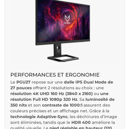
PERFORMANCES ET ERGONOMIE
Le
PGU27
repose sur une
dalle IPS Dual Mode de
27 pouces
offrant 2 résolutions au choix : une
résolution 4K UHD 160 Hz (3840 x 2160)
ou
une
résolution Full HD 1080p 320 Hz
. Sa
luminosité de
350 nits
et son
contraste de 1000:1
assurent des
couleurs précises et un affichage net. Grâce à la
technologie Adaptive-Sync
, les déchirures d’image
sont éliminées, tandis que le
HDR 400
améliore la
qualité visuelle. Le
pied réglable en hauteur (120