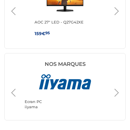
AOC 27" LED - Q27G42XE
MS
95
159€
10
NOS MARQUES
Ecran P
ASUS
Ecran PC
iiyama