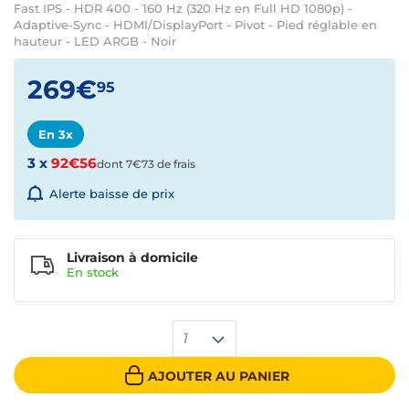
Fast IPS - HDR 400 - 160 Hz (320 Hz en Full HD 1080p) -
Adaptive-Sync - HDMI/DisplayPort - Pivot - Pied réglable en
hauteur - LED ARGB - Noir
269€
95
En 3x
3 x
92€56
dont 7€73 de frais
Alerte baisse de prix
Livraison à domicile
En
stock
1
AJOUTER AU PANIER