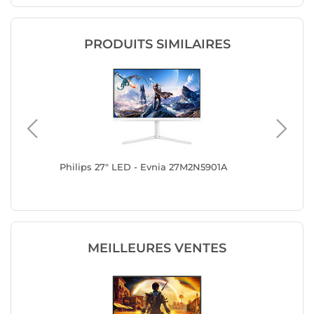
PRODUITS SIMILAIRES
CG
Philips 27" LED - Evnia 27M2N5901A
AOC 27"
MEILLEURES VENTES