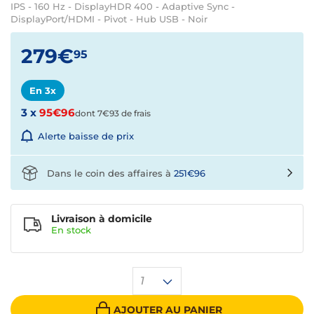
IPS - 160 Hz - DisplayHDR 400 - Adaptive Sync -
DisplayPort/HDMI - Pivot - Hub USB - Noir
279€
95
En 3x
3 x
95€96
dont 7€93 de frais
Alerte baisse de prix
Dans le coin des affaires à
251€96
Livraison à domicile
En
stock
1
AJOUTER AU PANIER