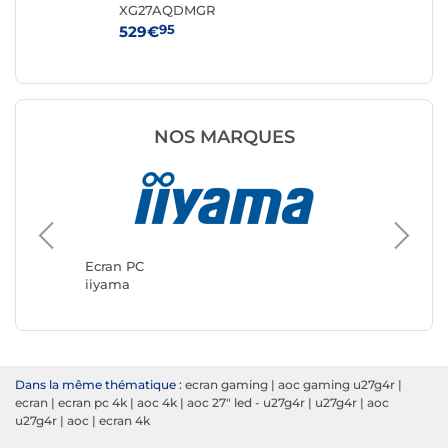
XG27AQDMGR
95
529€
19
NOS MARQUES
Ecran P
ASUS
Ecran PC
iiyama
Dans la même thématique :
ecran gaming
|
aoc gaming u27g4r
|
ecran
|
ecran pc 4k
|
aoc 4k
|
aoc 27" led - u27g4r
|
u27g4r
|
aoc
u27g4r
|
aoc
|
ecran 4k