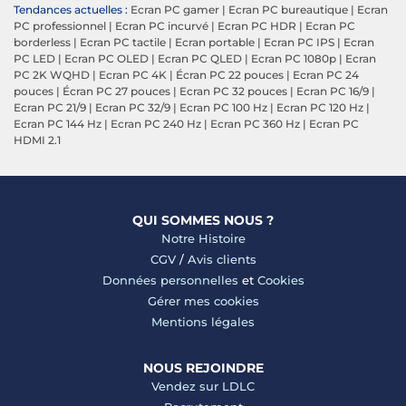
Tendances actuelles :
Ecran PC gamer
|
Ecran PC bureautique
|
Ecran
PC professionnel
|
Ecran PC incurvé
|
Ecran PC HDR
|
Ecran PC
borderless
|
Ecran PC tactile
|
Ecran portable
|
Ecran PC IPS
|
Ecran
PC LED
|
Ecran PC OLED
|
Ecran PC QLED
|
Ecran PC 1080p
|
Ecran
PC 2K WQHD
|
Ecran PC 4K
|
Écran PC 22 pouces
|
Ecran PC 24
pouces
|
Écran PC 27 pouces
|
Ecran PC 32 pouces
|
Ecran PC 16/9
|
Ecran PC 21/9
|
Ecran PC 32/9
|
Ecran PC 100 Hz
|
Ecran PC 120 Hz
|
Ecran PC 144 Hz
|
Ecran PC 240 Hz
|
Ecran PC 360 Hz
|
Ecran PC
HDMI 2.1
QUI SOMMES NOUS ?
Notre Histoire
CGV
/
Avis clients
Données personnelles
et
Cookies
Gérer mes cookies
Mentions légales
NOUS REJOINDRE
Vendez sur LDLC