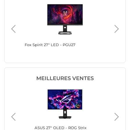
Fox Spirit 27" LED - PGU27
Philips
MEILLEURES VENTES
t
ASUS 27" OLED - ROG Strix
AO