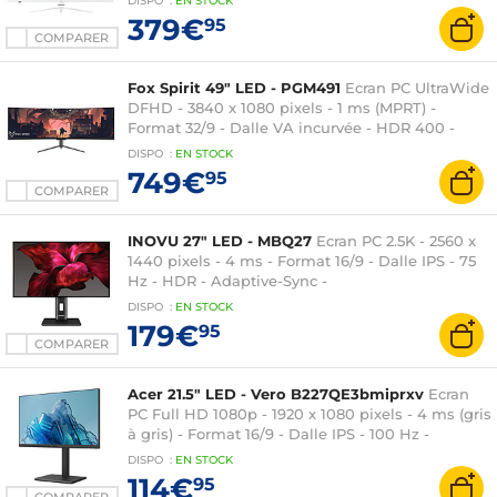
DISPO
:
EN
STOCK
379€
95
COMPARER
Fox Spirit 49" LED - PGM491
Ecran PC UltraWide
DFHD - 3840 x 1080 pixels - 1 ms (MPRT) -
Format 32/9 - Dalle VA incurvée - HDR 400 -
Adaptive-Sync - 144 Hz - HDMI/DisplayPort/USB-
DISPO
:
EN
STOCK
C - Hauteur ajustable - Haut-parleurs - Noir
749€
95
COMPARER
INOVU 27" LED - MBQ27
Ecran PC 2.5K - 2560 x
1440 pixels - 4 ms - Format 16/9 - Dalle IPS - 75
Hz - HDR - Adaptive-Sync -
HDMI/DisplayPort/USB-C - Pivot - Haut-parleurs -
DISPO
:
EN
STOCK
Noir
179€
95
COMPARER
Acer 21.5" LED - Vero B227QE3bmiprxv
Ecran
PC Full HD 1080p - 1920 x 1080 pixels - 4 ms (gris
à gris) - Format 16/9 - Dalle IPS - 100 Hz -
HDMI/DisplayPort/VGA - Pivot - Haut-parleurs -
DISPO
:
EN
STOCK
Noir
114€
95