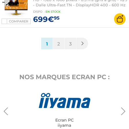
- Dalle Ultra-Fast TN - DisplayHDR 400 - 600 Hz
- Adaptive-Sync/G-SYNC Compatible -
DISPO
:
EN
STOCK
HDMI/DisplayPort - Pivot - Hub USB 3.0 - Orange
699€
95
COMPARER
(current)
1
2
3
NOS MARQUES ECRAN PC :
Ecran PC
iiyama