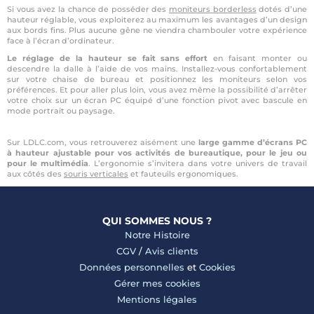
Si vous avez la chance de posséder des
moniteurs borderless
dotés d’une
hauteur réglable, vous exploiterez au maximum les avantages d’un design
aux bords fins. Plus aucune gêne ne viendra chambouler votre expérience
face à l’écran d’ordinateur.
Le réglage de la hauteur se fait sans effort
en faisant monter ou
descendre la dalle à l’aide de vos mains. Installez-vous confortablement
sur votre chaise de bureau et positionnez les moniteurs selon vos
préférences. Et pour aller plus loin, vous avez même la possibilité d’arrêter
votre choix sur un écran PC équipé d’une fonction pivot avec bascule en
mode portrait ou paysage.
Sur LDLC.com, vous retrouverez aisément une
large gamme d’écrans PC
à hauteur ajustable pour vos activités de bureautique, pour le jeu ou
pour le multimédia
. L’ergonomie s’invitera dans votre univers de travail
aux côtés des
souris verticales
et fauteuils ergonomiques.
QUI SOMMES NOUS ?
Notre Histoire
CGV
/
Avis clients
Données personnelles
et
Cookies
Gérer mes cookies
Mentions légales