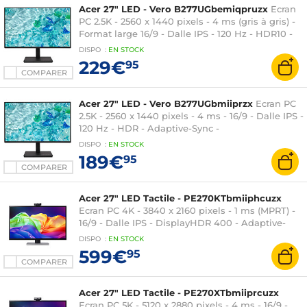
Acer 27" LED - Vero B277UGbemiqpruzx
Ecran
PC 2.5K - 2560 x 1440 pixels - 4 ms (gris à gris) -
Format large 16/9 - Dalle IPS - 120 Hz - HDR10 -
Adaptive-Sync - HDMI/DisplayPort/USB-C - Dock
DISPO
:
EN
STOCK
USB-C - Ethernet - Pivot - Noir
229€
95
COMPARER
Acer 27" LED - Vero B277UGbmiiprzx
Ecran PC
2.5K - 2560 x 1440 pixels - 4 ms - 16/9 - Dalle IPS -
120 Hz - HDR - Adaptive-Sync -
HDMI/DisplayPort - Pivot - Noir
DISPO
:
EN
STOCK
189€
95
COMPARER
Acer 27" LED Tactile - PE270KTbmiiphcuzx
Ecran PC 4K - 3840 x 2160 pixels - 1 ms (MPRT) -
16/9 - Dalle IPS - DisplayHDR 400 - Adaptive-
Sync - HDMI/DisplayPort/USB-C - Réglage en
DISPO
:
EN
STOCK
hauteur - Webcam - Noir
599€
95
COMPARER
Acer 27" LED Tactile - PE270XTbmiiprcuzx
Ecran PC 5K - 5120 x 2880 pixels - 4 ms - 16/9 -