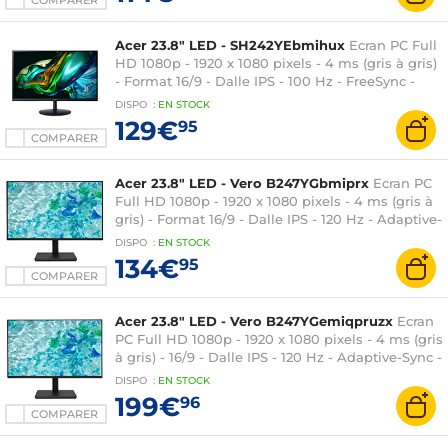
COMPARER
Acer 23.8" LED - SH242YEbmihux
Ecran PC Full
HD 1080p - 1920 x 1080 pixels - 4 ms (gris à gris)
- Format 16/9 - Dalle IPS - 100 Hz - FreeSync -
HDMI/USB-C - Réglage en hauteur - Noir
DISPO
:
EN
STOCK
129€
95
COMPARER
Acer 23.8" LED - Vero B247YGbmiprx
Ecran PC
Full HD 1080p - 1920 x 1080 pixels - 4 ms (gris à
gris) - Format 16/9 - Dalle IPS - 120 Hz - Adaptive-
Sync - HDMI/DisplayPort/VGA - Pivot - Noir
DISPO
:
EN
STOCK
134€
95
COMPARER
Acer 23.8" LED - Vero B247YGemiqpruzx
Ecran
PC Full HD 1080p - 1920 x 1080 pixels - 4 ms (gris
à gris) - 16/9 - Dalle IPS - 120 Hz - Adaptive-Sync -
HDMI/DisplayPort/USB-C - Pivot - Dock USB-C -
DISPO
:
EN
STOCK
Ethernet - Noir
199€
96
COMPARER