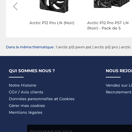
TL-N12-R5-
Arctic P12 Pro LN (Noir)
Arctic P12 Pro PST LN
(Noir) - Pack de 5
Dans la même thématique :
1 arctic p12 pwm pst
|
arctic p12 pro
|
arctic
QUI SOMMES NOUS ?
NOUS REJO
Notre Histoire
Vendez sur 
CGV
/
Avis clients
Recrutement
Données personnelles
et
Cookies
Gérer mes cookies
Mentions légales
PAIEMENT EN 3/4X