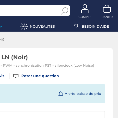
COMPTE
PANIER
NOUVEAUTÉS
BESOIN D'AIDE
ir)
 LN (Noir)
 - PWM - synchronisation PST - silencieux (Low Noise)
vis
Poser une question
Alerte baisse de prix