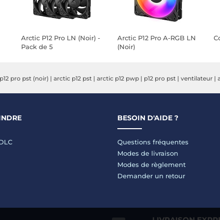
Arctic P12 Pro LN (Noir) -
Arctic P12 Pro A-RGB LN
C
Pack de 5
(Noir)
 p12 pro pst (noir)
|
arctic p12 pst
|
arctic p12 pwp
|
p12 pro pst
|
ventilateur
|
INDRE
BESOIN D'AIDE ?
LDLC
Questions fréquentes
Modes de livraison
Modes de règlement
Demander un retour
LIVRAISON EXPR