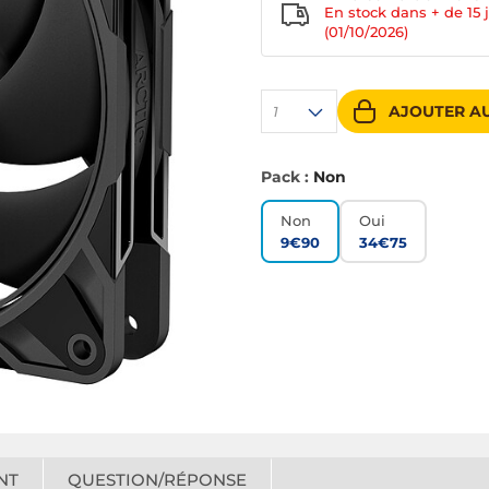
En stock dans + de
15 
(01/10/2026)
AJOUTER AU
1
Pack :
Non
Non
Oui
9€90
34€75
NT
QUESTION/RÉPONSE