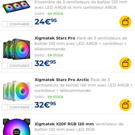
Ensemble de 3 ventilateurs de boîtier 120 mm
avec LED ARGB et mini contrôleur ARGB
DISPO
:
EN
STOCK
24€
95
COMPARER
Xigmatek Starz Pro
Pack de 3 ventilateurs de
boîtier 120 mm avec LED ARGB + contrôleur +
télécommande
DISPO
:
EN
STOCK
32€
95
COMPARER
Xigmatek Starz Pro Arctic
Pack de 3
ventilateurs de boîtier 120 mm avec LED ARGB +
contrôleur + télécommande
DISPO
:
EN
STOCK
32€
95
COMPARER
Xigmatek X20F RGB 120 mm
Ventilateur de
boîtier 120 mm avec LED RGB