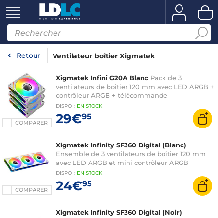
Retour
Ventilateur boîtier Xigmatek
Xigmatek Infini G20A Blanc
Pack de 3
ventilateurs de boîtier 120 mm avec LED ARGB +
contrôleur ARGB + télécommande
DISPO
:
EN
STOCK
29€
95
COMPARER
Xigmatek Infinity SF360 Digital (Blanc)
Ensemble de 3 ventilateurs de boîtier 120 mm
avec LED ARGB et mini contrôleur ARGB
DISPO
:
EN
STOCK
24€
95
COMPARER
Xigmatek Infinity SF360 Digital (Noir)