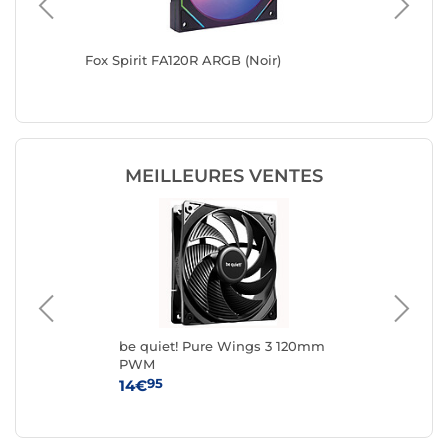
se Blade
Fox Spirit FA120R ARGB (Noir)
Fox Spir
MEILLEURES VENTES
be quiet! Pure Wings 3 120mm
Fox
PWM
95
14€
8