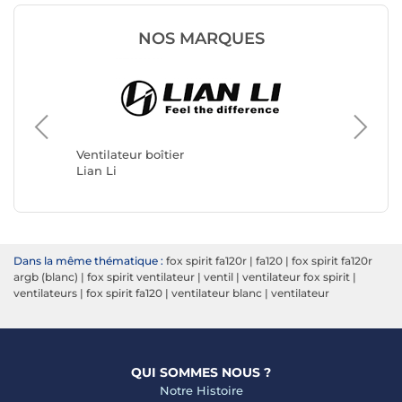
NOS MARQUES
Ventilat
Arctic
Ventilateur boîtier
Lian Li
Dans la même thématique :
fox spirit fa120r
|
fa120
|
fox spirit fa120r
argb (blanc)
|
fox spirit ventilateur
|
ventil
|
ventilateur fox spirit
|
ventilateurs
|
fox spirit fa120
|
ventilateur blanc
|
ventilateur
QUI SOMMES NOUS ?
Notre Histoire