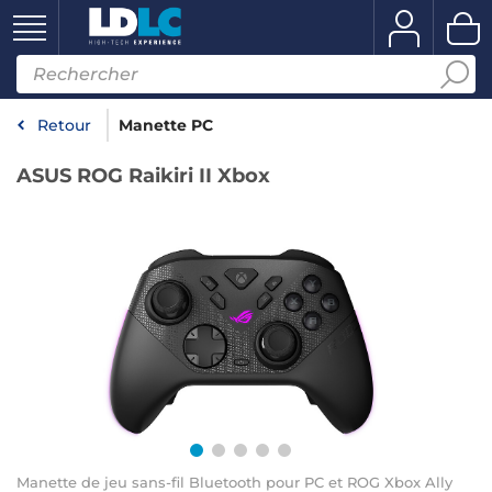
Retour
Manette PC
ASUS ROG Raikiri II Xbox
Manette de jeu sans-fil Bluetooth pour PC et ROG Xbox Ally