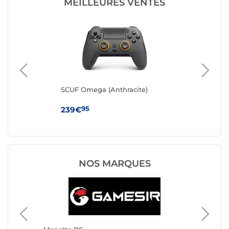
MEILLEURES VENTES
SCUF Omega (Anthracite)
ASU
95
239€
21
NOS MARQUES
Manette
Turtle 