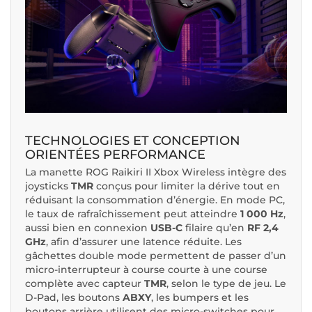
TECHNOLOGIES ET CONCEPTION
ORIENTÉES PERFORMANCE
La manette ROG Raikiri II Xbox Wireless intègre des
joysticks
TMR
conçus pour limiter la dérive tout en
réduisant la consommation d’énergie. En mode PC,
le taux de rafraîchissement peut atteindre
1 000 Hz
,
aussi bien en connexion
USB-C
filaire qu’en
RF 2,4
GHz
, afin d’assurer une latence réduite. Les
gâchettes double mode permettent de passer d’un
micro-interrupteur à course courte à une course
complète avec capteur
TMR
, selon le type de jeu. Le
D-Pad, les boutons
ABXY
, les bumpers et les
boutons arrière utilisent des micro-switches pour