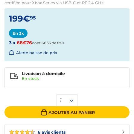
certifiée pour Xbox Series via USB-C et RF 2.4 GHz
199€
95
En 3x
3 x
68€76
dont 6€33 de frais
Alerte baisse de prix
Livraison à domicile
En
stock
1
AJOUTER AU PANIER
6 avis clients