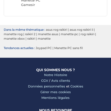
Manette PC
Gamesir
Dans la même thématique :
asus rog raikiri
|
asus rog raikiri ii
|
manette rog
|
raikiri 2
|
manette asus
|
manette pc
|
rog raikiri
|
manette xbox
|
raikiri
|
manette
Tendances actuelles :
Joypad PC
|
Manette PC sans fil
QUI SOMMES NOUS ?
Notre Histoire
CGV
/
Avis clients
Données personnelles
et
Cookies
Gérer mes cookies
Mentions légales
NOUS REJOINDRE